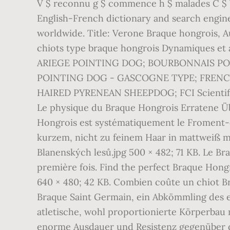
V $ reconnu g $ commence h $ malades C $ Y
English-French dictionary and search engine
worldwide. Title: Verone Braque hongrois, Au
chiots type braque hongrois Dynamiques et a
ARIEGE POINTING DOG; BOURBONNAIS PO
POINTING DOG - GASCOGNE TYPE; FRENC
HAIRED PYRENEAN SHEEPDOG; FCI Scientific
Le physique du Braque Hongrois Erratene Üb
Hongrois est systématiquement le Froment-
kurzem, nicht zu feinem Haar in mattweiß mi
Blanenských lesů.jpg 500 × 482; 71 KB. Le B
première fois. Find the perfect Braque Hong
640 × 480; 42 KB. Combien coûte un chiot B
Braque Saint Germain, ein Abkömmling des en
atletische, wohl proportionierte Körperbau
enorme Ausdauer und Resistenz gegenüber de