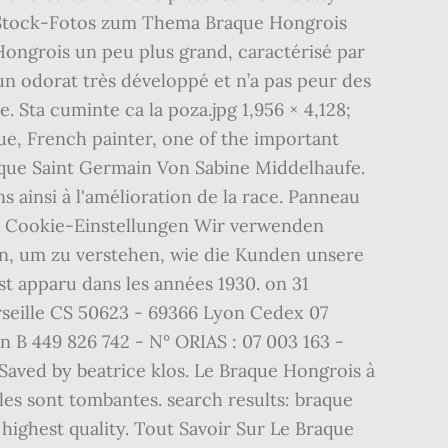
te Stock-Fotos zum Thema Braque Hongrois
Hongrois un peu plus grand, caractérisé par
un odorat très développé et n’a pas peur des
 Sta cuminte ca la poza.jpg 1,956 × 4,128;
ue, French painter, one of the important
aque Saint Germain Von Sabine Middelhaufe.
 ainsi à l'amélioration de la race. Panneau
e Cookie-Einstellungen Wir verwenden
en, um zu verstehen, wie die Kunden unsere
 apparu dans les années 1930. on 31
rseille CS 50623 - 69366 Lyon Cedex 07
n B 449 826 742 - N° ORIAS : 07 003 163 -
Saved by beatrice klos. Le Braque Hongrois à
lles sont tombantes. search results: braque
highest quality. Tout Savoir Sur Le Braque