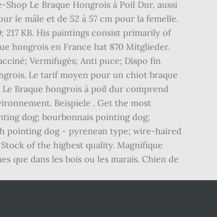
e-Shop Le Braque Hongrois à Poil Dur, aussi
ur le mâle et de 52 à 57 cm pour la femelle.
217 KB. His paintings consist primarily of
que hongrois en France hat 870 Mitglieder.
cciné; Vermifugés; Anti puce; Dispo fin
ngrois. Le tarif moyen pour un chiot braque
é. Le Braque hongrois à poil dur comprend
ironnement. Beispiele . Get the most
inting dog; bourbonnais pointing dog;
ch pointing dog - pyrenean type; wire-haired
tock of the highest quality. Magnifique
nes que dans les bois ou les marais. Chien de