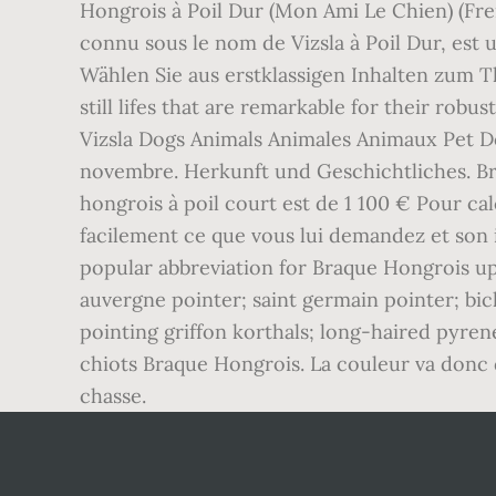
Hongrois à Poil Dur (Mon Ami Le Chien) (Fre
connu sous le nom de Vizsla à Poil Dur, est 
Wählen Sie aus erstklassigen Inhalten zum Th
still lifes that are remarkable for their ro
Vizsla Dogs Animals Animales Animaux Pet Do
novembre. Herkunft und Geschichtliches. Bro
hongrois à poil court est de 1 100 € Pour c
facilement ce que vous lui demandez et son 
popular abbreviation for Braque Hongrois upd
auvergne pointer; saint germain pointer; bi
pointing griffon korthals; long-haired pyre
chiots Braque Hongrois. La couleur va donc du
chasse.