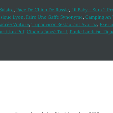
Salaire
,
Race De Chien De Russie
,
Lil Baby - Sum 2 Pr
sique Lyon
,
Faire Une Gaffe Synonyme
,
Camping An 
acrée Voiture
,
Tripadvisor Restaurant Avoriaz
,
Exerc
artition Pdf
,
Cinéma Janzé Tarif
,
Poule Landaise Tiqu