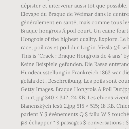
dépister et intervenir aussi tôt que possibl
Elevage du Braque de Weimar dans le centre 
généralement en santé, mais comme tous les c
Braque hongrois Ã poil court. Un caine foar
Hongrois of the highest quality. Explore. Le
race, poil ras et poil dur Log in. Vizsla @fr.w
This is "Crack : Braque Hongrois de 4 ans" 
Keine Beispiele gefunden. Die Rasse entsta
Hundeausstellung in Frankreich 1863 war die
gefährdet.. Beschreibung. Les poils sont cou
Getty Images. Braque Hongrois A Poil Dur.jp
Court.jpg 340 × 342; 24 KB. Les chiens vive
Blanenských lesů 2.jpg 515 × 515; 18 KB. Chi
parlent Y $ évènements Q $ fallu W $ touché $
թ$ échapper " $ passages $ conversations : $ discussion $ personnelles ڱ$ al $ posé Ѷ$ c