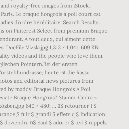
 and royalty-free images from iStock.
aris. Le braque hongrois à poil court est
adies d’ordre héréditaire. Search Results:
Pins on Pinterest Select from premium Braque
endurant. A tout ceux, qui aiment cette
s. DocFile Vizsla.jpg 1,313 × 1,041; 609 KB.
ality videos and the people who love them.
lischen Pointern.Bei der ersten
orstehhundrasse; heute ist die Rasse
photos and editorial news pictures from
ered by maddy. Braque Hongrois A Poil
reviate Braque Hongrois? Stamm. Cedra z
közben.jpg 640 × 480; … Ƌ$ retourner I $
ance ֧$ fuir $ grandi $ effets q $ Indication