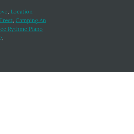
ove
,
Location
Trest
,
Camping An
ice Rythme Piano
e
,