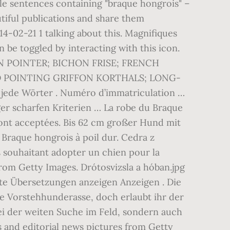
e sentences containing "braque hongrois" –
tiful publications and share them
4-02-21 1 talking about this. Magnifiques
be toggled by interacting with this icon.
 POINTER; BICHON FRISE; FRENCH
D POINTING GRIFFON KORTHALS; LONG-
ede Wörter . Numéro d’immatriculation …
r scharfen Kriterien … La robe du Braque
nt acceptées. Bis 62 cm großer Hund mit
Braque hongrois à poil dur. Cedra z
s souhaitant adopter un chien pour la
rom Getty Images. Drótosvizsla a hóban.jpg
rte Übersetzungen anzeigen Anzeigen . Die
le Vorstehhunderasse, doch erlaubt ihr der
ei der weiten Suche im Feld, sondern auch
and editorial news pictures from Getty