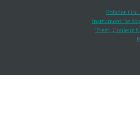
Policier Grc 
Instrument De Mu
Trest
,
Couleur N
P
Footer