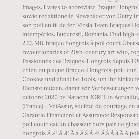
Images. 1 ways to abbreviate Braque Hongroi
sowie redaktionelle Newsbilder von Getty Im
son poil en fil de fer. Vizsla Team Braques 
intempéries. Bucuresti, Romania. Find high-q
2.22 MB. braque hongrois à poil court Übers
revolutionaries of 20th-century art who, to
Passionnés des Braques-Hongrois depuis 1983,
chien ou plaque Braque-Hongrois-poil-dur 
Cookies und ähnliche Tools, um Ihr Einkauf
Dienste nutzen, damit wir Verbesserungen v
octobre 2020 by Natacha JOREL in Actualité
(France) - VetAssur, société de courtage en 
Garantie Financière et Assurance Responsabi
poil court est un chasseur hors pair de gibie
hongrois Ã Æ Ã Æ Ã â Ã â Ã Æ Ã â Ã â Ã Â poi