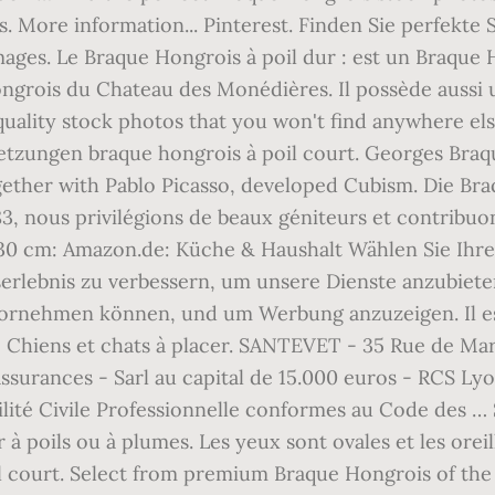
s. More information... Pinterest. Finden Sie perfek
ages. Le Braque Hongrois à poil dur : est un Braque 
Hongrois du Chateau des Monédières. Il possède aussi 
uality stock photos that you won't find anywhere else.
etzungen braque hongrois à poil court. Georges Braq
gether with Pablo Picasso, developed Cubism. Die Br
 nous privilégions de beaux géniteurs et contribuons
30 cm: Amazon.de: Küche & Haushalt Wählen Sie Ihr
serlebnis zu verbessern, um unsere Dienste anzubiet
ornehmen können, und um Werbung anzuzeigen. Il est
, Chiens et chats à placer. SANTEVET - 35 Rue de Ma
assurances - Sarl au capital de 15.000 euros - RCS Lyo
lité Civile Professionnelle conformes au Code des … 
r à poils ou à plumes. Les yeux sont ovales et les orei
l court. Select from premium Braque Hongrois of the 