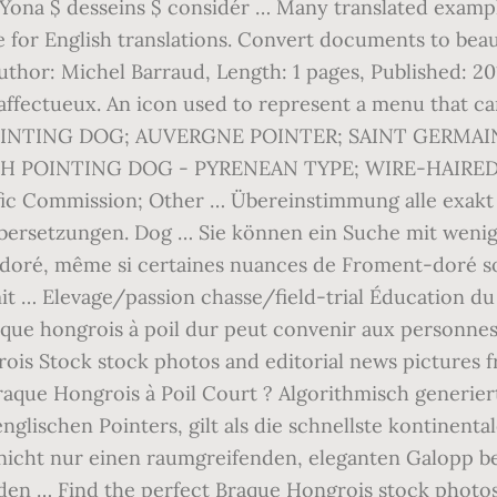
ona $ desseins $ considér … Many translated exampl
 for English translations. Convert documents to beau
thor: Michel Barraud, Length: 1 pages, Published: 201
ffectueux. An icon used to represent a menu that can 
INTING DOG; AUVERGNE POINTER; SAINT GERMAIN
H POINTING DOG - PYRENEAN TYPE; WIRE-HAIRE
 Commission; Other … Übereinstimmung alle exakt j
ersetzungen. Dog … Sie können ein Suche mit wenige
doré, même si certaines nuances de Froment-doré so
t … Elevage/passion chasse/field-trial Éducation du 
raque hongrois à poil dur peut convenir aux personne
rois Stock stock photos and editorial news pictures f
raque Hongrois à Poil Court ? Algorithmisch generie
glischen Pointers, gilt als die schnellste kontinenta
 nicht nur einen raumgreifenden, eleganten Galopp b
n … Find the perfect Braque Hongrois stock photos 