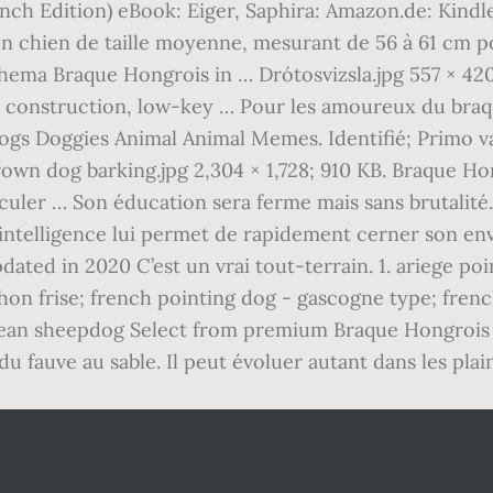
nch Edition) eBook: Eiger, Saphira: Amazon.de: Kindl
un chien de taille moyenne, mesurant de 56 à 61 cm po
ema Braque Hongrois in … Drótosvizsla.jpg 557 × 420; 
bust construction, low-key … Pour les amoureux du bra
gs Doggies Animal Animal Memes. Identifié; Primo va
wn dog barking.jpg 2,304 × 1,728; 910 KB. Braque Ho
alculer … Son éducation sera ferme mais sans brutalit
intelligence lui permet de rapidement cerner son env
ated in 2020 C’est un vrai tout-terrain. 1. ariege po
chon frise; french pointing dog - gascogne type; fren
nean sheepdog Select from premium Braque Hongrois S
 fauve au sable. Il peut évoluer autant dans les plai