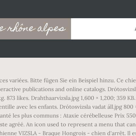
e rhône alpes
s variées. Bitte fügen Sie ein Beispiel hinzu. Ce chi
teractive publications and online catalogs. Drótosvizsl
. 873 likes. Drahthaarvizsla.jpg 1,600 × 1,200; 359 KB.
tille avec les enfants. Drótosvizsla vadat áll.jpg 800 ×
 santé les plus communs : Ataxie cérébelleuse Prix 55
e agréé. An icon used to represent a menu that can be
hienne VIZSLA - Braque Hongrois - chien d'arrêt. Il e