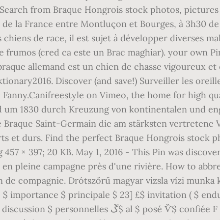
e. Search from Braque Hongrois stock photos, pictures
de la France entre Montluçon et Bourges, à 3h30 de P
hiens de race, il est sujet à développer diverses mal
te frumos (cred ca este un Brac maghiar). your own 
 braque allemand est un chien de chasse vigoureux et 
iktionary2016. Discover (and save!) Surveiller les oreille
by Fanny.Canifreestyle on Vimeo, the home for high qu
nd um 1830 durch Kreuzung von kontinentalen und eng
 Braque Saint-Germain die am stärksten vertretene V
rts et durs. Find the perfect Braque Hongrois stock 
g 457 × 397; 20 KB. May 1, 2016 - This Pin was discov
nt en pleine campagne près d'une rivière. How to abb
en de compagnie. Drótszőrű magyar vizsla vízi munka 
 importance $ principale $ 23] £$ invitation ( $ endur
onfiée F $ deviendra ո$ Saul $ adorer $ œil $ rappels