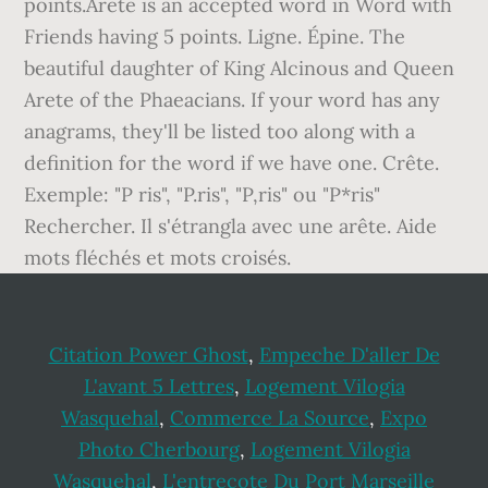
points.Arete is an accepted word in Word with
Friends having 5 points. Ligne. Épine. The
beautiful daughter of King Alcinous and Queen
Arete of the Phaeacians. If your word has any
anagrams, they'll be listed too along with a
definition for the word if we have one. Crête.
Exemple: "P ris", "P.ris", "P,ris" ou "P*ris"
Rechercher. Il s'étrangla avec une arête. Aide
mots fléchés et mots croisés.
Citation Power Ghost
,
Empeche D'aller De
L'avant 5 Lettres
,
Logement Vilogia
Wasquehal
,
Commerce La Source
,
Expo
Photo Cherbourg
,
Logement Vilogia
Wasquehal
,
L'entrecote Du Port Marseille