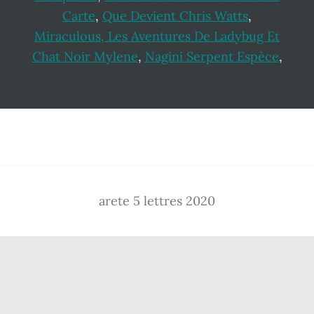
Carte
,
Que Devient Chris Watts
,
Miraculous, Les Aventures De Ladybug Et
Chat Noir Mylene
,
Nagini Serpent Espèce
,
Footer
arete 5 lettres 2020