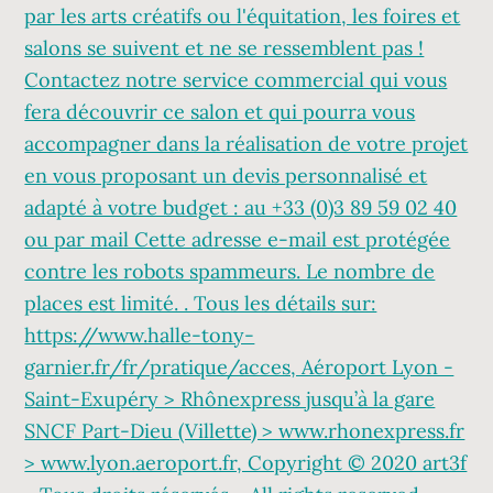
par les arts créatifs ou l'équitation, les foires et
salons se suivent et ne se ressemblent pas !
Contactez notre service commercial qui vous
fera découvrir ce salon et qui pourra vous
accompagner dans la réalisation de votre projet
en vous proposant un devis personnalisé et
adapté à votre budget : au +33 (0)3 89 59 02 40
ou par mail Cette adresse e-mail est protégée
contre les robots spammeurs. Le nombre de
places est limité. . Tous les détails sur:
https://www.halle-tony-
garnier.fr/fr/pratique/acces, Aéroport Lyon -
Saint-Exupéry > Rhônexpress jusqu’à la gare
SNCF Part-Dieu (Villette) > www.rhonexpress.fr
> www.lyon.aeroport.fr, Copyright © 2020 art3f