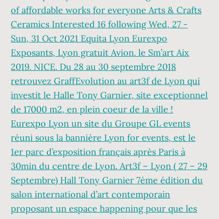
of affordable works for everyone Arts & Crafts
Ceramics Interested 16 following Wed, 27 -
Sun, 31 Oct 2021 Equita Lyon Eurexpo
Exposants, Lyon gratuit Avion. le Sm’art Aix
2019. NICE. Du 28 au 30 septembre 2018
retrouvez GraffEvolution au art3f de Lyon qui
investit le Halle Tony Garnier, site exceptionnel
de 17000 m2, en plein coeur de la ville !
Eurexpo Lyon un site du Groupe GL events
réuni sous la bannière Lyon for events, est le
1er parc d’exposition français après Paris à
30min du centre de Lyon. Art3f – Lyon ( 27 – 29
Septembre) Hall Tony Garnier 7ème édition du
salon international d’art contemporain
proposant un espace happening pour que les