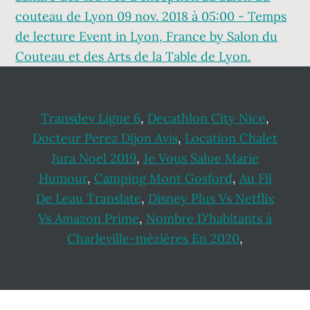
couteau de Lyon 09 nov. 2018 à 05:00 - Temps
de lecture Event in Lyon, France by Salon du
Couteau et des Arts de la Table de Lyon.
Transdev Ligne 6
,
Decathlon City Nice
,
Docteur Perez Dijon Avis
,
Location Chalet
Jura Noel 2019
,
Je Vous Salue Marie
Humour
,
Camping Mont Gosford
,
Au Fil
De Leau Translate
,
Disney Plus Vs Netflix
Vs Amazon Prime
,
Nombre D'habitants à
Charleville-mézières En 2020
,
Footer