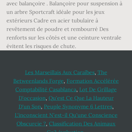
Les Marseillais Aux Caraïbes
,
The
Betweenlands Forge
,
Formation Accélérée
Comptabilité Casablanca
,
Lot De Grillage
D'occasion
,
Qu'est Ce Que La Hauteur
D'un Son
,
Peuple Synonyme 6 Lettres
,
L'inconscient N'est-il Qu'une Conscience
Obscurcie ?
,
Classification Des Animaux