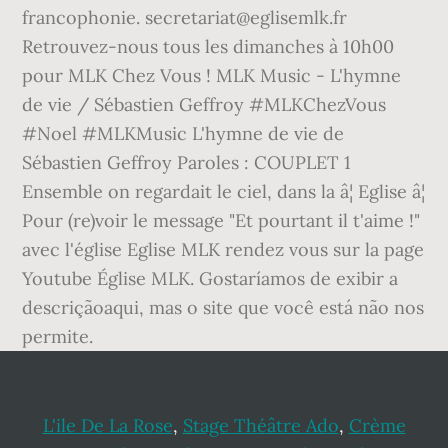
L'ile De La Rose
,
Stage Théâtre Ado
,
Crème