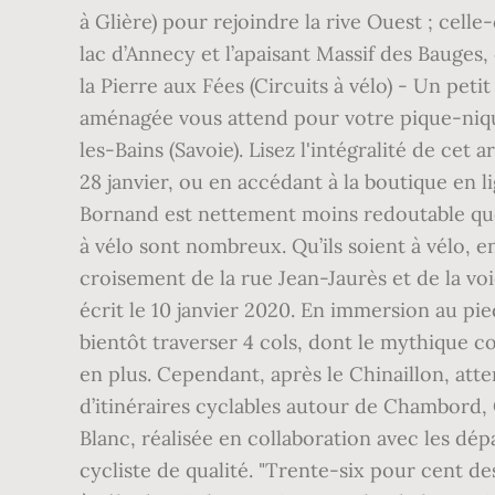
à Glière) pour rejoindre la rive Ouest ; cel
lac d’Annecy et l’apaisant Massif des Bauges
la Pierre aux Fées (Circuits à vélo) - Un pet
aménagée vous attend pour votre pique-nique
les-Bains (Savoie). Lisez l'intégralité de cet 
28 janvier, ou en accédant à la boutique en l
Bornand est nettement moins redoutable que l
à vélo sont nombreux. Qu’ils soient à vélo, 
croisement de la rue Jean-Jaurès et de la vo
écrit le 10 janvier 2020. En immersion au pi
bientôt traverser 4 cols, dont le mythique c
en plus. Cependant, après le Chinaillon, at
d’itinéraires cyclables autour de Chambord, 
Blanc, réalisée en collaboration avec les dé
cycliste de qualité. "Trente-six pour cent d