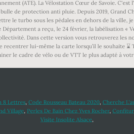
nnement (ATE). La Vélostation Cœur de Savoie. C'est l'
e bulle de protection anti pluie. Depuis 2019, Grand C
ttre le turbo sous les pédales en dehors de la ville, je
le Département a reçu, le 24 février, la labélisation « 
ollectivité. Dans cette version vous retrouverez les 
 de recentrer lui-même la carte lorsqu’il le souhaite ⌛ 
iner le cadre de vélo ou de VTT le plus adapté à vot
 8 Lettres
,
Code Rousseau Bateau 2020
,
Cherche L'a
d Village
,
Perles De Bain Chez Yves Rocher
,
Confitu
Visite Insolite Alsace
,