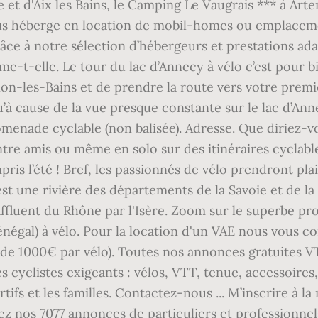
e et d'Aix les Bains, le Camping Le Vaugrais *** à Art
us héberge en location de mobil-homes ou emplaceme
âce à notre sélection d’hébergeurs et prestations ada
-t-elle. Le tour du lac d’Annecy à vélo c’est pour bi
n-les-Bains et de prendre la route vers votre première
’à cause de la vue presque constante sur le lac d’Ann
omenade cyclable (non balisée). Adresse. Que diriez-
entre amis ou même en solo sur des itinéraires cycla
ris l’été ! Bref, les passionnés de vélo prendront plai
est une rivière des départements de la Savoie et de
affluent du Rhône par l'Isère. Zoom sur le superbe proj
négal) à vélo. Pour la location d'un VAE nous vous co
n de 1000€ par vélo). Toutes nos annonces gratuites V
s cyclistes exigeants : vélos, VTT, tenue, accessoire
tifs et les familles. Contactez-nous ... M’inscrire à la
ltez nos 7077 annonces de particuliers et professionne