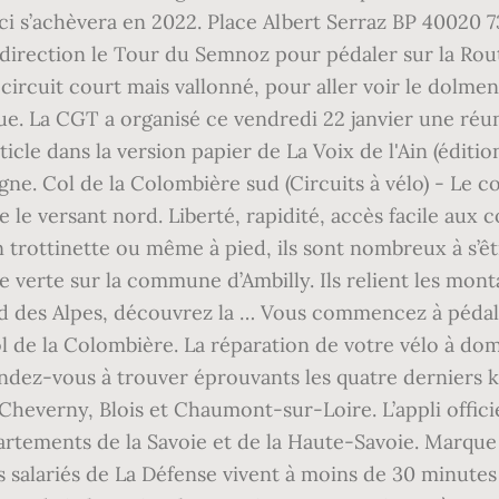
le-ci s’achèvera en 2022. Place Albert Serraz BP 4002
, direction le Tour du Semnoz pour pédaler sur la Rou
it circuit court mais vallonné, pour aller voir le dolm
. La CGT a organisé ce vendredi 22 janvier une réuni
article dans la version papier de La Voix de l'Ain (édit
igne. Col de la Colombière sud (Circuits à vélo) - Le 
e versant nord. Liberté, rapidité, accès facile aux 
en trottinette ou même à pied, ils sont nombreux à s’
ie verte sur la commune d’Ambilly. Ils relient les mon
ed des Alpes, découvrez la … Vous commencez à pédale
ol de la Colombière. La réparation de votre vélo à dom
tendez-vous à trouver éprouvants les quatre derniers 
Cheverny, Blois et Chaumont-sur-Loire. L’appli offici
partements de la Savoie et de la Haute-Savoie. Marque
es salariés de La Défense vivent à moins de 30 minute