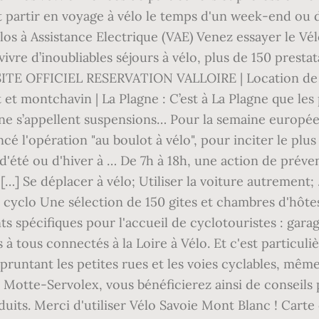
 partir en voyage à vélo le temps d'un week-end ou d
s à Assistance Electrique (VAE) Venez essayer le Vél
re d’inoubliables séjours à vélo, plus de 150 prestata
E OFFICIEL RESERVATION VALLOIRE | Location de vélo
 et montchavin | La Plagne : C’est à La Plagne que le
ne s’appellent suspensions… Pour la semaine européen
 l'opération "au boulot à vélo", pour inciter le plus
'été ou d'hiver à … De 7h à 18h, une action de préven
s […] Se déplacer à vélo; Utiliser la voiture autrem
cyclo Une sélection de 150 gites et chambres d'hôtes 
 spécifiques pour l'accueil de cyclotouristes : garag
s à tous connectés à la Loire à Vélo. Et c'est particul
runtant les petites rues et les voies cyclables, même s
Motte-Servolex, vous bénéficierez ainsi de conseils p
duits. Merci d'utiliser Vélo Savoie Mont Blanc ! Cart