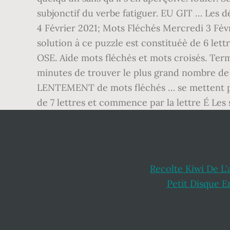
Recolte Kiwi De L
Petit Disque E