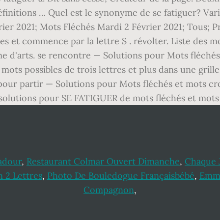
'adour
,
Restaurant Colmar Ouvert Dimanche
,
Chaque 
n 2 Lettres
,
Photo De Bouledogue Françaisbébé
,
Emma
Compagnon
,