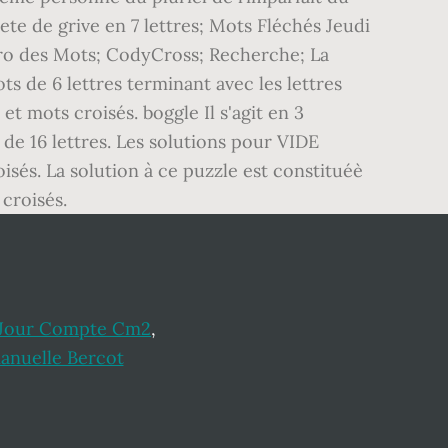
Jour Compte Cm2
,
nuelle Bercot