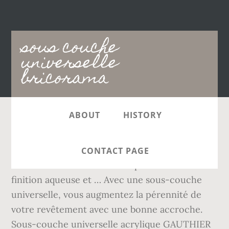
Main
sous couche
navigation
universelle
bricorama
ABOUT
HISTORY
0,5 L / 1 L / 2,5 L / 5 L / 10 L ici ici. Ajouter au
Comparateur Ajouter à vos favoris. Attendre 2h
CONTACT PAGE
avant de recouvrir avec une peinture de
finition aqueuse et … Avec une sous-couche
universelle, vous augmentez la pérennité de
votre revêtement avec une bonne accroche.
Sous-couche universelle acrylique GAUTHIER