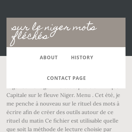
Main
sur le niger mots
navigation
fléchés
ABOUT
HISTORY
Synonymes: Capitale Ville du Niger Capitale du
CONTACT PAGE
Niger Sur le Niger Elle est capitale en Afrique
Capitale sur le fleuve Niger. Menu . Cet été, je
me penche à nouveau sur le rituel des mots à
écrire afin de créer des outils autour de ce
rituel du matin Ce fichier est utilisable quelle
que soit la méthode de lecture choisie par