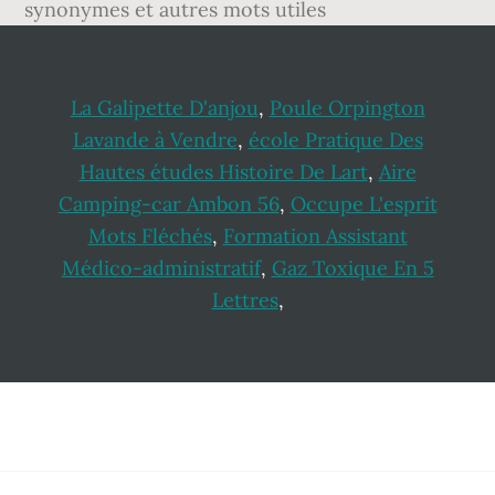
synonymes et autres mots utiles
La Galipette D'anjou
,
Poule Orpington
Lavande à Vendre
,
école Pratique Des
Hautes études Histoire De Lart
,
Aire
Camping-car Ambon 56
,
Occupe L'esprit
Mots Fléchés
,
Formation Assistant
Médico-administratif
,
Gaz Toxique En 5
Lettres
,
Footer