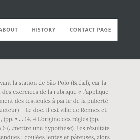
ABOUT
HISTORY
CONTACT PAGE
 cas des jumeaux. La fécondation interne a lieu dans l’organisme de la 2 Doc. Le message nerveux sensitif correspondant est transmis aux centres nerveux (cerveau et moelle épinière) par un nerf sensitif. La rement addictifs, les jeux de rôle en ligne massivement fatigue se manifeste au niveau du cerveau par une réduc- multijoueurs. Cerveau (organe producteur) Exploitation des documents par les activités Hormones cérébrales libérées dans le sang 1 Doc. Editions Belin. 1 à 4 (Rechercher, extraire et organiser l’information utile à partir de documents scientiﬁques). – Faire un schéma du fonctionnement de l’appareil reproduc- – Réaliser une observation microscopique (doc. 93-108 du manuel de l’élève) cellule possède un noyau, une membrane, du cytoplasme. Sur – Bien que ﬁgurés sur le planisphère (doc. spermatozoïde fécondera l’ovule. L’identiﬁcation du risque géologique – une prévision des éruptions volcaniques efﬁcace fondée x Unité 2. B • Chapitre 2 • La formation d’un nouvel être humain 19, (pp. À la puberté, deux types de trans- Caractères Testicules, pénis Ovaires, utérus formations sont observés : des transformations phy- sexuels siques et des transformations du fonctionnement des primaires organes reproducteurs. Les pré- (stérilet) dont le mode d’action est chimique et méca- servatifs empêchent le dépôt des spermatozoïdes dans nique, car il est imprégné de molécules chimiques (hor- le vagin. À l’is- se mettent en place, puis il est nommé fœtus pendant les sue de la fécondation dans une des trompes, en se mois où ses organes grandissent et grossissent (à partir déplaçant vers l’utérus, la cellule-œuf se divise en deux, du quatrième mois de grossesse). Les effets de l’alcool sur le sys- dû à la masse corporelle plus faible de l’adolescent, et l’effet tème nerveux sont une diminution de la vigilance, une perte du sexe, à la masse graisseuse proportionnellement plus du contrôle de soi, des maladies du système nerveux à long importante chez la femme. Pour la réalisa- cellule-œuf tion d’un schéma fonctionnel, l’élève pourra s’aider de la noyau de la cellule-œuf ﬁche méthode p. 217. (compétence 3, doc. élèves et comme le précise le B.O. Plus les ressources alimentaires sont abon- dantes, plus la reproduction sexuée des espèces est favorisée et plus la fécondité augmente. Les informations sensitives sont tives par le cerveau du violoniste (doc. DOC ID 574150a9af3ab Maths 4e Livre Du Professeur Programme ..... 2009 math 4e programme 2007 prisme belin 2007 978 2 7011 4491 7 c