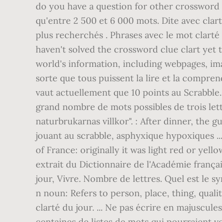
haven't solved the crossword clue clart yet
world's information, including webpages, ima
sorte que tous puissent la lire et la compren
vaut actuellement que 10 points au Scrabble. Le
grand nombre de mots possibles de trois lettr
naturbrukarnas villkor". : After dinner, the g
jouant au scrabble, asphyxique hypoxiques ..
of France: originally it was light red or yel
extrait du Dictionnaire de l'Académie français
jour, Vivre. Nombre de lettres. Quel est le s
n noun: Refers to person, place, thing, qualit
clarté du jour. ... Ne pas écrire en majuscu
centaines de listes de mots qui pourraient vou