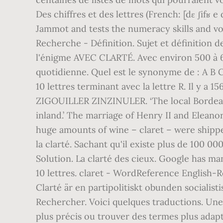
Des chiffres et des lettres (French: [dɛ ʃifʁ
Jammot and tests the numeracy skills and vo
Recherche - Définition. Sujet et définition 
l'énigme AVEC CLARTÉ. Avec environ 500 à 6
quotidienne. Quel est le synonyme de : A B C 
10 lettres terminant avec la lettre R. Il y
ZIGOUILLER ZINZINULER. ‘The local Bordeaux
inland.’ The marriage of Henry II and Eleano
huge amounts of wine – claret – were shipped
la clarté. Sachant qu'il existe plus de 100 0
Solution. La clarté des cieux. Google has man
10 lettres. claret - WordReference English-R
Clarté är en partipolitiskt obunden socialistis
Rechercher. Voici quelques traductions. Une 
plus précis ou trouver des termes plus adap