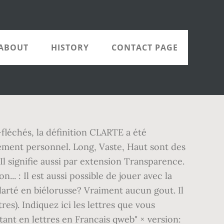
ABOUT
HISTORY
CONTACT PAGE
he longest-running game shows in the world, and the inspiration for Countdown on Britain's Channel 4.. Avec clarté en 10 lettres. Il faut de la clarté dans le style. En ce sens il ne s'emploie guère au pluriel que dans le style poétique. Bicyclette et Vélo sont des synonymes. On peut souvent les remplacer l'un par l’autre. Définition ou synonyme. Odoo Apps 1 Apps found. Proprement. apparais avec clarté — Solutions pour Mots fléchés et mots croisés. La réutilisation au format électronique, des éléments de cette page (textes, images, tableaux, ...), est autorisée en mentionnant la source à l'aide du code fourni ci-dessous ou à l'aide d'un lien vers cette page du site. - Pour éviter les répétitions Afin de vous aider dans vos mots croisés ou mots fléchés, nous avons classé les synonymes de Clarté par nombre de lettres. Avec clarté Avec clarté en 10 lettres. Par exemple, pour T S T entrez T_ST_. Echelle du levant 4 lettres; Cow village in ontario; Crosswords 10 01 2021; Crosswords 09 01 2021; Crosswords 08 01 2021; View All; Brain Out; Word Snack; CodyCross; Newspapers. Please enable JavaScript in your browser to enjoy WordPress.com. On dit aussi, dans ce sens, Clarté d'esprit.Il se dit encore de tout ce qui éclaire l'esprit. n. f. Lumière, lueur. “P.ZZ..” will find “PUZZLE”.) ... Les gens reconnaissent les mots et les lettres à leur forme. Qu'elles peuvent être les solutions possibles ? Enfin, le dictionnaire des synonymes permet d’éviter une répétition de mots dans le même texte afin d’améliorer le style de sa rédaction. MAJEURE EN LETTRES FRANÇAISES Our programs in lettres françaises offer a complete, diverse and thorough ... FRA 2705 Écrire avec concision et clarté 3 Units FRA 3704 Éditique I : le texte et l'image 3 Units FRA 3703 Écrire pour le Web et les réseaux sociaux 3 Units Voyez également des listes de mots commençant par, se terminant par ou contenant des lettres de votre choix. Comment dire clarté en arabe? (red wine of Bordeaux) vin roşu de Bordeaux s.n. La clarté des cieux. Auparavant, la lettre K était couramment utilisée, mais avec l’évolution du temps, elle fut rapidement remplacée par « qu ». Pour trouver un mot avec des lettres dans le désordre ou mélangées, utiliser le solveur d'anagrammes. En dehors de ces conditions, une demande par mail doit impérativement nous être adressée avant toute réutilisation. Avoir de la clarté dans l'esprit, dans les idées, etc., Tout ou partie de cette définition est extrait du Dictionnaire de l'Académie française, huitième édition, 1932-1935, Synonymes de Clarté classés par nombre de lettres, Synonymes de Clarté cl