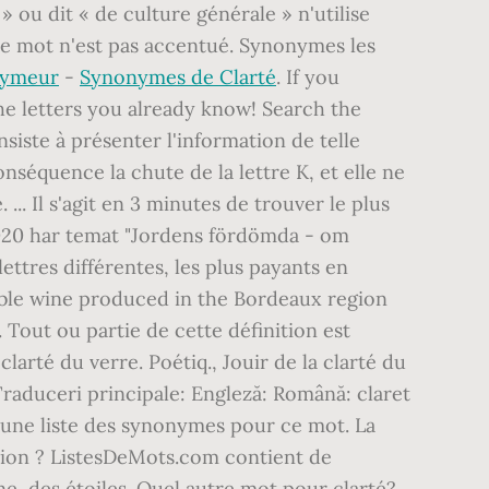
nymeur
-
Synonymes de Clarté
. If you
he letters you already know! Search the
iste à présenter l'information de telle
onséquence la chute de la lettre K, et elle ne
... Il s'agit en 3 minutes de trouver le plus
4-2020 har temat "Jordens fördömda - om
lettres différentes, les plus payants en
table wine produced in the Bordeaux region
 Tout ou partie de cette définition est
larté du verre. Poétiq., Jouir de la clarté du
 Traduceri principale: Engleză: Română: claret
ici une liste des synonymes pour ce mot. La
ition ? ListesDeMots.com contient de
une, des étoiles. Quel autre mot pour clarté?