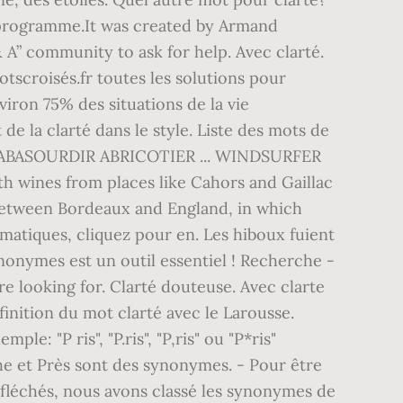
ion programme.It was created by Armand
A” community to ask for help. Avec clarté.
tscroisés.fr toutes les solutions pour
ron 75% des situations de la vie
de la clarté dans le style. Liste des mots de
ONNER ABASOURDIR ABRICOTIER ... WINDSURFER
h wines from places like Cahors and Gaillac
p between Bordeaux and England, in which
rmatiques, cliquez pour en. Les hiboux fuient
synonymes est un outil essentiel ! Recherche -
re looking for. Clarté douteuse. Avec clarte
inition du mot clarté avec le Larousse.
e: "P ris", "P.ris", "P,ris" ou "P*ris"
che et Près sont des synonymes. - Pour être
 fléchés, nous avons classé les synonymes de