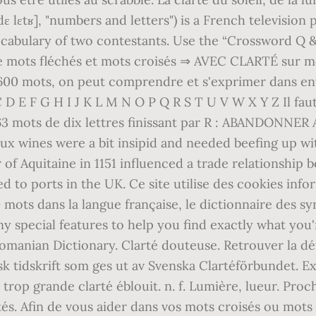
 e dɛ lɛtʁ], "numbers and letters") is a French televis
cabulary of two contestants. Use the “Crossword Q & 
de mots fléchés et mots croisés ⇒ AVEC CLARTÉ sur mo
00 mots, on peut comprendre et s'exprimer dans envi
D E F G H I J K L M N O P Q R S T U V W X Y Z Il faut 
 a 1563 mots de dix lettres finissant par R : ABAND
 wines were a bit insipid and needed beefing up wit
r of Aquitaine in 1151 influenced a trade relationshi
 to ports in the UK. Ce site utilise des cookies info
00 mots dans la langue française, le dictionnaire des 
y special features to help you find exactly what you'
omanian Dictionary. Clarté douteuse. Retrouver la déf
k tidskrift som ges ut av Svenska Clartéförbundet. Exempl
trop grande clarté éblouit. n. f. Lumière, lueur. Pro
tés. Afin de vous aider dans vos mots croisés ou mots