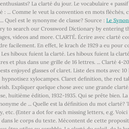
Le Syno
 try to search our Crossword Dictionary by entering t
ges, videos and more. CLARTÉ. Écrire avec clarté cons
dre facilement. En effet, le krach de 1929 a eu pour c
s hiboux fuient la clarté. Les hiboux fuient la clarté. 
es et plus dans une grille de 16 lettres. ... Clarté 
uests enjoyed glasses of claret. Liste des mots avec 10 
. hypnotisez xylocampes. Claret definition, the red 
lowish. Expliquer quelque chose avec une grande clarté.
e, huitième édition, 1932-1935. Qui se prête bien. La c
ynonyme de ... Quelle est la définition du mot clarté?
y, etc. (Enter a dot for each missing letters, e.g. Vo
les dans le corps du texte. Mécontent de cette propos
s être utiles au scrabble. La clarté du soleil, de la l