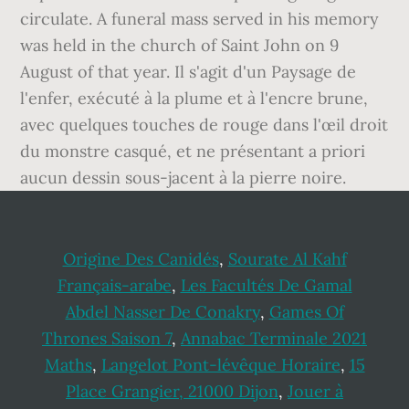
Origine Des Canidés
,
Sourate Al Kahf
Français-arabe
,
Les Facultés De Gamal
Abdel Nasser De Conakry
,
Games Of
Thrones Saison 7
,
Annabac Terminale 2021
Maths
,
Langelot Pont-lévêque Horaire
,
15
Place Grangier, 21000 Dijon
,
Jouer à