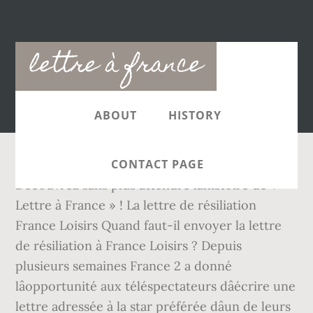
Main
lettre à france
navigation
ABOUT
HISTORY
CONTACT PAGE
Découvrez sans plus attendre lâhistoire de «
Lettre à France » ! La lettre de résiliation
France Loisirs Quand faut-il envoyer la lettre
de résiliation à France Loisirs ? Depuis
plusieurs semaines France 2 a donné
lâopportunité aux téléspectateurs dâécrire une
lettre adressée à la star préférée dâun de leurs