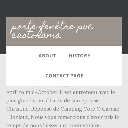
Main
porte fenêtre pvc
navigation
castorama
ABOUT
HISTORY
Description. Ideal starting point to visit Carnac
CONTACT PAGE
and its area, the Camping Ocean is open from
April to mid-October. Il est entretenu avec le
plus grand soin, à l'aide de son épouse
Christine. Réponse de Camping Côté Ô Carnac
: Bonjour, Nous vous remercions d'avoir pris le
temps de nous laisser un commentaire.