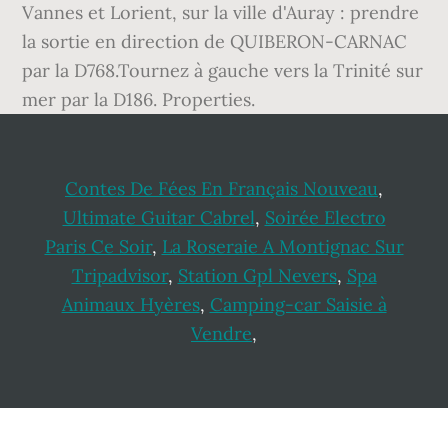
Vannes et Lorient, sur la ville d'Auray : prendre
la sortie en direction de QUIBERON-CARNAC
par la D768.Tournez à gauche vers la Trinité sur
mer par la D186. Properties.
Contes De Fées En Français Nouveau
,
Ultimate Guitar Cabrel
,
Soirée Electro
Paris Ce Soir
,
La Roseraie A Montignac Sur
Tripadvisor
,
Station Gpl Nevers
,
Spa
Animaux Hyères
,
Camping-car Saisie à
Vendre
,
Footer