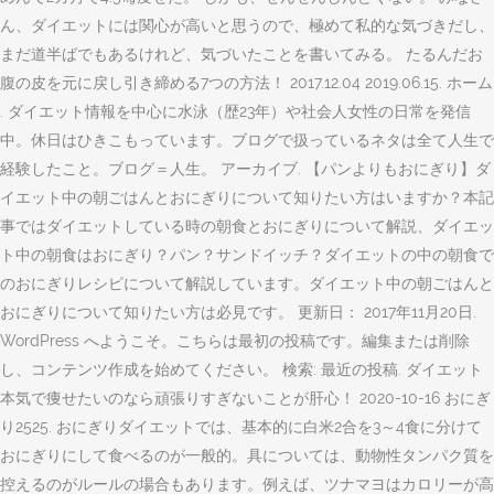
ん、ダイエットには関心が高いと思うので、極めて私的な気づきだし、
まだ道半ばでもあるけれど、気づいたことを書いてみる。 たるんだお
腹の皮を元に戻し引き締める7つの方法！ 2017.12.04 2019.06.15. ホーム
. ダイエット情報を中心に水泳（歴23年）や社会人女性の日常を発信
中。休日はひきこもっています。ブログで扱っているネタは全て人生で
経験したこと。ブログ＝人生。 アーカイブ. 【パンよりもおにぎり】ダ
イエット中の朝ごはんとおにぎりについて知りたい方はいますか？本記
事ではダイエットしている時の朝食とおにぎりについて解説、ダイエッ
ト中の朝食はおにぎり？パン？サンドイッチ？ダイエットの中の朝食で
のおにぎりレシピについて解説しています。ダイエット中の朝ごはんと
おにぎりについて知りたい方は必見です。 更新日： 2017年11月20日.
WordPress へようこそ。こちらは最初の投稿です。編集または削除
し、コンテンツ作成を始めてください。 検索: 最近の投稿. ダイエット
本気で痩せたいのなら頑張りすぎないことが肝心！ 2020-10-16 おにぎ
り2525. おにぎりダイエットでは、基本的に白米2合を3～4食に分けて
おにぎりにして食べるのが一般的。具については、動物性タンパク質を
控えるのがルールの場合もあります。例えば、ツナマヨはカロリーが高