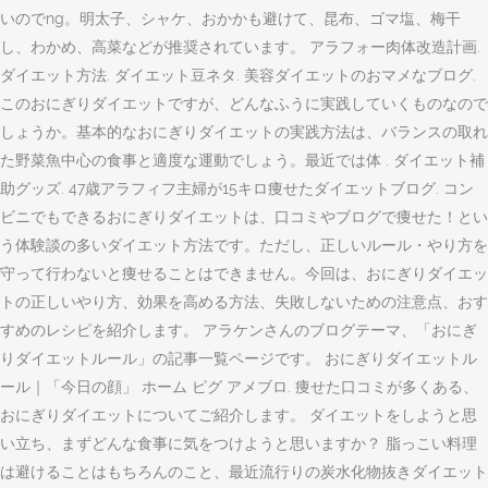
いのでng。明太子、シャケ、おかかも避けて、昆布、ゴマ塩、梅干
し、わかめ、高菜などが推奨されています。 アラフォー肉体改造計画.
ダイエット方法. ダイエット豆ネタ. 美容ダイエットのおマメなブログ.
このおにぎりダイエットですが、どんなふうに実践していくものなので
しょうか。基本的なおにぎりダイエットの実践方法は、バランスの取れ
た野菜魚中心の食事と適度な運動でしょう。最近では体 . ダイエット補
助グッズ. 47歳アラフィフ主婦が15キロ痩せたダイエットブログ. コン
ビニでもできるおにぎりダイエットは、口コミやブログで痩せた！とい
う体験談の多いダイエット方法です。ただし、正しいルール・やり方を
守って行わないと痩せることはできません。今回は、おにぎりダイエッ
トの正しいやり方、効果を高める方法、失敗しないための注意点、おす
すめのレシピを紹介します。 アラケンさんのブログテーマ、「おにぎ
りダイエットルール」の記事一覧ページです。 おにぎりダイエットル
ール｜「今日の顔」 ホーム ピグ アメブロ. 痩せた口コミが多くある、
おにぎりダイエットについてご紹介します。 ダイエットをしようと思
い立ち、まずどんな食事に気をつけようと思いますか？ 脂っこい料理
は避けることはもちろんのこと、最近流行りの炭水化物抜きダイエット