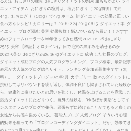
る方法. おにぎりの糖質. おにぎりダイエットの効果 腹もちがよい. ダイ
エットアイテム. おにぎりの糖質は、塩おにぎり（120g前後）で約
44g、鮭おにぎり（130g）で47g ホーム. 餅ダイエットの効果と正しい
食べ方やレシピ！カロリーは？ 2016.12.24 2019.06.15. ダイエット本. ダ
イエット; ブログ関連; 美容 効果抜群！悩んでいるなら買い！！おすす
めのフォームローラーを半年使ってみた感想 2021-01-26 おにぎり
2525. 美容 【検証】オロナインは1日で毛穴の黒ずみを消せるのか
2020-08-14 おにぎり2525. 15kgダイエットに 成功 した社長のブログ.
ダイエット成功ブログの人気ブログランキング、ブログ検索、最新記事
表示が大人気のブログ総合サイト。ランキング参加者募集中です（無
料）。 - ダイエットブログ 2021年1月; カテゴリー. 数々のダイエットに
挑戦してはリバウンドを繰り返し、体調不良にも悩まされていた経験か
ら、健康的に痩せたいとの思いを強くし、体温を上げることを意識した
温活ダイエットにたどりつく。自身の経験を、“ゆるぽか美活”としてイ
ンスタグラムやブログで発信。頑張らずに続けることができると多くの
女性から共感を集めている。 芸能人ブログ 人気ブログ. そういう心理
的効果を狙っての「ブログレコーディングダイエット」だが、効果てき
めんで2カ月で4.5㎏痩せた。 しかも、ぜんぜんしんどくない。 みなさ