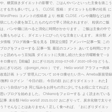
や、糖質抜きダイエットの影響で、ごはんやパンといった主食を抜こう
とする方も多いでしょう。 CLOSE. 投稿： ダイエットも仕事の社長. に
WordPress コメントの投稿者 より; 検索: CLOSE. パンや麺類などは粉
状にした小麦を加工したものなので早く消化されますが、 粒状のご飯
は、パンや麺に比べると消化に時間がかかります 。 ご飯は主食の中で
も腹もちがよく、ダイエットにぴったりな主食といえます。 未分類; メ
タ情報. ブログ画像一覧を見る 【限定公開】アメンバー記事一覧; この
ブログをフォローする; 記事一覧. 最近のコメント. あいてる時間にサク
ッと読めちゃう豆知識. ダイエットに失敗し続けた女が月曜断食で－9
キロ痩せた【前編】 おにぎり2525 2019-07-08 / 2020-08-09 どうも、
おにぎり2525 （@onigiri_nico ） です。 Hello world! アラフォー肉体
改造計画. トップ 管理人について 10キロ痩せたい方へ. Ameba新規登録
(無料) ログイン 「今日の顔」 今日の顔. おにぎりダイエット ... れた】
という自信がつき 同じ悩みをお持ちの方に少しでもお役に立てればと
思いブログを始めました。 Chikanoをフォローする. よく読まれている
記事. 未分類 Hello world! 2021.01.07. おにぎりって、炭水化物で太りそ
う？そんなことはありません！正しく食べれば、「おにぎりダイエッ