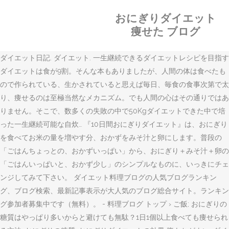
おにぎりダイエット
痩せた ブログ
ダイエット日記. ダイエット. 一生継続できるダイエットレシピを目指す
ダイエットは食が9割。そんな本もありましたが、人間の体は食べたも
ので作られている、生かされていると思えば毎日、毎食の食事次第で太
り、痩せるのは至極当然なメカニズム。でも人間の心はその通りではあ
りません。そこで、数多くの失敗の中で50Kgダイエットできた中で培
った一生継続可能な自炊… 『10日間おにぎりダイエット』は、おにぎり
を食べてお米の量を増やす分、おかずをみそ汁と卵にします。普段の
「ごはんちょっとの、おかずいっぱい」から、おにぎり＋みそ汁＋卵の
「ごはんいっぱいと、おかず少し」のシンプルなものに、いっきにチェ
ンジしてみて下さい。 ダイエット料理ブログの人気ブログランキン
グ、ブログ検索、最新記事表示が大人気のブログ総合サイト。ランキン
グ参加者募集中です（無料）。 - 料理ブログ トップ › ご飯; おにぎりの
糖質はやっぱり多いからと避けても無駄？1日1個以上食べても痩せられ