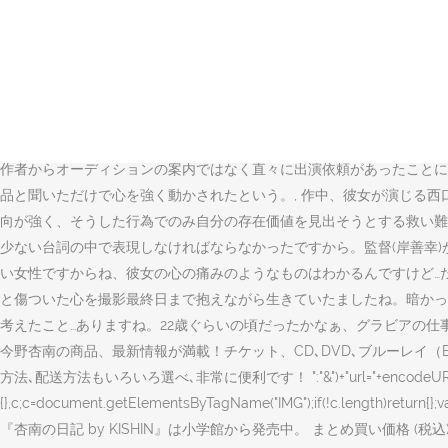
戸井田杏南, あんちょ, とっちん. 今回は、映画『あゝ、荒野』で
防止フェスティバルで壮絶な結末を迎えます。今野杏奈の乳首と初フルヌードも必見！
着けているものを、ゆっくり順に脱がしていった。そして、裸になった健二を
ていた。映画『あゝ、荒野』は2年ぶり、8作目の出演作品となる。そ
ちょうど1年前ぐらいでしたね。当時のことを思い返すと、ほんと緊張
は、自分のお仕事にとって、もっと言えば人生にとっても、とても大事
作者からオーディションの案内ではなく直々に出演依頼があったことに
品と聞いただけで心を強く動かされたという。, 作中、彼女が演じる西
向が強く、そうした行為でのみ自分の存在価値を見出そうとする救い難
少ない台詞の中で表現しなければならなかったですから。監督(岸善幸
い女性ですからね、彼女の心の痛みのようなものはわかるんですけど…
と傷ついた心を撮影最終日まで抱えながら生きていたましたね。暗かった
考えたこと…ありますね。22歳ぐらいの頃だったかなぁ、グラビアの仕事 今野杏南オ
今野杏南の商品、最新情報が満載！チケット、CD､DVD､ブルーレイ（B
方法､配送方法もいろいろ選べ､非常に便利です！ ":"&")+"url="+encodeURIComponent(b)
{},c;c=document.getElementsByTagName("IMG");if(!
『杏南の日記 by KISHIN』は小学館から発売中。 まとめ買い価格 (