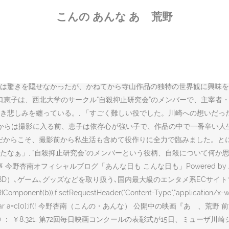
今野杏南演じる「自殺（抑止）研究会」の活動と西口恵子と川崎の濡れ場シ
こんの あんな あゝ荒野
 31歳. Blu-ray ￥8,624 ￥8,624 ￥10,780 ￥10
ベッドに寝かせ、自分もバスタオルを取った。 (こんの・あんな/Konn
して彼女もまた、これまでとはどこか違う空気の中で、予期せぬ出会いに
の日々っていう感じでした。8作目の出演作とはいっても、まだまだ映画
なものになるって感じていたんです。グラビアやDVDのお仕事を卒業す
は驚きを隠せなかったが、かねてから寺山作品の独特の世界観に興味を
口恵子は、西北大学のサークル“自殺抑止研究会”のメンバーで、主宰者
き悲しみを纏っている。, 「すごく難しい役でした。川崎への想いだっ
)からは撮影に入る前、恵子は依存心が強い子で、作品の中で一番辛い人
だからこそ、撮影前から私生活も含めて役作りに全力で臨みました。と
なぁ」, “自殺抑止研究会”のメンバーという役柄、自殺について何か
フィシャルブログ「あんな日も こんな日も」Powered by Ameba. レ
D）､ゲーム､グッズなどを取り扱う､国内最大級のエンタメ系ECサイトで
),f.setRequestHeader("Content-Type","application/x-www-form
c.length)return{};var a=c[0];if(! 今野杏南（こんの・あんな） 公
税込) ： ￥8,321. 第72回毎日映画コンクールの表彰式が15日、ミ