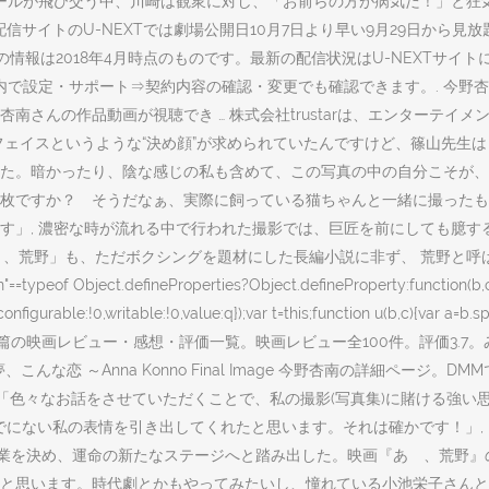
ルが飛び交う中、川崎は観衆に対し、「お前らの方が病気だ！」と狂気のよう
サイトのU-NEXTでは劇場公開日10月7日より早い9月29日から見放題
の情報は2018年4月時点のものです。最新の配信状況はU-NEXTサイ
内で設定・サポート⇒契約内容の確認・変更でも確認できます。. 今野
野杏南さんの作品動画が視聴でき … 株式会社trustarは、エンター
フェイスというような“決め顔”が求められていたんですけど、篠山先生
た。暗かったり、陰な感じの私も含めて、この写真の中の自分こそが、
枚ですか？ そうだなぁ、実際に飼っている猫ちゃんと一緒に撮ったも
す」, 濃密な時が流れる中で行われた撮影では、巨匠を前にしても臆す
90. この「あゝ、荒野」も、ただボクシングを題材にした長編小説に非ず、 
bject.defineProperties?Object.defineProperty:function(b,c,a){if
g(h,n,{configurable:!0,writable:!0,value:q});var t=this;fun
後篇の映画レビュー・感想・評価一覧。映画レビュー全100件。評価3.
んな夢、こんな恋 ～Anna Konno Final Image 今野杏南の詳細
 「色々なお話をさせていただくことで、私の撮影(写真集)に賭ける強
でにない私の表情を引き出してくれたと思います。それは確かです！」,
卒業を決め、運命の新たなステージへと踏み出した。映画『あゝ、荒野』
いと思います。時代劇とかもやってみたいし、憧れている小池栄子さんと