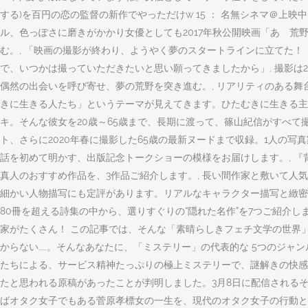
する)を百円の恋の監督の新作でやっただけw 15 ： 名無シネマ＠上映中 ：2020/11/25
ル、色っぽさに磨きがかかり女優としても2017年秋公開映画「あゝ荒
む。, 「映画の撮影が終わり、ようやく夢のスタートラインに立てた
で、いつかは撮っていただきたいと思い願ってきましたから」, 撮影は
偶然の出会いを呼び寄せ、夢の荒野を突き進む。, リアリティのある
きに生きる人たち」というテーマが見えてきます。ひたむきに生きる主
キ。そんな彼女を20歳～65歳まで、長期に渡って、篠山紀信がすべ
ト、さらに2020年春に撮影した65歳の最新ヌードまで収録。1人の
話を初めて明かす、出版記念トークショーの模様をお届けします。, 『
真人のおすすめ作品を、3作品ご紹介します。, 長い間作家と敷いて
細かい人物描写にも定評があります。リアルなキャラクター描写と緻密
80冊を超える詩集の中から、選りすぐりの“隠れた名作”を7つご紹介し
家がたくさん！ この記事では、そんな「素晴らしきフェチ文学の世界
からない……。そんなあなたに、「ミステリー」の代表的な 5つのジ
たちによる、サービス精神たっぷりの極上ミステリーで、謎解きの快感
たと思われる原稿があったことが判明しました。3月8日に配信される
ばオタク女子でもある菅原孝標女の一生を、現代のオタク女子の行動と合