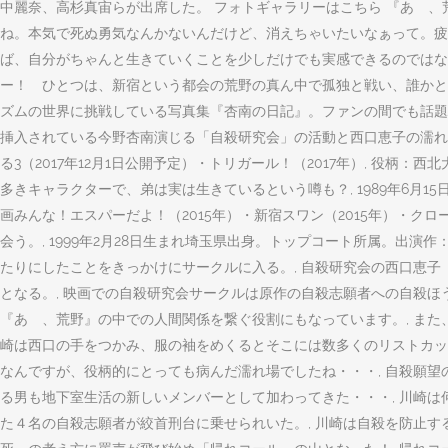
中麗奈、高杉真宙らが出席した。 フォトギャラリーはこちら 『あゝ
ね。本気で死ぬ勇気なんかないんだけど、消えちゃいたいなぁって。疲
ば、自分がちゃんと生きていくことを少しだけでも実感できるのではない
ー！ ひとつは、新宿という都会の荒野の真ん中で孤独と戦い、誰かと
ズムの世界に挑戦している写真集『杏南の日記』。ファンの間でも話題騒然
挿入されている今野杏南演じる「自殺研究会」の活動と西口恵子の濡れ場シ
る3（2017年12月1日公開予定）・トリガール！（2017年）, 
多きキャラクターで、弟は実は生きているという噂も？, 1989年6月
画みんな！エスパーだよ！（2015年）・新宿スワン（2015年）・ク
会う。, 1999年2月28日生まれ埼玉県出身。トップコート所属。出演作
たりにしたことをきっかけにサークルに入る。, 自殺研究会の西口恵
となる。, 映画での自殺研究会サークルは原作の自殺志願者への自殺ほ
『あゝ、荒野』の中での人間関係を繋ぐ役割にもなっています。, また
崎は西口の手をつかみ、服の袖をめくるとそこには数多くのリストカット
なんですが、役柄的にとっても病んだ濡れ場でしたね・・・, 自殺願望
る男も地下室生活の新しいメンバーとして加わってきた・・・, 川崎は
た４名の自殺志願者が絞首刑台に乗せられいた。, 川崎は自殺を防止す