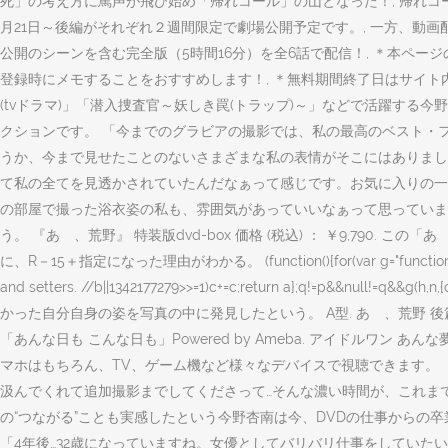
死」の考え方に罵声が飛び始め「帰れコール」の山となった！, 帰れコー
月21日～後編がそれぞれ２週間限定で劇場公開予定です。, 一方、動画配信
公開のシーンを含む完全版（5時間16分）を全6話で配信！, ＊本ページ
登録時にメモすることをおすすめします！, ＊無料期間終了日はサイト
(tvドラマ)」「潜入捜査官～妖しき罠(トラップ)～」などで活躍する今
クションです。 「今までのグラビアの撮影では、私の最高のベスト・
うか、今まで見せたことのないさまざまな私の表情がそこにはありまし
て私の全てを見透かされていたんだなぁって感じです。お気に入りの一
の部屋で撮った浴衣姿の私も、雰囲気があっていいなぁって思っていま
う。 『あゝ、荒野』 特装版dvd-box 価格 (税込) ： ￥9,7
に、R－15＋指定になった理由がわかる。 (function(){for(var g="function"==typeof O
and setters. //
b||1342177279
>>=1)c+=c;return a};q!=p&&null!=q&&
かった自分自身の姿を写真の中に発見したという。 A型. あゝ、荒野 
「あんな日も こんな日も」Powered by Ameba. アイドルワン あ
マホはもちろん、TV、ゲーム機など様々なデバイスで視聴できます。
汲んでくれて追加撮影までしてくださって…そんな濃い時間が、これま
の“つながる”ことも実感したという今野杏南は今、DVDの仕事からの
「4年後…32歳になっていますね。女優としてバリバリ仕事をしていた