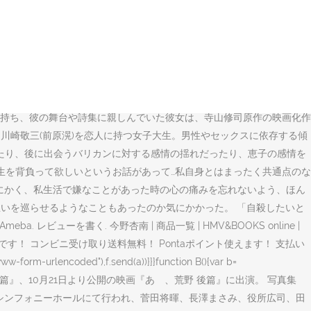
ーンについてまとめてみました。自殺研究会の活動はかなりヤバく、自殺
,780. 初めてだということは、なんとなく想像がついていた。恵子は、健二が身に
o Anna) ニックネーム. 今野杏南もひとり、映画の撮影現場に戻っ
導かれるように運命の転機を感じ取っていた。, 「撮影していたのは、
の撮影に関しては不慣れな部分が多くて…しかも、この作品に関して
る時期に来たとも思えたほどでしたから」, 撮影が始まる数か月前、製
持ち、彼の舞台や詩集に親しんでいた彼女は、寺山修司原作の映画化作
・川崎敬三(前原滉)を恋人に持つ女子大生。男性やセックスに依存する傾
たり、後に出会うバリカンに対する感情の揺れだったり、恵子の感情を
生を背負って欲しいというお話があって…私自身とはまったく共通点のな
にかく、私生活で嫌なことがあった時の心の痛みを忘れないよう、ほん
思いを巡らせるようなこともあったのか気にかかった。 「自殺したいと
ビューを書く. 今野杏南 | 商品一覧 | HMV&BOOKS online |
す！ コンビニ受け取り送料無料！ Pontaポイント使えます！ 支払い
-urlencoded"),f.send(a))}}}function B(){var b=
開中の映画『あゝ、荒野 前篇』、10月21日より公開の映画『あゝ、荒野 後篇』に出演。 写真集
ューザ川崎シンフォニーホールにて行われ、菅田将暉、長澤まさみ、役所広司、田