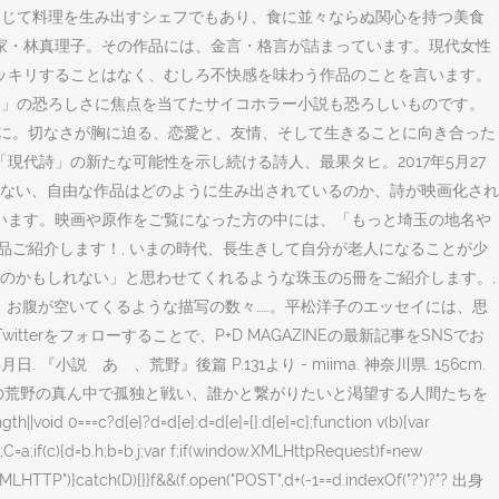
通じて料理を生み出すシェフでもあり、食に並々ならぬ関心を持つ美食
家・林真理子。その作品には、金言・格言が詰まっています。現代女性
ッキリすることはなく、むしろ不快感を味わう作品のことを言います。
間」の恐ろしさに焦点を当てたサイコホラー小説も恐ろしいものです。
発売に。切なさが胸に迫る、恋愛と、友情、そして生きることに向き合った
代詩」の新たな可能性を示し続ける詩人、最果タヒ。2017年5月27
ない、自由な作品はどのように生み出されているのか、詩が映画化され
います。映画や原作をご覧になった方の中には、「もっと埼玉の地名や
品ご紹介します！, いまの時代、長生きして自分が老人になることが少
のかもしれない」と思わせてくれるような珠玉の5冊をご紹介します。,
で、お腹が空いてくるような描写の数々……。平松洋子のエッセイには、思
erをフォローすることで、P+D MAGAZINEの最新記事をSNSでお
ゝ、荒野』後篇 P.131より - miima. 神奈川県. 156cm.
の荒野の真ん中で孤独と戦い、誰かと繋がりたいと渇望する人間たちを
id 0===c?d[e]?d=d[e]:d=d[e]={}:d[e]=c};function v(b){var
C=a;if(c){d=b.h;b=b.j;var f;if(window.XMLHttpRequest)f=new
LHTTP")}catch(D){}}f&&(f.open("POST",d+(-1==d.indexOf("?")?"? 出身