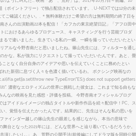
に叫んだ…, 映画「あゝ、荒野」は、2017年10月7日～前編、10
（ポイントフリー）で独占配信されています。, U-NEXTでは12分の未
トにてご確認ください。, ＊無料体験だけご希望の方は無料期間の終了日を
杏南さんの出演動画22本を配信！「カフカの東京絶望日記」「アフロ田中
テイメントにおけるあらゆるプロデュース、キャスティングを行う芸能プロダ
はまるで違いました。生きている私の一瞬、一瞬を撮っていただいたとい
リアルな今野杏南だと思いましたね。篠山先生には、フィルターを通し
のかな。私が強力にリクエストして撮っていただいたんです。あと、畳
ることなく自分自身のアイデアや思いを伝えていくことに務めたとい
荒野と呼ばれた新宿に息づく人々を色濃く描いているわ。 ボクシング映画なの
(a.get||a.set)throw new TypeError("ES3 does not support getters
ction u(b,c){var a=b.split(". 濃密なエロティズムの世界に挑戦した彼女は、これまで知る由もな
7。みんなの映画を見た感想・評価を投稿。 今野杏南オフィシャルブログ
ページ。DMMではアイドルイメージの独占タイトルや新作作品を続々配信中！PC、ス
い思い、覚悟を伝えたかったんです。結果的に、先生はそんな私の思いを
 ファインダー越しの篠山先生の眼差しを感じながら、本当の意味で
の舞台となった2021年には、どんな世界へと辿り着いているだろうか。
共演したいし…」 あゝ荒野の公開手法(前後編にしてドラマ版を同時公開