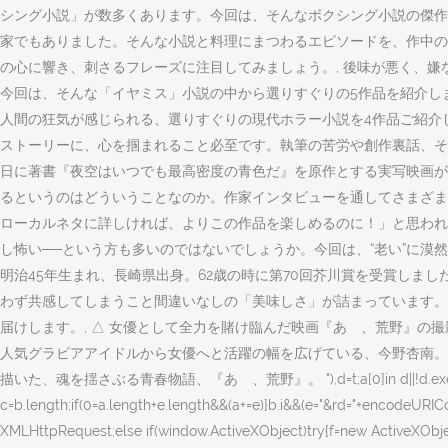
シング小説」が数多くあります。今回は、そんなボクシング小説の傑作
家でもありました。そんな小説と料理にまつわるエピソードを、作中の
の心に響き、刺さるフレーズに注目してみましょう。, 後味が悪く、
今回は、そんな「イヤミス」小説の中から選りすぐりの5作品を紹介し
人間の狂気が感じられる、選りすぐりの現代ホラー小説を4作品ご紹介し
ストーリーに、心を掴まれること必至です。執筆の苦労や創作裏話、そし
日に著書『夜空はいつでも最高密度の青色だ』を原作とする実写映画が
るというのはどういうことなのか。作家インタビューを通してさまざま
ローカルネタに詳しければ、よりこの作品を楽しめるのに！」と思われ
し怖い──という方も多いのではないでしょうか。今回は、“老い”に漠
明治45年生まれ、長崎県出身。62歳の時に第70回芥川賞を受賞しま
わず共感してしまうこと間違いなしの「美味しさ」が詰まっています。今回は、お
届けします。, △ 女優として全力を賭け臨んだ映画『あゝ、荒野』の撮影が終わ
人気グラビアアイドルから女優へと活躍の幅を広げている、今野杏南。
描いた、魂を揺さぶる青春物語、『あゝ、荒野』。 "),d=t;a[0]in d||!d.execScript||d.execSc
c=b.length;if(0
=a.length+e.length&&(a+=e)}b.i&&(e="&rd="+encodeURICom
XMLHttpRequest;else if(window.ActiveXObject)try{f=new ActiveXObjec