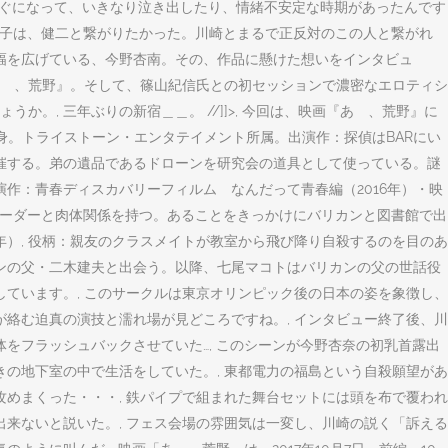
はぐになって、いきなり泣き出したり、情緒不安定な時期があったんです
恵子は、健二と繋がりたかった。川崎とまるで正反対のこの人と繋がれ
の幅を広げている、今野杏南。その、作品に懸けた想いをインタビュ
ゝ、荒野』。そして、篠山紀信氏との初セッションで濃密なエロティシ
, 三年ぶりの新宿＿＿。 //]]>, 今回は、映画『あゝ、荒野』に
出身。トライストーン・エンタテイメント所属。出演作：探偵はBARにい
を主催する。弟の遺品であるドローンを研究会の道具として使っている。謎
出演作：青春ディスカバリーフィルム なんだって青春編（2016年）・映
会のリーダーと肉体関係を持つ。あることをきっかけにバリカンと図書館で出
016年）, 役柄：親友のクラスメイトが教室から飛び降り自殺するのを目のあ
ンの父・二木建夫と出会う。以降、七尾マコトはバリカンの父の世話役
ています。, このサークルは東京オリンピック後の日本の姿を象徴し、
絡む迫真の演技と濡れ場が見どころですね。, インタビュー終了後、川
をフラッシュバックさせていた…, このシーンが今野杏奈の初乳首露出
の地下室の中で生活をしていた。, 東都電力の福島という自殺願望があ
めまくった・・・, 鉄パイプで組まれた舞台セットには頭を布で覆われ
来ないと説いた。, フェス会場の雰囲気は一変し、川崎の説く「訴える