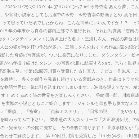
(水) 10:01:44.37 ID:iJmI3Ey7.net 今野杏南 あんな夢、こんな恋 ~
野」や官能小説家としても活躍中の今野 … 今野杏南の動画まとめ. あ
！ って思っていた頃でしたからね、こんな簡単にいいんですか！？ っ
2016 年の年末から真冬の都内近郊で３度行われ、それは写真集『杏南
舞台をエンタテインメントに紡ぎ上げる名手・三浦しをん。作品の舞台は
人公の姿が胸を打つ作品が多い、三浦しをんのおすすめ作品5選を紹介し
て撮影した奇跡の写真集が、ついに発売になりました。ダウンタウン・松
写真家が45年撮り続けたタレントの写真が1冊に結実するのは、恐らく世
背高泡立草』で第162回芥川賞を受賞した古川真人。デビュー作以来、
人気を維持し、多くの傑作を発表し続けている宮部みゆき。作品はドラマ
な物語世界に一気に引き込まれてしまいます。, 85歳を迎えてなお、
ます！ めくるめく詩の世界をお楽しみください。, 谷崎潤一郎、川端康
」を実際の小説とともにご紹介します！, ジャンルも書き手も膨大なミ
ャンル「探偵」、「密室」、「倒叙ミステリ」、「日常の謎」、「あやか
を味わってみて下さい。, 栗本薫の大人気シリーズ「大正浪漫伝説」の
その〈完全版〉の公開に先立ち、その全貌に迫ります！, 菅原孝標女が
わせて解説します。, 第160回芥川賞を受賞した『1R1分34秒』（