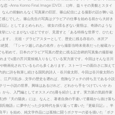
Anna Konno Final Image [DVD] ... 13年、益々その美貌とスタイ
る日、なんの前触れもなく写真家の巨匠、篠山紀信による撮影の話が舞い込
て感じでした。篠山先生の写真はグラビアの仕事を始める前から大好き
の日記』としてまとめられた。 彼女の揺るぎない覚悟は、奇跡のような
枚挙にいとまがないほどですが、見渡すと「ある特殊な世界で、ひたむ
ます。, 元祖・グラビアスターとして、歴史に残る存在の、水沢ア
本絶賛、「Tシャツ越しのあの名作」から撮影当時未発表だった秘蔵カッ
界でも初めて。日本のグラビア写真の歴史に残る記念碑的写真集の撮影秘
これまで4度の芥川賞候補入りをしている実力派です。今回はそんな古川
化や映画化されているものも多くあります。ストーリーの面白さに加えて
精力的に詩を執筆し続ける国民的詩人・谷川俊太郎。今回は谷川俊太郎の
成、江戸川乱歩……文学の歴史を遡れば、危険なフェチの持ち主である小説
ステリー小説の世界。興味はあるけれど、どれから手をつけていいか わ
し」から、入門編としてオススメの5冊を紹介します。実力派の気鋭作家
第3作『天の陽炎』には、なんと、著者自身の手違いで書籍から抜け落ち
『源氏物語』に夢中だった少女時代を振り返って書いた『更級日記』。半
町屋良平）を始め、純文学作品には孤独に闘うボクサーの姿を描いた「ボク