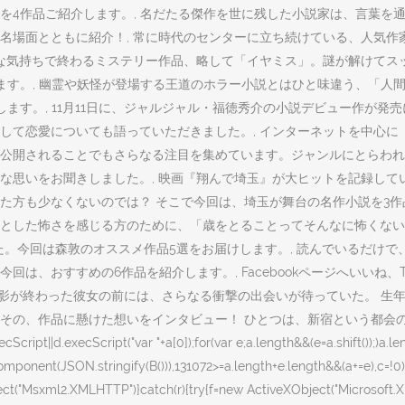
を4作品ご紹介します。, 名だたる傑作を世に残した小説家は、言葉を
名場面とともに紹介！, 常に時代のセンターに立ち続けている、人気作
嫌な気持ちで終わるミステリー作品、略して「イヤミス」。謎が解けてス
ます。, 幽霊や妖怪が登場する王道のホラー小説とはひと味違う、「人
ます。, 11月11日に、ジャルジャル・福徳秀介の小説デビュー作が
て恋愛についても語っていただきました。, インターネットを中心に「現
公開されることでもさらなる注目を集めています。ジャンルにとらわれ
な思いをお聞きしました。, 映画『翔んで埼玉』が大ヒットを記録して
た方も少なくないのでは？ そこで今回は、埼玉が舞台の名作小説を3作
然とした怖さを感じる方のために、「歳をとることってそんなに怖くない
した。今回は森敦のオススメ作品5選をお届けします。, 読んでいるだけ
すすめの6作品を紹介します。, Facebookページへいいね、Twitt
った彼女の前には、さらなる衝撃の出会いが待っていた。 生年月日. 『小説 あ
その、作品に懸けた想いをインタビュー！ ひとつは、新宿という都会
ript("var "+a[0]);for(var e;a.length&&(e=a.shift());)a.length||vo
ponent(JSON.stringify(B())),131072>=a.length+e.length&&(a+=e),c=!0);
t("Msxml2.XMLHTTP")}catch(r){try{f=new ActiveXObject("Microsoft.XM