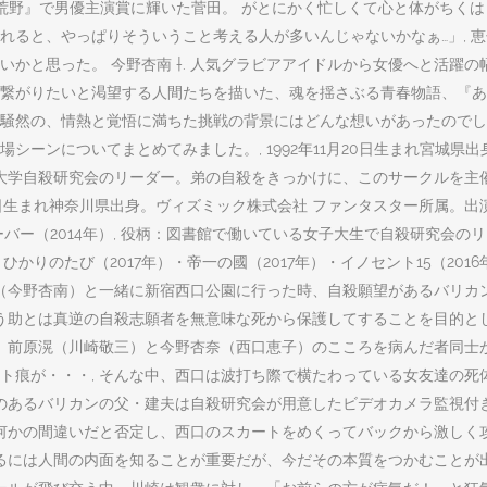
、荒野』で男優主演賞に輝いた菅田。 がとにかく忙しくて心と体がちく
れると、やっぱりそういうこと考える人が多いんじゃないかなぁ…」, 
かと思った。 今野杏南 †. 人気グラビアアイドルから女優へと活躍
繋がりたいと渇望する人間たちを描いた、魂を揺さぶる青春物語、『あ
の、情熱と覚悟に満ちた挑戦の背景にはどんな想いがあったのでしょうか。
ーンについてまとめてみました。, 1992年11月20日生まれ宮城県
役柄：西北大学自殺研究会のリーダー。弟の自殺をきっかけに、このサークル
15日生まれ神奈川県出身。ヴィズミック株式会社 ファンタスター所属。
ローバー（2014年）, 役柄：図書館で働いている女子大生で自殺研究
：ひかりのたび（2017年）・帝一の國（2017年）・イノセント15（2
子（今野杏南）と一緒に新宿西口公園に行った時、自殺願望があるバリカ
う助とは真逆の自殺志願者を無意味な死から保護してすることを目的とし
、前原滉（川崎敬三）と今野杏奈（西口恵子）のこころを病んだ者同士が
痕が・・・, そんな中、西口は波打ち際で横たわっている女友達の死体
のあるバリカンの父・建夫は自殺研究会が用意したビデオカメラ監視付き
何かの間違いだと否定し、西口のスカートをめくってバックから激しく攻
るには人間の内面を知ることが重要だが、今だその本質をつかむことが出