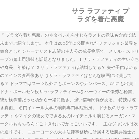
サラ ラファティ プ
ラダを着た悪魔
『 プラダを着た悪魔』のネタバレあらすじをラストの意味も含めて結
末までご紹介します。 本作は2006年に公開されたファッション業界を
舞台としたジャーナリスト志望の主人公の成長物語で、メリル・ストリ
ープの鬼上司演技も話題となりました。 1 サラ・ラファティの生い立ち
や身長、年齢は？; 2 サラ・ラファティは結婚してる？ 夫や子供はいる
の？インスタ画像あり; 3 サラ・ラファティはどんな映画に出演して
る？ ドラマではスーツ以外にもボーンスやナンバーズ、csiにも出演！
ドナ・ポールセン役サラ･ラファティー/45 ハーヴィーの優秀な秘書。
彼が検事補だった頃から一緒に働き、強い信頼関係がある。 特技は泣
き真似。 名門イエール大学の演劇専門学院出身。. ドナ役のサラ・ラフ
ァティ やマイクの彼女でできる女のレイチェルを演じるメーガン・マ
ークルももちろんすごくきれいでかっこいいです。 . 主なジャンルは次
の通りです。 ニューヨークの大手法律事務所に所属する敏腕弁護士と