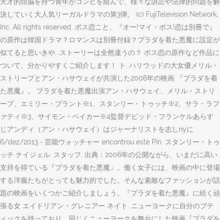
天才的頭脳を持つ青年がコンビを組んで、様々な訴訟や法律的問題を解
決していく大人気リーガルドラマの第3弾。 (c) FujiTelevision Network,
Inc. All rights reserved. ボス恋こと、『オー!マイ・ボス!恋は別冊で』
の原作は韓国ドラマ？ロマンスは別冊付録？プラダを着た悪魔に設定が
似てると思いきや...ストーリーは全然違うの？ ボス恋の原作など作品に
ついて、分かりやすくご紹介します！ ト. ハリウッドの大女優メリル・
ストリープとアン・ハサウェイが共演した2006年の映画 『プラダを着
た悪魔』。 プラダを着た悪魔出演アン・ハサウェイ、メリル・ストリ
ープ、エミリー・ブラント※1、スタンリー・トゥッチ※2、サラ・ラフ
ァティ※3、サイモン・ベイカー※4監督デビッド・フランケルあらす
じアンディ（アン・ハサウェイ）はジャーナリストを志しnyに
6/dez/2013 - 芸能ウォッチャー encontrou este Pin. スタンリー・トゥ
ッチ ナイジェル. スタッフ. 出典：2006年の公開ながら、いまだに高い
支持を得ている『プラダを着た悪魔』。働く女子には、映画の中に登場
する洋服たちがとっても魅力的でした。そんな素敵なファッションが話
題の映画をいくつかご紹介しましょう。『プラダを着た悪魔』に続く頑
張る女 エイドリアン・グレニアー ネイト. ニューヨークに自分のブテ
ィックを持っており、同じくニューヨークを舞台にした映画『プラダを