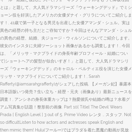
とは」と題して、大人気ドラマシリーズ『ウォーキングデッド』でミシ
ョーン役を好演したアメリカの女優ダナイ・グリラについてご紹介しま
す！, 41歳で第一子となる男児を出産した女優アマンダ・シュル。実は
異色の経歴の持ち主だとご存知ですか？今回はそんなアマンダ・シュル
の異色の経歴、結婚、夫ジョージ・ウィルソンについてご紹介します。
彼女のインスタに夫婦ツーショット画像があるかも調査します！, 今回
は、「メリッサ・マクブライドの身長年齢プロフィール・結婚につい
て|ショートヘアの髪型が似合いすぎ！」と題して、大人気ドラマシリ
ーズ『ウォーキングデッド』のキャロル・ペルティエ役を演じた女優メ
リッサ・マクブライドについてご紹介します！, Sarah
Rafferty(@iamsarahgrafferty)がシェアした投稿, 【メーガン妃】暴露本
日本語版いつ発売？生い立ち・経歴・元夫（画像あり）最新ニュースを
調査！, アンシネの身長体重カップは？熱愛彼氏や結婚の噂は？水着グ
アム写真集が話題！整形前の画像. Part 10[ Title] The Devil Wears
Prada [ English Level ] 3 out of 5. Prime Video レンタ … スタッフ. Not
so difficultListen to how actors and actresses speak English and
then mimic them! Hulu(フールー)ではプラダを着た悪魔の動画が見放