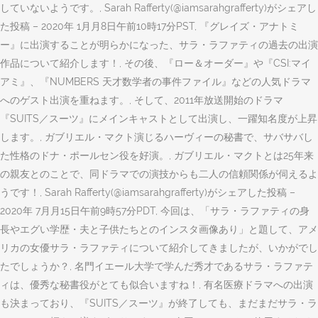
していないようです。, Sarah Rafferty(@iamsarahgrafferty)がシェアし
た投稿 – 2020年 1月月8日午前10時17分PST, 『グレイズ・アナトミ
ー』に出演することが明らかになった、サラ・ラファティの過去の出演
作品について紹介します！, その後、『ロー＆オーダー』や『CSI:マイ
アミ』、『NUMBERS 天才数学者の事件ファイル』などの人気ドラマ
へのゲスト出演を重ねます。, そして、2011年放送開始のドラマ
『SUITS／スーツ』にメインキャストとして出演し、一躍知名度が上昇
します。, ガブリエル・マクト演じるハーヴィーの秘書で、サバサバし
た性格のドナ・ポールセン役を好演。, ガブリエル・マクトとは25年来
の親友とのことで、同ドラマでの演技からも二人の信頼関係が伺えるよ
うです！, Sarah Rafferty(@iamsarahgrafferty)がシェアした投稿 –
2020年 7月月15日午前9時57分PDT, 今回は、「サラ・ラファティの身
長やエグい学歴・夫と子供たちとのインスタ画像あり」と題して、アメ
リカの女優サラ・ラファティについて紹介してきましたが、いかがでし
たでしょうか？, 名門イエール大学で学んだ秀才であるサラ・ラファテ
ィは、優秀な秘書役がとても似合いますね！, 有名医療ドラマへの出演
も決まっており、『SUITS／スーツ』が終了しても、まだまだサラ・ラ