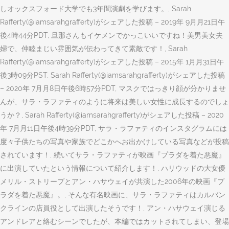
しオックスフォード大学でも3年間演劇を学びます。, Sarah
Rafferty(@iamsarahgrafferty)がシェアした投稿 – 2019年 9月月21日午
後4時44分PDT, 旦那さんもイケメンでかっこいいですね！美男美女夫
婦で、仲睦まじい雰囲気が伝わってきて素敵です！, Sarah
Rafferty(@iamsarahgrafferty)がシェアした投稿 – 2015年 1月月31日午
後3時09分PST, Sarah Rafferty(@iamsarahgrafferty)がシェアした投稿
– 2020年 7月月8日午後6時57分PDT, マスクではっきり顔が分かりませ
んが、サラ・ラファティのように将来は美しい女性に成長するのでしょ
うか？, Sarah Rafferty(@iamsarahgrafferty)がシェアした投稿 – 2020
年 7月月11日午後4時39分PDT, サラ・ラファティのインスタグラムには
度々子供たちの写真や家族でどこかへお出かけしている写真などが投稿
されています！, 続いてサラ・ラファティが映画『プラダを着た悪魔』
に出演していたという情報について紹介します！, ハリウッドの大女優
メリル・ストリープとアン・ハサウェイが共演した2006年の映画『プ
ラダを着た悪魔』。, そんな有名映画に、サラ・ラファティはカルバン
クラインの店員役として出演したそうです！, アン・ハサウェイ演じる
アンドレアと絡むシーンでしたが、本編ではカットされてしまい、登場