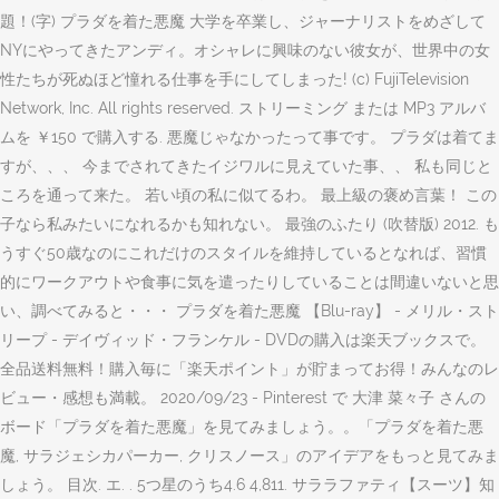
題！(字) プラダを着た悪魔 大学を卒業し、ジャーナリストをめざして
NYにやってきたアンディ。オシャレに興味のない彼女が、世界中の女
性たちが死ぬほど憧れる仕事を手にしてしまった! (c) FujiTelevision
Network, Inc. All rights reserved. ストリーミング または MP3 アルバ
ムを ￥150 で購入する. 悪魔じゃなかったって事です。 プラダは着てま
すが、、、 今までされてきたイジワルに見えていた事、、 私も同じと
ころを通って来た。 若い頃の私に似てるわ。 最上級の褒め言葉！ この
子なら私みたいになれるかも知れない。 最強のふたり (吹替版) 2012. も
うすぐ50歳なのにこれだけのスタイルを維持しているとなれば、習慣
的にワークアウトや食事に気を遣ったりしていることは間違いないと思
い、調べてみると・・・ プラダを着た悪魔 【Blu-ray】 - メリル・スト
リープ - デイヴィッド・フランケル - DVDの購入は楽天ブックスで。
全品送料無料！購入毎に「楽天ポイント」が貯まってお得！みんなのレ
ビュー・感想も満載。 2020/09/23 - Pinterest で 大津 菜々子 さんの
ボード「プラダを着た悪魔」を見てみましょう。。「プラダを着た悪
魔, サラジェシカパーカー, クリスノース」のアイデアをもっと見てみま
しょう。 目次. エ. . 5つ星のうち4.6 4,811. サララファティ【スーツ】知