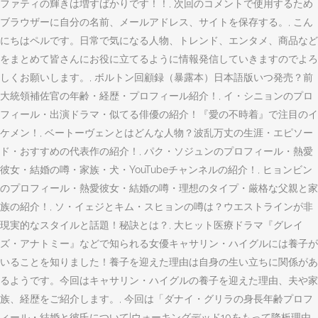
ファティの輝きは増すばかりです！！, 次回のコメントで使用するため
ブラウザーに自分の名前、メールアドレス、サイトを保存する。, こん
にちはペルです。日常で気になる人物、トレンド、エンタメ、商品など
をまとめて皆さんにお役に立てるように情報発信していきますのでよろ
しくお願いします。, ボルトン回顧録（暴露本）日本語版いつ発売？前
大統領補佐官の年齢・経歴・プロフィール紹介！, イ・シニョンのプロ
フィール・出演ドラマ・似てる俳優の紹介！『愛の不時着』で注目のイ
ケメン！, ベートーヴェンとはどんな人物？波乱万丈の生涯・エピソー
ド・おすすめの代表作の紹介！, パク・ソジュンのプロフィール・熱愛
彼女・結婚の噂・家族・犬・YouTubeチャンネルの紹介！, ヒョンビン
のプロフィール・熱愛彼女・結婚の噂・理想のタイプ・厳格な父親と家
族の紹介！, ソ・イェジとキム・スヒョンの噂は？ウエストラインが非
現実的なスタイルと話題！秘訣とは？, 大ヒット医療ドラマ『グレイ
ズ・アナトミー』などで知られる女優キャサリン・ハイグルには養子が
いることを知りました！養子を迎えた理由は自身の生い立ちに関係があ
るようです。今回はキャサリン・ハイグルの養子を迎えた理由、夫や家
族、経歴をご紹介します。, 今回は「ダナイ・グリラの身長年齢プロフ
ィール・結婚と彼氏について|ウォーキングデッド10をもって降板理由