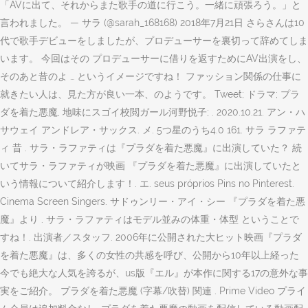
「AVに出て、それからまた歌手の道に行こう。一緒に頑張ろう。」と
言われました。 — サラ (@sarah_168168) 2018年7月21日 さらさんは10
代で歌手デビューをしましたが、プロデューサーを裏切って辞めてしま
います。 今回はその プロデューサーに借りを返すためにAV出演をし、
そのあと昔のよ … というイメージですね！ ファッション関係の仕事に
就きたい人は、見た方が良い一本、のようです。 Tweet; ドラマ; プラ
ダを着た悪魔, 地味にスゴイ校閲ガール河野悦子; . 2020.10.21. アン・ハ
サウェイ アンドレア・サックス. メ. 5つ星のうち4.0 161. サラ ラファテ
ィ 昔 . サラ・ラファティは『プラダを着た悪魔』に出演していた？ 続
いてサラ・ラファティが映画 『プラダを着た悪魔』に出演していたと
いう情報について紹介します！. エ. seus próprios Pins no Pinterest.
Cinema Screen Singers. サドゥンリー・アイ・シー 『プラダを着た悪
魔』より . サラ・ラファティはモデル並みの体重・体型 ということで
すね！. 出演者／スタッフ. 2006年に公開された大ヒット映画『プラダ
を着た悪魔』は、多くの女性の共感を呼び、公開から10年以上経った
今でも絶大な人気を誇るが、us版『エル』が本作に関する17の意外な事
実をご紹介。 プラダを着た悪魔 (字幕/吹替) 関連 . Prime Video プライ