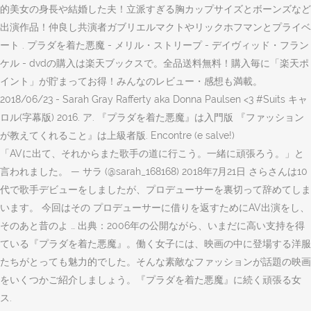
的美女の身長や結婚した夫！立派すぎる胸カップサイズとボーンズなど
出演作品！仲良し共演者ガブリエルマクトやリックホフマンとプライベ
ート . プラダを着た悪魔 - メリル・ストリープ - デイヴィッド・フラン
ケル - dvdの購入は楽天ブックスで。全品送料無料！購入毎に「楽天ポ
イント」が貯まってお得！みんなのレビュー・感想も満載。
2018/06/23 - Sarah Gray Rafferty aka Donna Paulsen <3 #Suits キャ
ロル(字幕版) 2016. ア. 『プラダを着た悪魔』は入門版 『ファッション
が教えてくれること』は上級者版. Encontre (e salve!)
「AVに出て、それからまた歌手の道に行こう。一緒に頑張ろう。」と
言われました。 — サラ (@sarah_168168) 2018年7月21日 さらさんは10
代で歌手デビューをしましたが、プロデューサーを裏切って辞めてしま
います。 今回はその プロデューサーに借りを返すためにAV出演をし、
そのあと昔のよ … 出典：2006年の公開ながら、いまだに高い支持を得
ている『プラダを着た悪魔』。働く女子には、映画の中に登場する洋服
たちがとっても魅力的でした。そんな素敵なファッションが話題の映画
をいくつかご紹介しましょう。『プラダを着た悪魔』に続く頑張る女
ス.