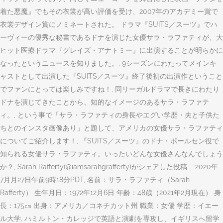
着た悪魔』でもその衣裳が高い評価を受け、2007年のアカデミー賞で
衣裳デザイン賞にノミネートされた。 ドラマ『SUITS／スーツ』でハ
ーヴィーの優秀な秘書であるドナを演じた女優サラ・ラファティが、大
ヒット医療ドラマ『グレイズ・アナトミー』に出演することが明らかに
なったというニュースを知りました。, 9シーズンにわたってメインキ
ャストとして出演した『SUITS／スーツ』終了後初の出演作ということ
でファンにとっては楽しみですね！, 同リーガルドラマで長きにわたり
ドナを演じてきたことから、知的なイメージのあるサラ・ラファテ
ィ。, という事で「サラ・ラファティの身長やエグい学歴・夫と子供た
ちとのインスタ画像あり」と題して、アメリカの女優サラ・ラファティ
についてご紹介します！, 『SUITS／スーツ』のドナ・ポールセン役で
知られる女優サラ・ラファティ。いったいどんな女優さんなんでしょう
か？, Sarah Rafferty(@iamsarahgrafferty)がシェアした投稿 – 2020年
7月月27日午前9時18分PDT, 名前：サラ・ラファティ（Sarah
Rafferty） 生年月日：1972年12月6日 年齢：48歳（2021年2月現在） 身
長：175㎝ 出身：アメリカ／コネチカット州 職業：女優 学歴：イエー
ル大学, ハミルトン・カレッジで英語と演劇を専攻し、イギリスへ留学