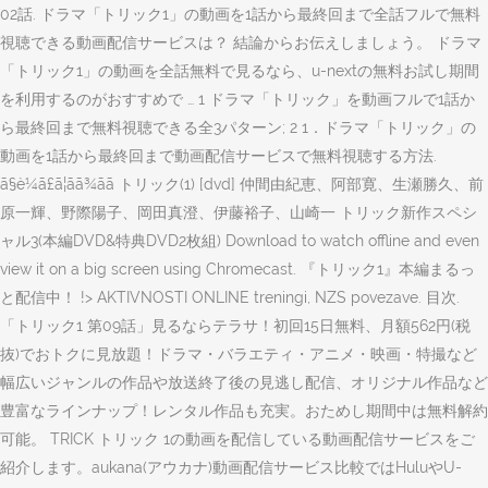
02話. ドラマ「トリック1」の動画を1話から最終回まで全話フルで無料
視聴できる動画配信サービスは？ 結論からお伝えしましょう。 ドラマ
「トリック1」の動画を全話無料で見るなら、u-nextの無料お試し期間
を利用するのがおすすめで … 1 ドラマ「トリック」を動画フルで1話か
ら最終回まで無料視聴できる全3パターン; 2 1．ドラマ「トリック」の
動画を1話から最終回まで動画配信サービスで無料視聴する方法.
ã§è¼ã£ã¦ãã¾ãã トリック(1) [dvd] 仲間由紀恵、阿部寛、生瀬勝久、前
原一輝、野際陽子、岡田真澄、伊藤裕子、山崎一 トリック新作スペシ
ャル3(本編DVD&特典DVD2枚組) Download to watch offline and even
view it on a big screen using Chromecast. 『トリック1』本編まるっ
と配信中！ !> AKTIVNOSTI ONLINE treningi, NZS povezave. 目次.
「トリック1 第09話」見るならテラサ！初回15日無料、月額562円(税
抜)でおトクに見放題！ドラマ・バラエティ・アニメ・映画・特撮など
幅広いジャンルの作品や放送終了後の見逃し配信、オリジナル作品など
豊富なラインナップ！レンタル作品も充実。おためし期間中は無料解約
可能。 TRICK トリック 1の動画を配信している動画配信サービスをご
紹介します。aukana(アウカナ)動画配信サービス比較ではHuluやU-