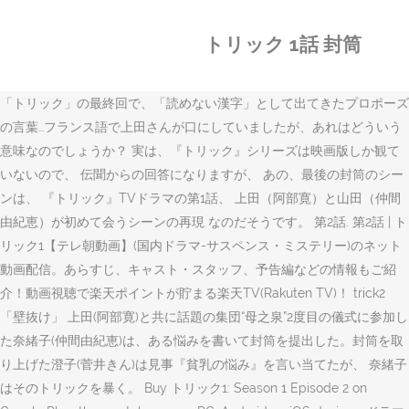
トリック 1話 封筒
「トリック」の最終回で、「読めない漢字」として出てきたプロポーズ
の言葉…フランス語で上田さんが口にしていましたが、あれはどういう
意味なのでしょうか？ 実は、『トリック』シリーズは映画版しか観て
いないので、 伝聞からの回答になりますが、 あの、最後の封筒のシー
ンは、 『トリック』TVドラマの第1話、 上田（阿部寛）と山田（仲間
由紀恵）が初めて会うシーンの再現 なのだそうです。 第2話. 第2話 | ト
リック1【テレ朝動画】(国内ドラマ-サスペンス・ミステリー)のネット
動画配信。あらすじ、キャスト・スタッフ、予告編などの情報もご紹
介！動画視聴で楽天ポイントが貯まる楽天TV(Rakuten TV)！ trick2
「壁抜け」 上田(阿部寛)と共に話題の集団“母之泉”2度目の儀式に参加し
た奈緒子(仲間由紀恵)は、ある悩みを書いて封筒を提出した。封筒を取
り上げた澄子(菅井きん)は見事『貧乳の悩み』を言い当てたが、 奈緒子
はそのトリックを暴く。 Buy トリック1: Season 1 Episode 2 on