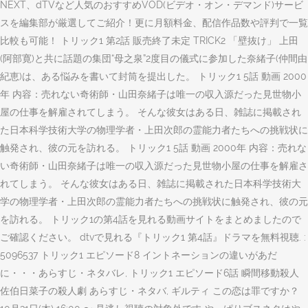
NEXT、dTVなど人気のおすすめVOD(ビデオ・オン・デマンド)サービ
スを編集部が厳選してご紹介！更に月額料金、配信作品数や評判で一覧
比較も可能！ トリック1 第2話 販売終了未定 TRICK2 「壁抜け」 上田
(阿部寛)と共に話題の集団“母之泉”2度目の儀式に参加した奈緒子(仲間由
紀恵)は、ある悩みを書いて封筒を提出した。 トリック1 5話 動画 2000
年 内容：売れない奇術師・山田奈緒子は唯一の収入源だった見世物小
屋の仕事を解雇されてしまう。 そんな彼女はある日、雑誌に掲載され
た日本科学技術大学の物理学者・上田次郎の霊能力者たちへの挑戦状に
触発され、彼の元を訪れる。 トリック1 5話 動画 2000年 内容：売れな
い奇術師・山田奈緒子は唯一の収入源だった見世物小屋の仕事を解雇さ
れてしまう。 そんな彼女はある日、雑誌に掲載された日本科学技術大
学の物理学者・上田次郎の霊能力者たちへの挑戦状に触発され、彼の元
を訪れる。 トリック1の第4話を見れる動画サイトをまとめましたので
ご確認ください。 dtvで見れる『トリック1 第4話』ドラマを無料視聴. :
5096537 トリック1 エピソード8 イントネーションの違いがあだ
に・・・あらすじ・ネタバレ, トリック1 エピソード6話 瞬間移動殺人
佐伯日菜子の殺人劇 あらすじ・ネタバ, ギルティ この恋は罪ですか？