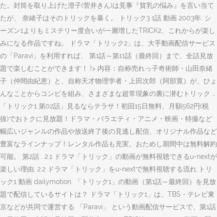
た。封筒を取り上げた澄子(菅井きん)は見事『貧乳の悩み』を言い当て
たが、 奈緒子はそのトリックを暴く。 トリック3 1話 動画 2003年. シ
ーズン1よりもミステリー度合いが一層増したTRICK2、これからが楽し
みになる作品ですね。 ドラマ「トリック2」は、大手動画配信サービス
の「Paravi」を利用すれば、 第1話～第11話（最終回）まで、全話見放
題で楽しむことができます！ !> 内容：自称売れっ子奇術師・山田奈緒
子（仲間由紀恵）と、自称天才物理学者・上田次郎（阿部寛）が、ひょ
んなことからコンビを組み、さまざまな超常現象の裏に潜むトリック …
「トリック1 第02話」見るならテラサ！初回15日無料、月額562円(税
抜)でおトクに見放題！ドラマ・バラエティ・アニメ・映画・特撮など
幅広いジャンルの作品や放送終了後の見逃し配信、オリジナル作品など
豊富なラインナップ！レンタル作品も充実。おためし期間中は無料解約
可能。 第2話 . 2.1 ドラマ「トリック」の動画が無料視聴できるu-nextが
楽しい理由; 2.2 ドラマ「トリック」をu-nextで無料視聴する流れ トリ
ック1 動画 dailymotion. 「トリック1」の動画（第1話～最終回）を見放
題で配信しているサイトは？ ドラマ「トリック1」は、TBS・テレビ東
京などが共同で運営する 「Paravi」 という動画配信サービスで、第1話