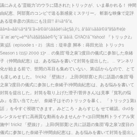
議にみえる“霊能力”のウラに隠されたトリックが、いま暴かれる！ 仲間
由紀恵、阿部寛のコンビで送る新感覚ミステリー。 斬新な映像で定評
ある堤幸彦の演出にも注目!! ã¼ãºã³4,
ãã¤ã»ãã¼ãªã³ã°ã»ã©ãï½ãããè¼ãç§ã¸ï½, ã¹ãã¼ããã©ã³ã§ã®è¦è
´ã¯æ¨æºç»è³ªã¾ã§ã§ããè©³ç´°ã¯ãã¡ã, GYAO!ã¯Yahoo! 『トリック2』
第3話（episode 1・2） 演出：堤幸彦 脚本：蒔田光治. トリック1
Season 1 (115) 2000 13+ ... の集団“母之泉”2度目の儀式に参加した奈緒
子（仲間由紀恵）は、ある悩みを書いて封筒を提出した。 ... マンネリ
化が始まる前で、世間の耳目も集めていない、第1話からなので、とて
も楽しめました。 trick2 「壁抜け」 上田(阿部寛)と共に話題の集団“母
之泉”2度目の儀式に参加した奈緒子(仲間由紀恵)は、ある悩みを書いて
封筒を提出した。封筒を取り上げた澄子(菅井きん)は見事『貧乳の悩
み』を言い当てたが、 奈緒子はそのトリックを暴く。 「トリック3 第1
話 」を今すぐ視聴できます。みどころ・あらすじも せて確認。dvdを
レンタルせずに高画質な動画をみませんか？<31日間無料トライアル実
施中! trick2 「壁抜け」 上田(阿部寛)と共に話題の集団“母之泉”2度目の
儀式に参加した奈緒子(仲間由紀恵)は、ある悩みを書いて封筒を提出し