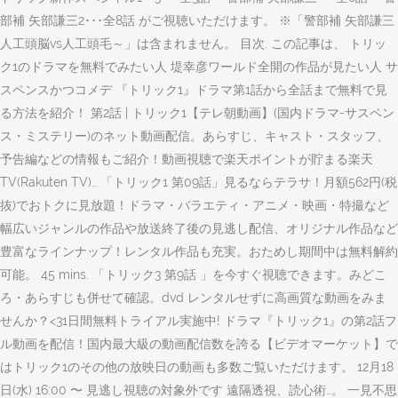
部補 矢部謙三2･･･全8話 がご視聴いただけます。 ※「警部補 矢部謙三
人工頭脳vs人工頭毛～」は含まれません。 目次. この記事は、 トリッ
ク1のドラマを無料でみたい人 堤幸彦ワールド全開の作品が見たい人 サ
スペンスかつコメデ 『トリック1』ドラマ第1話から全話まで無料で見
る方法を紹介！ 第2話 | トリック1【テレ朝動画】(国内ドラマ-サスペン
ス・ミステリー)のネット動画配信。あらすじ、キャスト・スタッフ、
予告編などの情報もご紹介！動画視聴で楽天ポイントが貯まる楽天
TV(Rakuten TV)… 「トリック1 第09話」見るならテラサ！月額562円(税
抜)でおトクに見放題！ドラマ・バラエティ・アニメ・映画・特撮など
幅広いジャンルの作品や放送終了後の見逃し配信、オリジナル作品など
豊富なラインナップ！レンタル作品も充実。おためし期間中は無料解約
可能。 45 mins. 「トリック3 第9話 」を今すぐ視聴できます。みどこ
ろ・あらすじも併せて確認。dvd レンタルせずに高画質な動画をみま
せんか？<31日間無料トライアル実施中! ドラマ『トリック1』の第2話フ
ル動画を配信！国内最大級の動画配信数を誇る【ビデオマーケット】で
はトリック1のその他の放映日の動画も多数ご覧いただけます。 12月18
日(水) 16:00 〜 見逃し視聴の対象外です 遠隔透視、読心術…。 一見不思