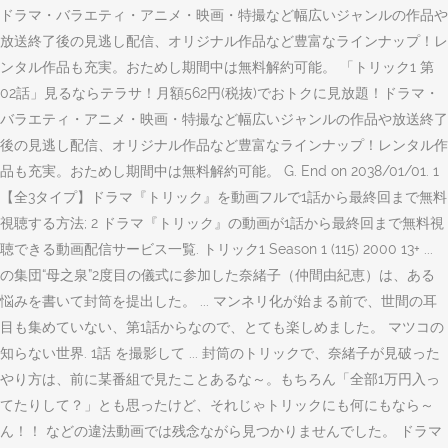
ドラマ・バラエティ・アニメ・映画・特撮など幅広いジャンルの作品や
放送終了後の見逃し配信、オリジナル作品など豊富なラインナップ！レ
ンタル作品も充実。おためし期間中は無料解約可能。 「トリック1 第
02話」見るならテラサ！月額562円(税抜)でおトクに見放題！ドラマ・
バラエティ・アニメ・映画・特撮など幅広いジャンルの作品や放送終了
後の見逃し配信、オリジナル作品など豊富なラインナップ！レンタル作
品も充実。おためし期間中は無料解約可能。 G. End on 2038/01/01. 1
【全3タイプ】ドラマ『トリック』を動画フルで1話から最終回まで無料
視聴する方法; 2 ドラマ『トリック』の動画が1話から最終回まで無料視
聴できる動画配信サービス一覧. トリック1 Season 1 (115) 2000 13+ ...
の集団“母之泉”2度目の儀式に参加した奈緒子（仲間由紀恵）は、ある
悩みを書いて封筒を提出した。 ... マンネリ化が始まる前で、世間の耳
目も集めていない、第1話からなので、とても楽しめました。 マツコの
知らない世界. 1話 を撮影して ... 封筒のトリックで、奈緒子が見破った
やり方は、前に某番組で見たことあるな～。もちろん「全部1万円入っ
てたりして？」とも思ったけど、それじゃトリックにも何にもなら～
ん！！ などの違法動画では残念ながら見つかりませんでした。 ドラマ