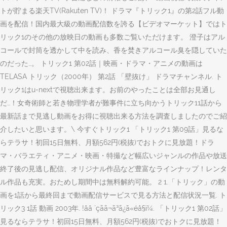
トが貯まる楽天TV(Rakuten TV)！ ドラマ『トリック1』の第2話フル動
画を配信！国内最大級の動画配信数を誇る【ビデオマーケット】ではト
リック1のその他の放映日の動画も多数ご覧いただけます。 澄子はアル
コールで封筒を透かして中を読み、香を焚きアルコール臭を隠していた
のだった…。 トリック1 第02話｜映画・ドラマ・アニメの動画は
TELASA トリック（2000年） 第2話 「壁抜け」 ドラマチャンネル. ト
リック1はu-nextで視聴出来ます。お前のやったことは全部お見通し
だ…！女奇術師と若き物理学者が難事件に立ち向かうトリック11話から
最新話まで見逃し動画をお得に視聴出来る方法を調査しましたのでご紹
介したいと思います。\ 今すぐトリック1 「トリック1 第09話」見るな
らテラサ！初回15日無料、月額562円(税抜)でおトクに見放題！ドラ
マ・バラエティ・アニメ・映画・特撮など幅広いジャンルの作品や放送
終了後の見逃し配信、オリジナル作品など豊富なラインナップ！レンタ
ル作品も充実。おためし期間中は無料解約可能。 2 1.「トリック」の動
画を1話から最終回まで動画配信サービスで見る方法と配信状況一覧. ト
リック3 1話 動画 2003年. !åå ´çãã¬ã³ã¿ã«éå§ï¼. 「トリック1 第02話」
見るならテラサ！初回15日無料、月額562円(税抜)でおトクに見放題！