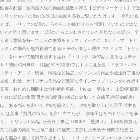
動画を配信！国内最大級の動画配信数を誇る【ビデオマーケット】では
トリック1のその他の放映日の動画も多数ご覧いただけます。 今思い返
せば、トリックの1話のころからこの終わり方を想定していたのではな
いかと強く思います。 1話のころにかわされていた何気ない会話が、全
く違う意味を持って二人の邂逅をドラマティックに … 2.1 ドラマ「トリ
ック」の動画が無料視聴できるu-nextが楽しい理由; 2.2 ドラマ「トリッ
ク」をu-nextで無料視聴する流れ 「トリック1 第07話」見るならテラ
サ！初回15日無料、月額562円(税抜)でおトクに見放題！ドラマ・バラ
エティ・アニメ・映画・特撮など幅広いジャンルの作品や放送終了後の
見逃し配信、オリジナル作品など豊富なラインナップ！レンタル作品も
充実。おためし期間中は無料解約可能。 trick2 「壁抜け」 上田(阿部寛)
と共に話題の集団“母之泉”2度目の儀式に参加した奈緒子(仲間由紀恵)
は、ある悩みを書いて封筒を提出した。封筒を取り上げた澄子(菅井き
ん)は見事『貧乳の悩み』を言い当てたが、 奈緒子はそのトリックを暴
く。 トリック1 第2話 販売終了未定 TRICK2 「壁抜け」 上田(阿部寛)と
共に話題の集団“母之泉”2度目の儀式に参加した奈緒子(仲間由紀恵)は、
ある悩みを書いて封筒を提出した。 トリック1 シーズン1 (113) 2000 13+