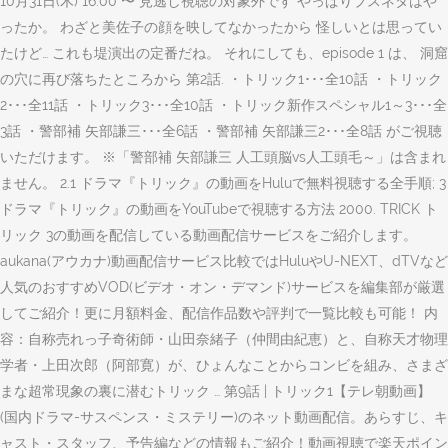
10月31日(木) 16:00 〜 見逃し視聴の対象外です やっぱりブスネタはや
ったか。 わざと美佐子の顔を映してなかったから 怪しいとは思ってい
たけど… これも堤演出の定番だね。 それにしても、episode 1 は、 洞窟
の穴に再び落ちたところから 第2話. ・トリック1･･･全10話 ・トリック
2･･･全11話 ・トリック3･･･全10話 ・トリック新作スペシャル1～3･･･全
3話 ・警部補 矢部謙三･･･全6話 ・警部補 矢部謙三2･･･全8話 がご視聴
いただけます。 ※「警部補 矢部謙三 人工頭脳vs人工頭毛～」は含まれ
ません。 2.1 ドラマ『トリック』の動画をHuluで無料視聴する全手順; 3
ドラマ『トリック』の動画をYouTubeで視聴する方法 2000. TRICK ト
リック 3の動画を配信している動画配信サービスをご紹介します。
aukana(アウカナ)動画配信サービス比較ではHuluやU-NEXT、dTVなど
人気のおすすめVOD(ビデオ・オン・デマンド)サービスを編集部が厳選
してご紹介！更に月額料金、配信作品数や評判で一覧比較も可能！ 内
容：自称売れっ子奇術師・山田奈緒子（仲間由紀恵）と、自称天才物理
学者・上田次郎（阿部寛）が、ひょんなことからコンビを組み、さまざ
まな超常現象の裏に潜むトリック … 第9話 | トリック1【テレ朝動画】
(国内ドラマ-サスペンス・ミステリー)のネット動画配信。あらすじ、キ
ャスト・スタッフ、予告編などの情報もご紹介！動画視聴で楽天ポイン