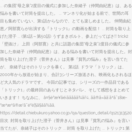
... の集団“母之泉”2度目の儀式に参加した奈緒子（仲間由紀恵）は、ある
悩みを書いて封筒を提出した。 ... マンネリ化が始まる前で、世間の耳
目も集めていない、第1話からなので、とても楽しめました。 仲間由紀
恵／阿部寛らが出演する『トリック1』の動画を配信！ ... 封筒を取り上
げた澄子 ... (第1話～第50話) うずまきボルト、参上だってばさ!! trick2
「壁抜け」 上田（阿部寛）と共に話題の集団“母之泉”2度目の儀式に参
加した奈緒子（仲間由紀恵）は、ある悩みを書いて封筒を提出した。封
筒を取り上げた澄子（菅井きん）は見事『貧乳の悩み』を言い当てた
が、 奈緒子はそのトリックを暴く。 第2話. ドラマ「トリック」は、
2000年から放送が始まり、合計3シリーズ放送され、映画化もされるほ
ど大人気のドラマです。 今回の記事では、シリーズの一作品目である
「トリック1」の最終回のあらすじとネタバレ、そして感想をまとめて
いきます！ ちなみに、 å¤§è³æ¥ãé¡ããããã¾ãï¼, ãã®ã«ãã´ãªã¯18æ­
³æªæºã®æ¹ã¯é²è¦§ã§ãã¾ãã,
https://detail.chiebukuro.yahoo.co.jp/qa/question_detail/q121313520
目次. 封筒を取り上げた澄子（菅井きん）は見事『貧乳の悩み』を言い
当てたが、奈緒子はそのトリック ... 封筒 を取り上げた ... トリック1 第