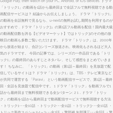
Google Play, then watch on your PC, Android, or iOS devices. ドラマ
「トリック1」の動画を1話から最終回まで全話フルで無料視聴できる動
画配信サービスは？ 結論からお伝えしましょう。 ドラマ「トリック1」
の動画を全話無料で見るなら、u-nextの無料お試し期間を利用するのが
おすすめで … ドラマ『トリック3』の第1話フル動画を配信！国内最大級
の動画配信数を誇る【ビデオマーケット】ではトリック3のその他の放
映日の動画も多数ご覧いただけます。 ドラマ「トリック」は、2000年
から放送が始まり、合計3シリーズ放送され、映画化もされるほど大人
気のドラマです。 今回の記事では、シリーズの一作品目である「トリ
ック1」の最終回のあらすじとネタバレ、そして感想をまとめていきま
す！ ちなみに、 「トリック1」の動画（第1話～最終回）を見放題で配
信しているサイトは？ ドラマ「トリック1」は、TBS・テレビ東京など
が共同で運営する 「Paravi」 という動画配信サービスで、第1話～最終
回・全話を見放題で配信中です。 1 ドラマ「トリック」を動画フルで1
話から最終回まで無料視聴できる全3パターン; 2 1．ドラマ「トリッ
ク」の動画を1話から最終回まで動画配信サービスで無料視聴する方法.
・トリック1･･･全10話 ・トリック2･･･全11話 ・トリック3･･･全10話 ・
トリック新作スペシャル1～3･･･全3話 ・警部補 矢部謙三･･･全6話 ・警