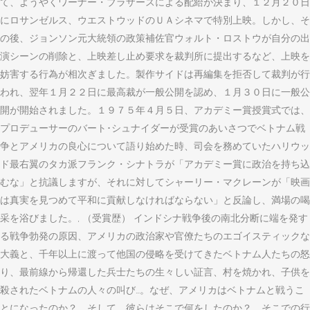
て、ようやくワーナー・ブラザースによる配給が決まり、１２月２０日
にロサンゼルス、ウエストウッドのＵＡシネマで特別上映。しかし、そ
の後、ジョンソン元大統領の政策補佐官ウォルト・ロストウが自分の出
演シーンの削除と、上映差し止め要求を裁判所に提出するなど、上映を
妨害する行為が相次ぎました。製作サイドは再編集を拒否して裁判が行
われ、翌年１月２２日に最高裁が一般公開を認め、１月３０日に一般公
開が開始されました。１９７５年４月５日、アカデミー賞授賞式では、
プロデューサーのバート･シュナイダーが受賞のあいさつでベトナム戦
争とアメリカの良心について語り始めた時、司会を務めていたハリウッ
ド最右翼のタカ派フランク・シナトラが「アカデミー賞に政治を持ち込
むな」と抗議しますが、それに対してシャーリー・マクレーンが「映画
は真実を見つめて平和に貢献しなければならない」と反論し、満場の喝
采を浴びました。, （受賞歴） インドシナ戦争後の南北分断に端を発す
る戦争勃発の原因、アメリカの政治家や官僚たちのエゴイスティックな
大義と、千年以上に渡って他国の侵略を受けてきたベトナム人たちの怒
り、最前線から帰還した兵士たちの生々しい証言、村を焼かれ、子供を
殺されたベトナムの人々の叫び…。なぜ、アメリカはベトナムと戦うこ
とになったのか？ そして、彼らはそこで何をしたのか？ そこでの行