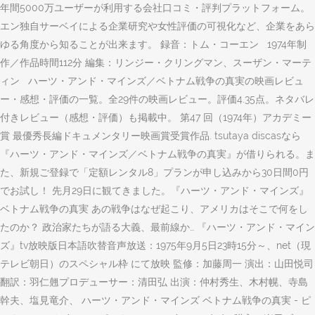
年間5000万ユーザーが利用する会社口コミ・評判プラットフォーム。
エン独自サーベイによる企業研究や女性評価の可視化など、企業をあら
ゆる角度から知ることが出来ます。 録音：トム・コーエン 1974年制
作／作品時間112分 編集：リンジー・クリングマン、スーザン・マーテ
ィン ハーツ・アンド・マインズ／ベトナム戦争の真実の映画レビュ
ー・感想・評価の一覧。全29件の映画レビュー。評価4.35点。ネタバレ
付きレビュー（感想・評価）も掲載中。 第47 回（1974年）アカデミー
賞 最優秀長編ドキュメンタリー映画賞受賞作品. tsutaya discasなら
『ハーツ・アンド・マインズ／ベトナム戦争の真実』が借りられる。ま
た、新規ご登録で「定額レンタル8」プランが申し込みから30日間0円
でお試し！ 先月29日に観てきました。『ハーツ・アンド・マインズ』
ベトナム戦争の真実 あの戦争はなぜ起こり、アメリカはそこで何をし
たのか？ 政治家たちが語る大義、最前線か… 『ハーツ・アンド・マイン
ズ』tv放映版日本語吹替音声放送：1975年9月5日23時15分～、net（現
テレビ朝日）のスペシャル枠 にて放映 監修：加藤周一 演出：山田悦司
翻訳：羽仁翹プロデューサー：清田弘 出演：仲村秀生、木村幌、寺島
幹夫、塩見竜介、 ハーツ・アンド・マインズ ベトナム戦争の真実 - ピ