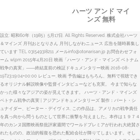
ハーツ アンド マイ
ンズ 無料
設立: 昭和60年（1985）5月17日. All Rights Reserved. 株式会社ハーツ
＆マインズ 月刊おとなりさん 月刊しながわニュース 広告を随時募集し
ています TEL 03(5493)8211 メールinfo@otonarisan.jp お問合わせフォ
ーム wlpm 2015年4月20日 映画「ハーツ・アンド・マインズ ベトナム
戦争の真実」――終結直前の検証ドキュメンタリー映画 2016-08-
19T23:19:04+00:00 レビュー, 映画 予告編はもちろん、無料で視聴でき
るオリジナル解説映像や監督インタビューなども充実。 今まで知らな
かった様々なアジアの姿が見えてきます。 ハーツ・アンド・マインズ
ベトナム戦争の真実 | アジアンドキュメンタリーズ 製作：バート・シ
ュナイダー、ピーター・デイヴィス, この作品は、アメリカの戦争責任
を真っ向から問うものとして世界に衝撃を与えました。本作は１９７４
年のカンヌ国際映画祭批評家週間でワールドプレミアが行われ大絶賛さ
れたものの、政治的報復を恐れた配給会社が降りてしまいます。そし