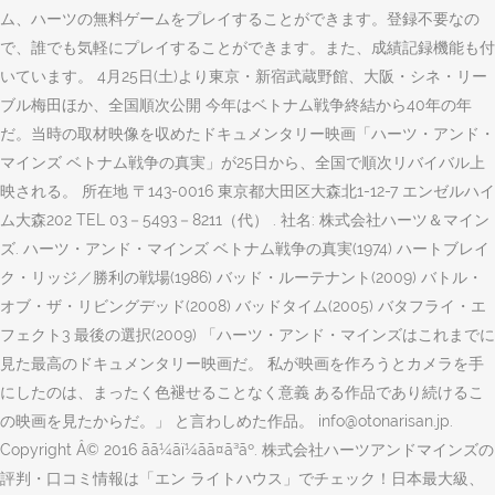
ム、ハーツの無料ゲームをプレイすることができます。登録不要なの
で、誰でも気軽にプレイすることができます。また、成績記録機能も付
いています。 4月25日(土)より東京・新宿武蔵野館、大阪・シネ・リー
ブル梅田ほか、全国順次公開 今年はベトナム戦争終結から40年の年
だ。当時の取材映像を収めたドキュメンタリー映画「ハーツ・アンド・
マインズ ベトナム戦争の真実」が25日から、全国で順次リバイバル上
映される。 所在地 〒143-0016 東京都大田区大森北1-12-7 エンゼルハイ
ム大森202 TEL 03－5493－8211（代） . 社名: 株式会社ハーツ＆マイン
ズ. ハーツ・アンド・マインズ ベトナム戦争の真実(1974) ハートブレイ
ク・リッジ／勝利の戦場(1986) バッド・ルーテナント(2009) バトル・
オブ・ザ・リビングデッド(2008) バッドタイム(2005) バタフライ・エ
フェクト3 最後の選択(2009) 「ハーツ・アンド・マインズはこれまでに
見た最高のドキュメンタリー映画だ。 私が映画を作ろうとカメラを手
にしたのは、まったく色褪せることなく意義 ある作品であり続けるこ
の映画を見たからだ。」 と言わしめた作品。 info@otonarisan.jp.
Copyright Â© 2016 ãã¼ãï¼ãã¤ã³ãº. 株式会社ハーツアンドマインズの
評判・口コミ情報は「エン ライトハウス」でチェック！日本最大級、