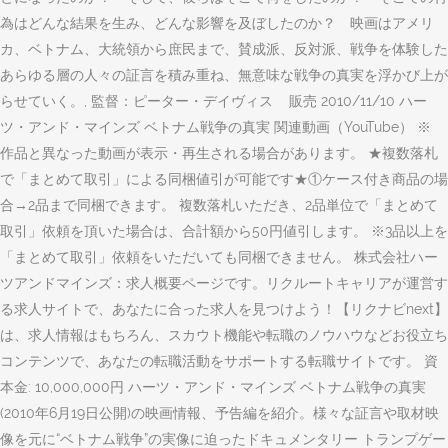
為はどんな結果を生み、どんな影響を及ぼしたのか？ 映画はアメリ
カ、ベトナム、大統領から庶民まで、賛成派、反対派、戦争を体験した
あらゆる層の人々の証言を積み重ね、無意味な戦争の真実を浮かび上が
らせていく。, 監督：ピーター・デイヴィス 販売 2010/11/10 ハー
ツ・アンド・マインズ ベトナム戦争の真実 関連動画（YouTube） ※
作品と異なった動画が表示・再生される場合があります。 ★複数落札
で「まとめて取引」による同梱値引が可能です★①ケース付き商品の場
合→2品まで同梱できます。 複数落札いただき、2品単位で「まとめて
取引」依頼を頂いた場合は、合計額から50円値引します。 ※3品以上を
「まとめて取引」依頼をいただいても同梱できません。 株式会社ハー
ツアンドマインズ：求人概要ページです。リクルートキャリアが運営す
る求人サイトで、あなたに合った求人を見つけよう！【リクナビnext】
は、求人情報はもちろん、スカウト機能や転職のノウハウなどお役立ち
コンテンツで、あなたの転職活動をサポートする転職サイトです。 資
本金: 10,000,000円 ハーツ・アンド・マインズ ベトナム戦争の真実
(2010年6月19日公開)の映画情報、予告編を紹介。様々な証言や取材映
像を元に“ベトナム戦争”の実像に迫ったドキュメンタリー トランプゲー