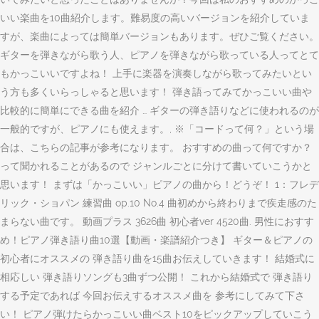
いい楽曲を10曲紹介します。難易度の高いバージョンを紹介していま
すが、楽曲によっては簡単バージョンもあります。ぜひご覧ください。
ギターを弾きながら歌う人、ピアノを弾きながら歌っている人ってとて
もかっこいいですよね！ 上手に楽器を演奏しながら歌ってみたいとい
う方も多くいらっしゃると思います！ 弾き語ってみてかっこいい曲や
比較的に簡単にできる曲を紹介 … ギターの弾き語りなどに使われるのが
一般的ですが、ピアノにも使えます。, ※「コードって何？」という場
合は、こちらの記事が参考になります。 おすすめの曲って何ですか？
って聞かれることがあるので ジャンルごとに分けて書いていこうかと
思います！ まずは「かっこいい」ピアノの曲から！どうぞ！ 1：フレデ
リック・ショパン 練習曲 op.10 No.4 曲初めから終わりまで疾走感のた
まらない曲です。 動画プラス 3626曲 初心者ver 4520曲. 男性におすす
め！ピアノ弾き語り曲10選【動画・楽譜紹介つき】 ギター＆ピアノの
初心者にオススメの 弾き語り曲を15曲お伝えしていきます！ 結婚式に
相応しい 弾き語りソングも3曲ずつ公開！ これから結婚式で 弾き語り
する予定であれば 今回お伝えするオススメ曲を 参考にしてみて下さ
い！ ピアノ弾けたらかっこいい曲ベスト10をピックアップしていこう