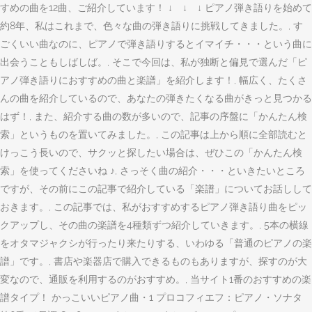
すめの曲を12曲、ご紹介しています！ ↓ ↓ ↓ ピアノ弾き語りを始めて
約8年、私はこれまで、色々な曲の弾き語りに挑戦してきました。, す
ごくいい曲なのに、ピアノで弾き語りするとイマイチ・・・という曲に
出会うこともしばしば。, そこで今回は、私が独断と偏見で選んだ「ピ
アノ弾き語りにおすすめの曲と楽譜」を紹介します！, 幅広く、たくさ
んの曲を紹介しているので、あなたの弾きたくなる曲がきっと見つかる
はず！, また、紹介する曲の数が多いので、記事の序盤に「かんたん検
索」というものを置いてみました。, この記事は上から順に全部読むと
けっこう長いので、サクッと探したい場合は、ぜひこの「かんたん検
索」を使ってくださいね ♪, さっそく曲の紹介・・・といきたいところ
ですが、その前にこの記事で紹介している「楽譜」についてお話しして
おきます。, この記事では、私がおすすめするピアノ弾き語り曲をピッ
クアップし、その曲の楽譜を4種類ずつ紹介していきます。, 5本の横線
をオタマジャクシが行ったり来たりする、いわゆる「普通のピアノの楽
譜」です。, 書店や楽器店で購入できるものもありますが、探すのが大
変なので、通販を利用するのがおすすめ。, 当サイト1番のおすすめの楽
譜タイプ！ かっこいいピアノ曲・1 プロコフィエフ：ピアノ・ソナタ