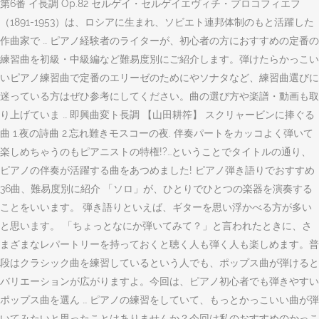
第6番 イ長調 Op.82 セルゲイ・セルゲイエヴィチ・プロコフィエフ
（1891-1953）は、ロシアに生まれ、ソビエト連邦体制のもと活躍した
作曲家で … ピアノ経験者のライターが、初心者の方におすすめの定番の
練習曲を初級・中級編など難易度別にご紹介します。弾けたらかっこい
いピアノ練習曲で定番のエリーゼのためにやソナタなど、練習曲選びに
迷っている方はぜひ参考にしてください。曲の選び方や楽譜・動画も取
り上げていま … 即興曲変ト長調 【山田耕筰】 スクリャービンに捧ぐる
曲 1.夜の詩曲 2.忘れ難きモスコーの夜. 伴奏パートをカッコよく弾いて
楽しめちゃうのもピアニストの特権!?…ということでタイトルの通り、
ピアノの伴奏が活躍する曲をあつめました! ピアノ弾き語りでおすすめ
36曲、難易度別に紹介 「ソロ」が、ひとりでひとつの楽器を演奏する
ことをいいます。 弾き語りといえば、ギターを思い浮かべる方が多い
と思います。 「ちょっとなにか弾いてみて？」と言われたときに、さ
まざまなレパートリーを持っておくと聴く人も弾く人も楽しめます。普
段はクラシック曲を練習しているという人でも、ポップス曲が弾けると
バリエーションが広がりますよ。今回は、ピアノ初心者でも弾きやすい
ポップス曲を選ん … ピアノの練習をしていて、もっとかっこいい曲が弾
いてみたいと思ったことはありませんか？今回は私のおすすめのかっこ