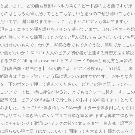
と思います。 どの曲も技術レベルの高くスピード感のある曲ですが弾
くのはもちろん聞くだけでもとても楽しいと思うのでぜひ聴いてもらい
たいです。 是非最後までチェック … たま～にピアノも弾いてますが、
現在はアコギでの弾き語りをメインで演っています。自分がギターを始
めた時ってどんな練習してたかな？と思い返してみるけど、いまいち思
い出せないもんですねwアコギ初心者でもできそうな、簡単でかっこい
い曲がないか？ © 2021 大人のピアノ初心者が上達する練習方法を解説
するブログ All rights reserved. ピアノコードの簡単な覚え方と練習法
【解説画像・動画付き】, 個人的には、ピアノ経験者は「五線譜」、未
経験者は「コード譜」という風に選ぶのがおすすめです。, お好きな方
を、下のボタンで押して選んでください。 ピアノの弾き語りってかっ
こいいですよね。特に男性がやると、とてもセクシーに見えます。この
記事では、ピアノの弾き語りで男性歌手のおすすめの曲を3つまとめて
みました。 かっこいい弾き語りへの第一歩; ギターを弾き倒しながら口
ではリズム！弾き語りのシンプルで簡単な練習法; まずは鼻歌で弾き語
りにチャレンジ！歌詞はハミングの後で; 覚えるまで一曲入魂！譜面台
に頼らない弾き語りはかっこいい！ 間違っても大丈夫！ 憧れの曲をピ