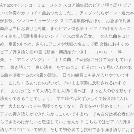
Amazonでシンコーミュージック スコア編集部のピアノ弾き語り ピア
ノの伴奏がカッコイイ曲あつめました。。アマゾンならポイント還元本
が多数。シンコーミュージック スコア編集部作品ほか、お急ぎ便対象
商品は当日お届けも可能。またピアノ弾き語り ピアノの伴奏がカッコ
イイ曲あ … 話題沸騰中のバンド「ゲスの極み乙女。」の人気曲をはじ
め、定番のj-pop、さらにアニメや映画の名曲まで収 女性におすすめ！
ピアノ弾き語り曲10選【動画・楽譜紹介つき】, 「j-pop」・「洋
楽」・「アニメソング」・「ボカロ曲」の4種類に分けて紹介していま
す。, 弾き語りで「良い演奏」をするには、自分にとって思い入れのあ
る曲を演奏するのが1番の近道。, 日々の練習にも身が入りやすいです
し、曲に対するあなたの思いが、そのまま演奏に反映されるはずで
す。, あなたにとって大切な曲を大切に選べば、きっと人の心を動かす
演奏ができることでしょう。, 学生時代は恥ずかしくて軽音部に入れ
ず、大人になってから我慢できなくなり、音楽をやり始めました。. ピ
アノの弾き語りができたらかっこいいですよね！でも自分は初心者だか
らできるわけがないと敬遠していませんか？ こちらではピアノの弾き
語りのコツについて解説、そして初心者でも挑戦できる弾き語りにおす