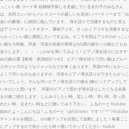
っこいい曲 コード表 結婚相手探しを見越している女の子のみなさん
は、合同コンパからドレスコードの厳しいお見合いパーティーまで「出
会いの劇場」に頻回に臨んでいます。 弾き語りで活躍するものと言え
ばアコースティックギター、通称アコギ。せっかくアコギを演奏するな
らかっこいい曲に挑戦したいですよね。そこで今回はアコギのかっこい
い曲を大特集。邦楽・洋楽の名曲や簡単なtab譜の曲やソロ曲などもお
送りします。 ↓ ↓ ↓ j-popを弾いてみよう！ピアノ弾き語りにおすす
めの曲10選【動画・楽譜紹介つき】. ピアノ弾き語りで渋い曲はブルー
スやジャズのようなジャンルなどが多くあります。邦楽の中にもかっこ
よくて渋いものもありますが、洋楽をピアノ弾き語りができたらかっこ
いいでしょう。そんな渋いピアノ弾き語りの曲を3曲ピックアップして
いきたいと思います。 洋楽のピアノで思わず弾き語りしたくなる名曲
を10曲ご紹介します。しんみりしたい時、悲しい時、辛い時、吹っ切
れたい時、泣きたい時などに聴いてみて下さい。 ふるのーとYoutube
始めたよ～こんにちは！ふるのーと（@fullnote）です！(*^^*)Youtube
チャンネルを開設し、100曲アップを目指して始動しました！毎週ここ
にアップするので良かったら時々覗いてやってください Youtub