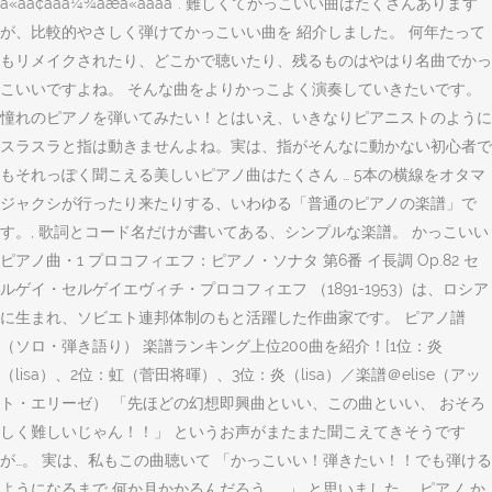
ã«ãã¢ããå¼¾ãæã«ãããã¨. 難しくてかっこいい曲はたくさんあります
が、比較的やさしく弾けてかっこいい曲を 紹介しました。 何年たって
もリメイクされたり、どこかで聴いたり、残るものはやはり名曲でかっ
こいいですよね。 そんな曲をよりかっこよく演奏していきたいです。
憧れのピアノを弾いてみたい！とはいえ、いきなりピアニストのように
スラスラと指は動きませんよね。実は、指がそんなに動かない初心者で
もそれっぽく聞こえる美しいピアノ曲はたくさん … 5本の横線をオタマ
ジャクシが行ったり来たりする、いわゆる「普通のピアノの楽譜」で
す。, 歌詞とコード名だけが書いてある、シンプルな楽譜。 かっこいい
ピアノ曲・1 プロコフィエフ：ピアノ・ソナタ 第6番 イ長調 Op.82 セ
ルゲイ・セルゲイエヴィチ・プロコフィエフ （1891-1953）は、ロシア
に生まれ、ソビエト連邦体制のもと活躍した作曲家です。 ピアノ譜
（ソロ・弾き語り） 楽譜ランキング上位200曲を紹介！[1位：炎
（lisa）、2位：虹（菅田将暉）、3位：炎（lisa）／楽譜＠elise（アッ
ト・エリーゼ） 「先ほどの幻想即興曲といい、この曲といい、 おそろ
しく難しいじゃん！！」 というお声がまたまた聞こえてきそうです
が…。 実は、私もこの曲聴いて 「かっこいい！弾きたい！！でも弾ける
ようになるまで 何か月かかるんだろう…。」 と思いました。 ピアノ か