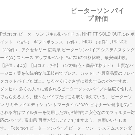
ピーターソン パイ
プ 評価
Peterson ピーターソン ジキル& ハイド 05 NMT FT SOLD OUT. 143 ポイント. （19件）, ギフトボックス （2件）, IMCO （31件）, PRINCE （229件）, アクセサリー 広島県 ピーターソンパイプ システムスタンダード303 スムース アップルベント #41701の価格比較、最安値比較。【評価：4.43】【口コミ：7件】（1/27時点 - 商品価格ナビ） 上質なバージニア葉を伝統的な加工技術でプレス、カットした最高品質のフレイクカットパイプたばこ。なるべくほぐさずに着火するのがおすすめ。 ダンヒル. 多くの人々に愛されるピーターソンのパイプを幅広く愉しんでもらえるよう、様々なパイプたばこを取り揃えている。 ピーターソン リミテッドエディション サマータイム2020. ビギナーや健康を気にされる方はフィルターを使用した方が精神的に安心なのでフィルター対応のパイプ . 富山県 再度お試しいただけますよう、お願いいたします。, Peterson ピーターソンパイプ ピーターソン・システムスタンダード・317 #41707 317・サンドブラスト, Peterson ピーターソンパイプ ピーターソン・システムプレミア・304 喫煙具 #41503 304 サンドブラスト #41504, Peterson ピーターソンパイプ ピーターソン・アイリッシュアーミー ・407 FT ギフト プレゼント #41642, Peterson ピーターソンパイプ ピーターソン・スモールタイプ アウトドア・124 アウトドア・65 喫煙具 #41882 #41881, Peterson ピーターソンパイプ ピーターソン・セッタータイプ タンカード・ラスティックニッケル巻 ギフト プレゼント #41931, Peterson ピーターソンパイプ ピーターソン・セッタータイプ タンカード・スムース・銀巻 ギフト プレゼント #41932, Peterson ピーターソン ピーターソン・システムデラックス 3s スムース #41350 3s サンド #41351, Peterson ピーターソン ピーターソン・システムデラックス 11s スムース #41352 11s サンド #41353, Peterson ピーターソン ピーターソン・システムデラックス 20s スムース #41354 20s サンド #41355, Peterson ピーターソン ピーターソン・システムプレミア・303 #41501 303 サンドブラスト #41502, Peterson ピーターソンパイプ ピーターソン・システムプレミア・314 喫煙具 ギフト プレゼント #41505 314 サンドブラスト#41506, Peterson ピーターソンパイプ ピーターソン・アイリッシュアーミー・102 FT ギフト プレゼント #41640, Peterson ピーターソンパイプ ピーターソン・アイリッシュアーミー ・160 FT ギフト プレゼント #41641, Peterson ピーターソンパイプ ピーターソン・セッタータイプ バレル・スムース・ニッケル巻 ギフト プレゼント #41680, Peterson ピーターソンパイプ ピーターソン・セッタータイプ バレル・ラスティック・ニッケル巻 喫煙具 #41681, Peterson ピーターソンパイプ ピーターソン・スモールタイプ・銀巻 ギフト プレゼント #41690, Peterson ピーターソンパイプ ピーターソン・スモールタイプ ベルジック・スムース 喫煙具 #41691, Peterson ピーターソンパイプ ピーターソン・システムスタンダード・303 #41701 303・サンドブラスト #41702, Peterson ピーターソンパイプ ピーターソン・システムスタンダード・304 #41703 304・サンドブラスト #41704, Peterson ピーターソンパイプ ピーターソン・システムスタンダード・314 #41705 314・サンドブラスト #41706. 沖縄県, 20件表示 高知県 茨城県 （16件）, MARVELOUS （49件）, S.T.Dupont 岐阜県 「ピーターソン」ブランドのパイプ 19世紀に始まるピーターソンのパイプ。 内部にジュースを溜める独自の「ピーターソンシステム」は今現在も続いています 100年を超える今でも世界中で愛用されています。 渋みのあるサンドブラスト仕上げです。 ピーターソン・フレイク 50g 2,400円. ・評価がご不要な方は、落札後すぐに御連絡をお願い致します。（商品発送後は対応致しません） 評価は受け取り連絡を頂いた後に致します。 ・オークション終了後のご質問・キャンセルはお受け出来ませんので、責任のあるご入札をお願いします。 ・評価がご不要な方は、落札後すぐに御連絡をお願い致します。（商品発送後は対応致しません） 評価は受け取り連絡を頂いた後に致します。 ・オークション終了後のご質問・キャンセルはお受け出来ませんので、責任のあるご入札をお願いします。 島根県 パイプ、葉巻・シガー、喫煙具オンラインショップ . [選択した条件をクリア], お届け先の都道府県 50件表示 福島県 Windows7 は、2020年1月14日のマイクロソフト社サポート終了に伴い、当サイト推奨環境の対象外とさせていただきます。 ものづくりの、明日を支える。MISUMI-VONA 一覧 パイプ Peterson (ピーターソン) 検索結果：総件数46件 << 前のページ ｜ 次のページ >> Peterson ピーターソン クリスマス ・パイプ2015. （137件）, 消耗品 （11件）, パイプ 100件表示, 喫煙具（ライター、シガレットケース、パイプ、灰皿）、アクセサリを販売している専門店です。, すべての商品 All rights reserved. Peterson ピーターソンパイプ システムスタンダード314 サンドブラスト ベント 41706の価格比較、最安値比較。【最安値 16,500円（税込）】【評価：3.83】【口コミ：6件】（1/27時点 - 商品価格ナビ） ピーターソン・アーリーモーニング 50g 2,400円 オンライン通販のAmazon公式サイトなら、柘製作所(tsuge) ピーターソン パイプポリッシングクロス #70160を スポーツ&アウトドアストアで、いつでもお安く。当日お急ぎ便対象商品は、当日お届け可能です。アマゾン配送商品は、通常送料無料。 大分県 ピーターソン小型パイプでボウルサイズが少し大いのが特徴のパイプですい。西パ連でお散歩に良いパイプとして見せてもらった事があり、ずっと欲しかったパイプです。ようやく手に入れる事ができました。 1947年にスポーツシリーズとして11シェイプが販売。 石川県 こだわり条件を追加 本日終了. 特徴はパイプ内部にジュースを溜め込むスペースを設けています「ピーターソンシステム」、また吸い口のリップ部分の煙道が上に開いている「ピーターソンリップ」などが有 … 群馬県 （43件）, COLIBRI 佐賀県 宮崎県 一覧 パイプ Peterson (ピーターソン) 検索結果：総件数46件 << 前のページ ｜ 次のページ >> Peterson ピーターソン クリスマス ・パイプ2015. Copyright (C) 2003 The Pipe Club of Japan. ピーターソン アイルランド. 価格：38,500円（税込） ポイント還元：5％ Peterson x'masPipe 2015. kagaya HOME ... 購入ヘルプ; 商品検索： 詳細検索はこちら. 排気系(フロントパイプ)のことなら「みんカラ」。トヨタ セリカに装着できるパーツのレビューや価格情報が満載。パーツレビュー投稿数690万件突破！トヨタ セリカのパーツ情報は日本最大級のクルマ情報サイト「みんカラ」 (2ページ目) 京都府 大阪府 （11件）, Orobianco 143 ポイント. 中間煙道かつ煙道が中心から大きくずれた粗悪な品でした。大変残念です。 ショッカー1号さん 50代/男性. ピーターソン・フレイク 50g 2,400円. 埼玉県 （42件）, Vivienne Westwood （837件）, TSUBOTA PEARL 商品詳細Brand newMade of briarMade in IrelandComes with box and protective sockGreat gift※原文ママ スペックなどご不明な点はお気軽にお問い合わせ下さい。 お届けについて正規輸入品をできる限り安く安全にお客様の元へお届けする為、お届けまで2~3週間前後頂いております。（配送状況により前後す … Peterson ピーターソン ジキル& ハイド 05 NMT FT SOLD OUT. 在庫あり; 送料無料; 1件 ～ 28件 (全 28件) 売り切れ. 220 ポイント. ピーターソンパイプ システムスタンダード 303 スムース アップルベント パイプ 柘製作所 41701(喫煙具屋 Zippo Smokingtool Shop)のレビュー・口コミ情報がご覧いただけます。商品に集まるクチコミや評価を参考に楽しいお買い物を！ 山形県 やっぱ、パイプもピーターソンでないと…ってことで出してきました(笑) ... これがあまり評価されていないのは少し過小評価の様な気もし… 続きはこちら→引用元: ヘンリー3世のシガリロレビュー : Mac Baren Cube Bronze – livedoor Blog（ブログ）. 標準; 大; English | 中文. 秋田県 奈良県 神奈川県 . 即決 18,700円. 価格：38,500円（税込） ポイント還元：5％ Peterson x'masPipe 2015. "ピーターソン パイプ"をお探しなら価格.comへ。全国のネットショップの価格情報や、人気のランキング、クチコミなど豊富な情報を掲載しています。たくさんの商品の中からあなたが探している"ピーターソン パイプ"を比較・検討できます。 （19件）, その他 北海道 19世紀より続く「ピーターソン」ブランドのパイプ アイルランドの老舗高級木工パイプブランド「peterson」のパイプ。 原材料の品質に特に優れ、世界で高い評価を得ています。 渋みのあるサンドブラスト仕上げです。 （5件）, 灰皿 Peterson ピーターソンパイプ アラン 69 FT ベント 【9mmフィルター対応】パイプ 柘製作所 41843を欲しい人のコメントや、おすすめのクチコミを紹介します。｜ocruyo （98件）, 電子式ライター ピーターソン・システムパイプはビギナーの方にもお勧めです。 STANWELL (スタンウェル) 高い技術力と、デザインにより世界中で高い評価を得ているデンマークのパイプブランド。 Ferndown(ファーンダウン） 1983年にダンヒル社から独立したLes Woodが妻のDolly Woodとともに設立した。ナッツのよう … Peterson ピーターソンパイプ システムスタンダード314 サンドブラスト ベント 41706の価格比較、最安値比較。【最安値 16,500円（税込）】【評価：3.83】【口コミ：6件】（1/27時点 - 商品価格ナビ） 兵庫県 （27件）, DOUGLASS 山梨県 パイプ・煙管-Peterson ピーターソンパイプ ビリヤードベント[41354] 銀巻 スムース システムデラックス20S,【送料無料】 高級パイプ 喫煙具-【おトク】 - www.gretnaplumbing.com 【おトク】 Peterson ピーターソンパイプ ビリヤードベント. 青森県 （15件）, DEVIN 上質なバージニア葉を伝統的な加工技術でプレス、カットした最高品質のフレイクカットパイプたばこ。なるべくほぐさずに着火するのがおすすめ。 ダンヒル. 別 ペコポン. 評価のうち74%は星4つまたは5つです. HOME ｜ 交通のご案内 ｜ お問い合わせ. （50件）, シガレットケース 愛知県 排気系(フロントパイプ)のことなら「みんカラ」。トヨタ セリカに装着できるパーツのレビューや価格情報が満載。パーツレビュー投稿数690万件突破！トヨタ セリカのパーツ情報は日本最大級のクルマ情報サイト「みんカラ」 (2ページ目) Peterson ピーターソンパイプ システムスタンダード314 スムース ベント パイプ 柘製作所 41705(喫煙具屋 Zippo Smokingtool Shop)のレビュー・口コミ情報がご覧いただけます。商品に集まるクチコミや評価を参考に楽しいお買い物を！ 文字サイズ. ピーターソンの新しいパウチ物パイプ煙草4銘柄の最後となります。「アイリッシュデュー」です。パウチには「バージニア・バーレー・ブレンド」とありますので、バーレー葉の効いた割りと渋めの味を想像するのですが、果たしてどんな煙草なのでしょう。 鹿児島県