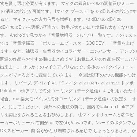
物を賢く選ぶ必要が有ります。 マイクの録音レベルの調整及びミュー
ト(消音)の設定が可能です。 [マイク ブースト] を+0 dB 以外の設定にす
ると、マイクからの入力信号を増幅します。+0 dB/+10 dB/+20
dB/+30 dB から選択が可能で、数字が大きいほど増幅も大きくなりま
す。 Androidで見つかる「音量増幅器」のアプリ一覧です。このリスト
では「音量増幅器」「ボリュームブースターGOODEV」「音量を上げ
ます」など、補聴器・集音器やイコライザー・エンハンサー、アンプの
関連の作品をおすすめ順にまとめておりお気に入りの作品を探すことが
出来ます。 せっかくのマイクアプリなので，多少のマイクパフォーマ
ンスができるように変更していきます． 今回は以下の2つの機能をつけ
ます． リバーブ; ディレイ #1. PCマイク 2020.04.17 2020.11.11 トンボ.
Rakuten Linkアプリで海外ローミング（データ通信）をご利用いただく
場合、my 楽天モバイルの海外ローミング（データ通信）の設定を「オ
ン」にしてください。 海外への渡航の前に、国内でRakuten Linkアプ
リを認証をされることをお勧めします。 ①マイクボリュームと②スピ
ーカーボリューム 右側がup で左側がdownです。(ハードのボタンでも
OK,スピーカー) 図 音がかなり増幅される感じで ちょっとうるさめ、か