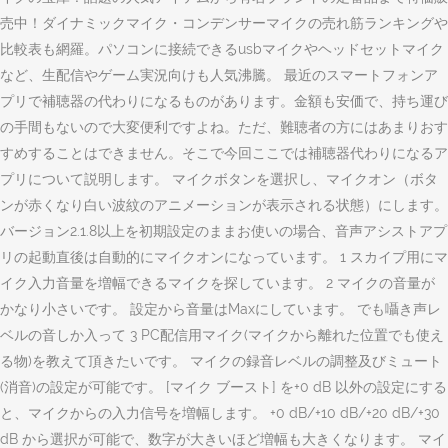
売中！ダイナミックマイク・コンデンサーマイクの売れ筋ランキングや
比較表も網羅。パソコンに接続できるusbマイクやヘッドセットマイク
など、生配信やゲーム実況向けも人気沸騰。 最近のスマートフォンア
プリで補聴器の代わりになるものがあります。金額も安価で、持ち運び
の手間もないので大変便利ですよね。ただ、難聴者の方にはあまりおす
すめすることはできません。そこで今回ここでは補聴器代わりになるア
プリについて説明します。 マイクボタンを選択し、マイクオン（ボタ
ンが赤くなり白い波紋のアニメーションが表示される状態）にします。
バージョン2.1.8以上を初期設定のままお使いの場合、音声アシストアプ
リの起動直後は自動的にマイクオンになっています。 1 スカイプ用にマ
イク入力音量を増幅できるマイクを探しています。 2 マイクの音量が
かなり小さいです。 設定から音量はMaxにしています。 でも囁き声レ
ベルの音しか入って 3 PC配信用マイク(マイクから離れた位置でも使え
る物)を教えて頂きたいです。 マイクの録音レベルの調整及びミュート
(消音)の設定が可能です。 [マイク ブースト] を+0 dB 以外の設定にする
と、マイクからの入力信号を増幅します。 +0 dB/+10 dB/+20 dB/+30
dB から選択が可能で、数字が大きいほど増幅も大きくなります。 マイ