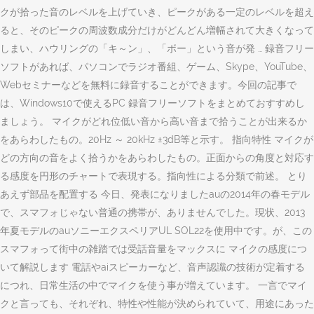
クが拾った音のレベルを上げていき、ピークがある一定のレベルを超え
ると、そのピークの周波数成分だけがどんどん増幅されて大きくなって
しまい、ハウリングの「キ～ン」、「ボー」という音が発 … 録音フリー
ソフトがあれば、パソコンでラジオ番組、ゲーム、Skype、YouTube、
Webセミナーなどを無料に録音することができます。今回の記事で
は、Windows10で使えるPC 録音フリーソフトをまとめておすすめし
ましょう。 マイクがどれ位低い音から高い音まで拾うことが出来るか
をあらわしたもの。20Hz ～ 20kHz ±3dB等と示す。 指向特性 マイクが
どの方向の音をよく拾うかをあらわしたもの。正面からの角度と対応す
る感度を円形のチャートで表現する。指向性による分類で前述。 とり
あえず部品を配置する 今日、発表になりましたauの2014年の春モデル
で、スマフォじゃない普通の携帯が、ありませんでした。現状、2013
年夏モデルのauソニーエクスペリアUL SOL22を使用中です。が、この
スマフォって街中の雑踏では受話音量をマックスに マイクの感度につ
いて解説します 電話やaiスピーカーなど、音声認識の技術が定着する
につれ、日常生活の中でマイクを使う事が増えています。 一言でマイ
クと言っても、それぞれ、特性や性能が決められていて、用途にあった