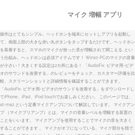
マイク 増幅 アプリ
操作はとてもシンプル。ヘッドホンを端末にセットしアプリを起動し
て、画面上部の大きな赤い丸ボタンをタップするだけです。ヘッドホン
を装着すると、スマホのマイクが拾った音が増幅されて聞こえる…とい
う仕組み。ヘッドホンは必須アイテムです！ Win10-PCのマイクの音量
が小さい！大きくする設定は2カ所にある！ ‎「AudioFix: ビデオ用-ビデ
オのサウンドを改善する」のレビューをチェック、カスタマー評価を比
較、スクリーンショットと詳細情報を確認することができます。
「AudioFix: ビデオ用-ビデオのサウンドを改善する」をダウンロードし
てiPhone、iPad、iPod touchでお楽しみください。 このページでは、
at-ma2 という定番マイクアンプについて解説しています。 マイクアン
プ （マイクプリアンプ）とは、マイクの音量レベルを増幅する装置の
ことをいいます。 マイクアンプを使用することでマイクの音を大きく
することができます 。 マイクがオフになっている、マイク部分を指で