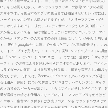
覆っている場合があります。 詳しくは「音声アシストが声を認識しな
い」をご確認ください。 キャッシュやクッキーの削除 マイクの確認.
スマホ本体から集音するアプリ型集音器では物足りないという方には、
ハード（イヤホン等）の購入が必要ですが、「オリーブスマートイヤ
ー」がおすすめです。 また、コンデンサーマイクからの入力部にノイ
ズが乗るとノイズも一緒に増幅してしまいますので コンデンサーマイ
クからオペアンプへの入力までの経路は最短にしたほうが良いと思いま
す。 後からgoogle先生に聞いて作成したアンプの電源部分です。 これ
でマイクアプリは完成です！ エフェクト実装. ※マイクブーストの調整
は 「 0 db ～ +30 db （ 10 db 単位 ） 」 です 注） 過度な 「 マイクブ
ースト 」 の調整により音割れを引き起こす場合があります。 マイク用
スライダーとの併用により微調整を繰り返し、最適な音声入力の環境を
設定します。 それでは、Zoomのアプリでマイクの ハウリングが起こ
る仕組み（原因） について解説していきます。ハウリングは、マイク
の入力音をスピーカーが出力し、さらにマイクがそれを拾うことで、音
量が増幅され続ける仕組みになっています。 スマホアプリを使うけど
イヤホン（集音マイク付き）は別売りパターンも. サウンドハウスはマ
イクの宝庫！話題の人気アイテムから有名ブランドの定番品まで特価販