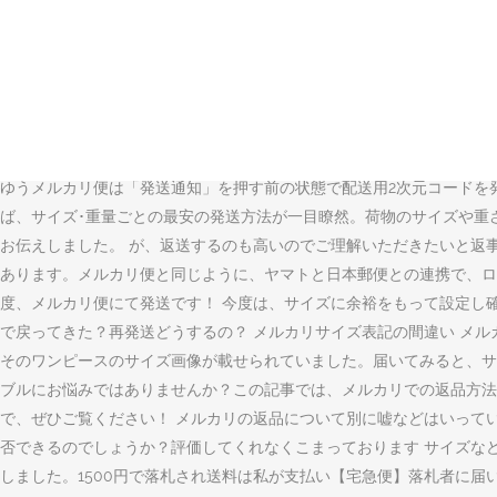
みなさん、こんにちは！ メルカリ使われていますか？ メルカリにて
か？ そこで今回はメルカリで買った商品を返品する際のやり方、送料
者が誤発送した場合』があります。今回は、それぞれの返送の送料負担
どで商品の返品と再発送をする時。 サイズを間違ったよ。 同じ商品
サイズが全く違うので返品をお願いします。」と書かれていて、 オー
「送りましたので、---に返金してください。 サイズミスの場合の民
ゆうメルカリ便は「発送通知」を押す前の状態で配送用2次元コードを
ば、サイズ･重量ごとの最安の発送方法が一目瞭然。荷物のサイズや重
お伝えしました。 が、返送するのも高いのでご理解いただきたいと返事
あります。メルカリ便と同じように、ヤマトと日本郵便との連携で、ロ
度、メルカリ便にて発送です！ 今度は、サイズに余裕をもって設定し確
で戻ってきた？再発送どうするの？ メルカリサイズ表記の間違い メ
そのワンピースのサイズ画像が載せられていました。届いてみると、サイ
ブルにお悩みではありませんか？この記事では、メルカリでの返品方法
で、ぜひご覧ください！ メルカリの返品について別に嘘などはいって
否できるのでしょうか？評価してくれなくこまっております サイズな
しました。1500円で落札され送料は私が支払い【宅急便】落札者に