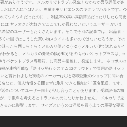
要がありそうです。 メルカリでトラブル発生！なかなか受取評価がさ
… おはこんにちばんわ。副業ホモサピエンスのキグラヤハルトです。今
ウキウキだったのに....。利益率の高い高額商品だったりしたら尚更
オクには ヤフオクが大好きでここでしか買わないというユーザー がいま
名希望のユーザーもたくさんいます。そこで今回の記事では、出品者・
 多くの国ではこうした買い物スタイルも多いのではないだろうか。その
迷ったら両 … らくらくメルカリ便とゆうゆうメルカリ便で送れるサイ
がわかると、メルカリの発送の幅が広がるの ゆうパケットプラスは、e
「ゆうパケットプラス専用箱」に商品を梱包し、発送します。 ネコポスの
報が連携可能な「送り状発行システムb2クラウド」で専用の送り状ラ
ないと言われました実物のメーカーは①と②表記服のショップに問い合
や氏名など、個人情報を公開せずに取引できる機能が「匿名配送」です。
で返金についてユーザー同士が話し合うことがあります。受取評価の前
が、手数料を考えるとトラブルの元になりかねません。 メルカリで返
きるかに影響します。 サイズというのは洋服を買う上での重要な要素