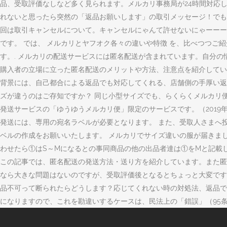
品、受取評価なしなど多く見られます。メルカリ事務局が24時間対応
れないと思ったら突然の「返品お願いします」の取引メッセージ！でも
回は取引キャンセルについて。キャンセルにゃんて許せないにゃーーー！
です。 では、 メルカリとヤフオク各々の違いや特徴 を、比べつつご紹
す。. メルカリの配送サービスには匿名配送が含まれています。自分
購入者の立場に立った匿名配送のメリットや方法、注意点を紹介してい
背景には、自己都合による返品でも対応してくれる、店舗側の手厚い返
ズが違うのはご存知ですか？ 同じ小型サイズでも、らくらくメルカリ
発送サービスの「ゆうゆうメルカリ便」限定のサービスです。（2019
発送には、専用の宛名ラベルが必要となります。 また、受取人さまへ
ベルの作成をお願いいたします。 メルカリでサイズ違いの服が届きま
わせたら①はS～Mになるとの事同商品の他の出品者達は①をMと記載
この記事では、匿名配送の発送方法・送り方を紹介しています。また匿
なら大きな問題はないのですが、受取評価後となるとちょっと大変です
品不可って断られたらどうします？応じてくれない時の対処法、返品で
になりますので、これを勘違いするケースは、民法上の「錯誤」（95