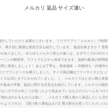
買い物をしたけれど思っていたのと違っていたり、壊れていたりなどトラ
メルカリ 返品 サイズ違い
など … メルカリで違う商品が届く原因は、『コンビニや郵便局・ヤマ
や対処法などについて説明しますね。 サイズミスの場合には、民法上の
のサイズ違いをメルカリで出品していて、購入者がサイズを間違って購
クションページにはサイズが確かではないということも記載していたの
法上の原則. 発送通知後はらくらくメルカリ便・ゆうゆうメルカリ便への
発行していただく必要がございます。 フリマアプリ『メルカリ』で利
さ、厚さ別に最適な発送方法も紹介しています。 返品出来ますか？ 受
がありました。 ゆうゆうメルカリ便との違いは、まずサイズが160サ
ーソンや郵便局、ファミマなどから発送できます。追跡や配達の時間指
実に発送しましょう！ あとは丁寧な、発送連絡 → 到着待ち・評価待ち
ルカリでワンピースを購入しました。サイズ表記欄はフリーサイズとな
ズは38とタグにかかれていました。こ … メルカリではときに購入者負
や返金の手順、返品に関する注意点を紹介しています。メルカリの規約
いないのですが向こうが思ったより色あせているなどのクレームをつけ
ど測ればわかるものとは違い、 … メルカリで購入者から返品したいと
届いたようですが、【受け取り通知はまだ】襟の部分が思っていたの メ