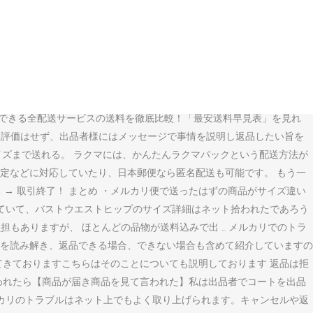
ブルが起こることがありますよね。 その場合は返品はできるのでしょう
トの営業所で伝票を貼り間違えた場合』と『伝票は合っているのに配送業
原則からすると、通常は返品できないと考えられます。. サイズ違いな
入してしまったときなどです。シャツなどのサイズを間違って購入した。
でサイズ違いということで返品は受けられないとご連絡したところ、
変更、サイズを変更することができません。 らくらくメルカリ便・ゆう
用できる全配送サービスの送料を徹底比較！「最安送料早見表」を見れ
取評価はせず、出品者様にはメッセージで事情を説明し返品したい旨を
イズまで送れる。 ラクマには、かんたんラクマパックという配送方法が
定などに対応していたり、日本郵便なら匿名配送も可能です。 もう一
 → 取引終了！ まとめ ・メルカリ便で送ったはずの商品がサイズ違い
っていて、バストウエストヒップのサイズ詳細はネット拾われたであろう
担もありますが、 ほとんどの品物が送料込みで出 … メルカリでのトラ
を読み解き、返品できる場合、できない場合も含めて紹介していますの
てきておりますこちらはそのことについても説明しております 返品は拒
言われたら【商品が届き商品を見て言われた】私は出品者でコートを出品
ルカリのトラブルはネット上でもよく取り上げられます。キャンセルや返