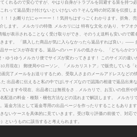
してくれるので安心ですが、やはり自身がトラブルを回避する策を持つ必
これって返品受け付けないといけないの？そんな時の対応策を伝授しま 
！！お断りだにゃーーー！！気持ちはすっごくわかります。折角、売れて
介します。 メルカリの特徴. メルカリには 特有な文化 があり、ヤフ
の情報が表示されることなく受け取りができ、そのうえ送料も安いので匿
きます。 「購入した商品が気に入らなかったら返品すれば良い」――
品サービスが存在する。返品へのハードルの低さから、「どちらか2つで
便・ゆうゆうメルカリ便でサイズが変わってきます！ このサイズの違い
年10月現在） 郵便局やローソン、「メルカリストア」で販売している
投函完了メールをお送りするため、受取人さまのメールアドレスなどの情
した 出品者に伝えると私の中ではLサイズなので認識の相違で返品出来
しています今現在、出品者には無視をさ … メルカリで、お互いの住所
名配送の料金・種類・梱包方法などの流れまで解説します。 メルカリ
。返金方法として返金専用の出品ページを作ったりすることもあります
きないケースを具体的に見ていきます。受け取り評価の前後で、対応で
条）というものに該当すると考えられます。