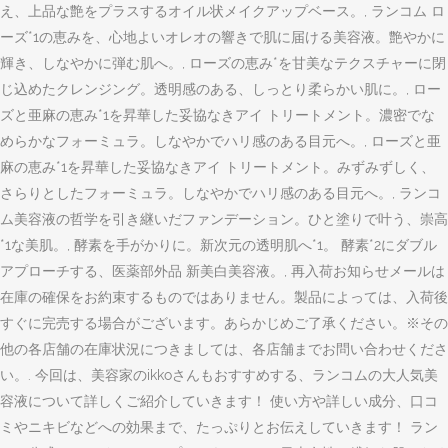
え、上品な艶をプラスするオイル状メイクアップベース。, ランコム ロ
ーズ*1の恵みを、心地よいオレオの響きで肌に届ける美容液。艶やかに
輝き、しなやかに弾む肌へ。, ローズの恵み*を甘美なテクスチャーに閉
じ込めたクレンジング。透明感のある、しっとり柔らかい肌に。, ロー
ズと亜麻の恵み*1を昇華した妥協なきアイ トリートメント。濃密でな
めらかなフォーミュラ。しなやかでハリ感のある目元へ。, ローズと亜
麻の恵み*1を昇華した妥協なきアイ トリートメント。みずみずしく、
さらりとしたフォーミュラ。しなやかでハリ感のある目元へ。, ランコ
ム美容液の哲学を引き継いだファンデーション。ひと塗りで叶う、崇高
*1な美肌。, 酵素を手がかりに。新次元の透明肌へ*1。 酵素*2にダブル
アプローチする、医薬部外品 新美白美容液。, 再入荷お知らせメールは
在庫の確保をお約束するものではありません。製品によっては、入荷後
すぐに完売する場合がございます。あらかじめご了承ください。※その
他の各店舗の在庫状況につきましては、各店舗までお問い合わせくださ
い。. 今回は、美容家のikkoさんもおすすめする、ランコムの大人気美
容液について詳しくご紹介していきます！ 使い方や詳しい成分、口コ
ミやニキビなどへの効果まで、たっぷりとお伝えしていきます！ ラン