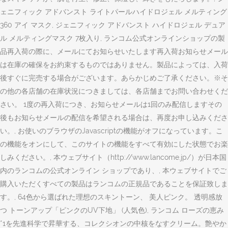
ェニフィック アドバンスト ライトパールハイドロジェル メルティング
360 アイ マスク, ジェニフィック アドバンスト ハイドロジェル デュア
ル メルティングマスク 7枚入り, ランコム公式オンラインショップの製
品再入荷の際に、メールにてお知らせいたします再入荷お知らせメール
は在庫の確保をお約束するものではありません。製品によっては、入荷
後すぐに完売する場合がございます。あらかじめご了承ください。※そ
の他の各店舗の在庫状況につきましては、各店舗までお問い合わせくだ
さい。 1度の再入荷につき、お知らせメールは1回のみ配信しますその
後もお知らせメールの配信を希望される場合は、再度お申し込みくださ
い。, お使いのブラウザのJavascriptの機能がオフになっています。こ
の機能をオンにして、このサイトの機能をすべて有効にした状態でお楽
しみください。, 本ウェブサイト（http://www.lancome.jp/）が日本国
内のランコムの公式オンライン ショップであり、, 本ウェブサイトでご
購入いただくすべての製品はランコムの正規品であることを保証致しま
す。, 64色から選ばれた理想のスキントーン、 美人ピンク。 透明感放
つ トーンアップ「ピンクのUV下地」 (人気色), ランコム ローズの恵み
*1を先進科学で昇華する、コレクシオンの中核をなすクリーム。艶やか