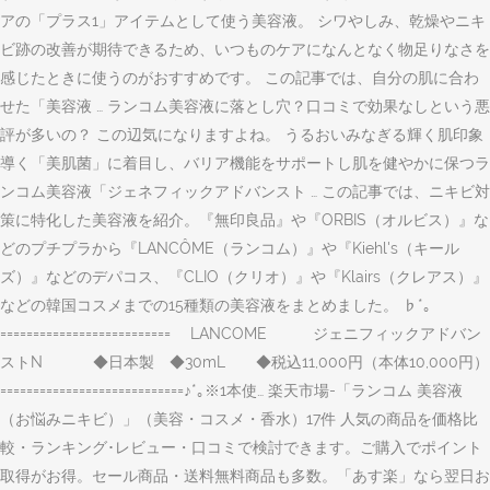
アの「プラス1」アイテムとして使う美容液。 シワやしみ、乾燥やニキ
ビ跡の改善が期待できるため、いつものケアになんとなく物足りなさを
感じたときに使うのがおすすめです。 この記事では、自分の肌に合わ
せた「美容液 … ランコム美容液に落とし穴？口コミで効果なしという悪
評が多いの？ この辺気になりますよね。 うるおいみなぎる輝く肌印象
導く「美肌菌」に着目し、バリア機能をサポートし肌を健やかに保つラ
ンコム美容液「ジェネフィックアドバンスト … この記事では、ニキビ対
策に特化した美容液を紹介。『無印良品』や『ORBIS（オルビス）』な
どのプチプラから『LANCÔME（ランコム）』や『Kiehl's（キール
ズ）』などのデパコス、『CLIO（クリオ）』や『Klairs（クレアス）』
などの韓国コスメまでの15種類の美容液をまとめました。 ♭*｡
========================== LANCOME ジェニフィックアドバン
ストN ◆日本製 ◆30mL ◆税込11,000円（本体10,000円）
============================♪*｡※1本使… 楽天市場-「ランコム 美容液
（お悩みニキビ）」（美容・コスメ・香水）17件 人気の商品を価格比
較・ランキング･レビュー・口コミで検討できます。ご購入でポイント
取得がお得。セール商品・送料無料商品も多数。「あす楽」なら翌日お