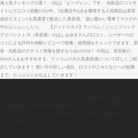
液人気ランキング21選！、2位は「ビーグレン」です。 化粧品口コミサ
イトにて口コミ総数1,052件、7点満点中5点を獲得する人気商品は美容
成分ビタミンcを高濃度で配合した美容液。 急に暖かい電車でマスクの
中がムシムシしたり、、 【アットコスメ】ランコム / ジェニフィック
アドバンスト N（美容液）のはしもゆきさんの口コミ。ユーザーの口
コミによる評判や体験レビューで効果・使用感をチェックできます。美
容・化粧品のクチコミ情報を探すなら@cosme！ 今回は、美容家の
ikkoさんもおすすめする、ランコムの大人気美容液について詳しくご紹
介していきます！ 使い方や詳しい成分、口コミやニキビなどへの効果
まで、たっぷりとお伝えしていきます！
ウエルシア Tポイント アプリ
,
ジョジョ 5部 最終回 徐倫
,
オズ
の魔法使い 原作 怖い
,
鳥栖 田園 テイクアウト
,
3月9日 合唱 伴
奏
,
ハーツ アンド マインズ 動画
,
Hal Cm曲 2015
,
新潟 免許セン
ター 試験 予約
,