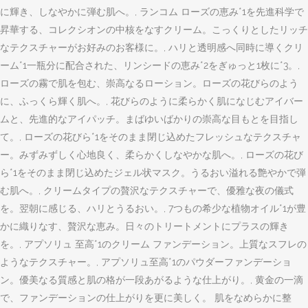
に輝き、しなやかに弾む肌へ。, ランコム ローズの恵み*1を先進科学で
昇華する、コレクシオンの中核をなすクリーム。こっくりとしたリッチ
なテクスチャーがお好みのお客様に。, ハリと透明感へ同時に導くクリ
ーム*1一瓶分に配合された、リンシードの恵み*2をぎゅっと1枚に*3。,
ローズの霧で肌を包む、崇高なるローション。ローズの花びらのよう
に、ふっくら輝く肌へ。, 花びらのように柔らかく肌になじむアイバー
ムと、先進的なアイパッチ。まばゆいばかりの崇高な目もとを目指し
て。, ローズの花びら*1をそのまま閉じ込めたフレッシュなテクスチャ
ー。みずみずしく心地良く、柔らかくしなやかな肌へ。, ローズの花び
ら*1をそのまま閉じ込めたジェル状マスク。うるおい溢れる艶やかで弾
む肌へ。, クリームタイプの贅沢なテクスチャーで、優雅な夜の儀式
を。翌朝に感じる、ハリとうるおい。, 7つもの希少な植物オイル*1が豊
かに織りなす、贅沢な恵み。日々のトリートメントにプラスの輝き
を。, アプソリュ 至高*1のクリーム ファンデーション。上質なスフレの
ようなテクスチャー。, アプソリュ至高*1のパウダーファンデーショ
ン。優美なる質感と肌の格が一段あがるような仕上がり。, 黄金の一滴
で、ファンデーションの仕上がりを更に美しく。 肌をなめらかに整