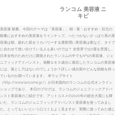
ランコム 美容液 ニ
キビ
美容液 順番。今回のテーマは「美容液」。朝・夜・おすすめ・目元の
順番におすすめの美容液をラインナップ。べたつかないさっぱり系の美
容液は朝、疲れた肌をリカバリーする濃密潤い美容液は夜など、タイプ
に合わせて使い分けている人も多いのでは？ 全世界で150賞を受賞し、
日本女性のためだけに開発されたランコムの中でも№1の美容液、ジェ
ニフィックアドバンスト。発酵エキス成分に着目したランコムの美容液
には、落とし穴はないのでしょうか？詳しい成分面やどんな効能を持っ
ているのか調べていきます。 本ウェブサイト
（http://www.lancome.jp/）が日本国内のランコムの公式オンライン
ショップであり、 本日のブログは、ランコムのジェニフィックアドバ
ンスト美容液のご紹介です。アットコスメの2020年の総合大賞にも輝
いた、ランコムのジェニフィックアドバンスト美容液を使ってみまし
た。とってもいいという口コミもよく見ますが、実際に使ってみた感じ