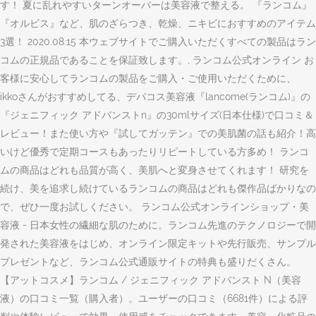
す！ 夏に乱れやすいターンオーバーは美容液で整える。 『ランコム』
『オルビス』など、肌のざらつき、乾燥、ニキビにおすすめのアイテム
3選！ 2020.08.15 本ウェブサイトでご購入いただくすべての製品はラン
コムの正規品であることを保証致します。, ランコム公式オンライン お
客様に安心してランコムの製品をご購入・ご使用いただくために、
ikkoさんがおすすめしてる、デパコス美容液『lancome(ランコム)』の
『ジェニフィック アドバンストn』の30mlサイズ(日本仕様)で口コミ＆
レビュー！また使い方や『試してガッテン』での美肌菌の話も紹介！高
いけど優秀で定期コースもあったりリピートしている方多め！ ランコ
ムの商品はどれも品質が高く、美肌へと変身させてくれます！ 研究を
続け、美を追求し続けているランコムの商品はどれも傑作品ばかりなの
で、ぜひ一度お試しください。 ランコム公式オンラインショップ・美
容液 - 日本女性の繊細な肌のために。ランコム先進のテクノロジーで開
発された美容液をはじめ、オンライン限定キットや先行販売、サンプル
プレゼントなど、ランコム公式通販サイトの特典も盛りだくさん。
【アットコスメ】ランコム / ジェニフィック アドバンスト N（美容
液）の口コミ一覧（購入者）。ユーザーの口コミ（6681件）による評