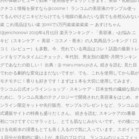
判や体験レビューで効果・使用感をチェックできます。美容・化粧品の
クチコミ情報を探すなら@cosme！ ランコムの美容液のサンプル使っ
てるんやけどニキビだらけでもう地獄の釜みたいな肌でも全然沁みない
梁 これ現品ほちい梁 30mlで1万円梁梁梁梁梁 — あすけちゃん
(@jerichonow) 2019年4月15日 楽天ランキング－「美容液」×お悩み:ニ
キビ（スキンケア ＜ 美容・コスメ・香水）の人気商品ランキング！口
コミ（レビュー）も多数。今、売れている商品はコレ！話題の最新トレ
ンドをリアルタイムにチェック。年代別、男女別の週間･月間ランキン
グであなたの欲しい！ 出典：@ maru.maru.piさん. 続きを読む, 見た目
でわかる劇的な変化はまだないですが、でも、これを使用してから肌が
モチモチに！香りも好きです！まずは１本を大切に使用してみます。
ランコム公式オンラインショップ・スキンケア - 日本女性の繊細な肌の
ために。ランコム先進のテクノロジーで開発された美容液をはじめ、オ
ンライン限定キットや先行販売、サンプルプレゼントなど、ランコム公
式通販サイトの特典も盛りだくさん。 続きを読む, スキンケアの1番最
初につけてすぐにサラッとし、とても肌なじみがいいです。その後につ
ける化粧水の浸透もとても良く入るので気に入っています。スポイトで
１回分が自動的に吸い上が… 本日のブログは、ランコムのジェニフィッ