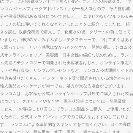
は ランコムの美容液ワントーン明るい肌へ. ランコムの美容液は、「ラ
ンコム ジェネフィックアドバンスト」が一番人気なので、その整肌成
分や保湿効果のある成分についてお伝えし、ニキビのないツルツル＆モ
チモチの肌に導いてくれるなどといったことをご紹介しましたね。 続
きを読む, 以前免税店で購入して、化粧水の後、クリームの前に使って
いました。伸びの良いみずみずしいテクスチャーで、つけてすぐはあま
り潤っている！という感覚はなかったのですが、翌朝の肌… ランコム公
式オンラインショップ・美容液 - 日本女性の繊細な肌のために。ランコ
ム先進のテクノロジーで開発された美容液をはじめ、オンライン限定キ
ットや先行販売、サンプルプレゼントなど、ランコム公式通販サイトの
特典も盛りだくさん。 インターネット等で販売されている海外からの
輸入製品とパッケージが同一でも、処方が異なる場合がございます。,
ランコムは、お客様が公式オンラインショップ以外でご購入された製品
について、 クオリティや安全性、保管状況等については一切保証致し
ません。, お客様により安心してランコム製品をご購入・ご使用いただ
くために、公式オンラインショップでのご購入をおすすめしておりま
す。, ランコムによる革新的なスキンケアをご覧ください。日々の高度
なスキンケアが、肌を再生、修正、保湿し、輝きをもたらします。, ジ