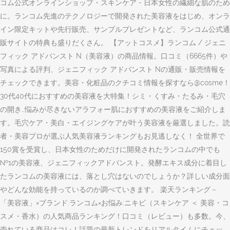
コム公式オンラインショップ・スキンケア - 日本女性の繊細な肌のため
に。ランコム先進のテクノロジーで開発された美容液をはじめ、オンラ
イン限定キットや先行販売、サンプルプレゼントなど、ランコム公式通
販サイトの特典も盛りだくさん。 【アットコスメ】ランコム / ジェニ
フィック アドバンスト N（美容液）の商品情報。口コミ（6665件）や
写真による評判、ジェニフィック アドバンスト Nの通販・販売情報を
チェックできます。美容・化粧品のクチコミ情報を探すなら@cosme！
30代40代におすすめの美容液を大特集！シミ・くすみ・たるみ・毛穴
の開き…悩みが尽きないアラフォー肌におすすめの美容液をご紹介しま
す。毛穴ケア・美白・エイジングケアが叶う美容液を厳選しました。読
者・美容プロが選ぶ人気美容液ランキングもお見逃しなく！ 全世界で
150賞を受賞し、日本女性のためだけに開発されたランコムの中でも
№1の美容液、ジェニフィックアドバンスト。発酵エキス成分に着目し
たランコムの美容液には、落とし穴はないのでしょうか？詳しい成分面
やどんな効能を持っているのか調べていきます。 楽天ランキング－
「美容液」×ブランド:ランコム×お悩み:ニキビ（スキンケア ＜ 美容・コ
スメ・香水）の人気商品ランキング！口コミ（レビュー）も多数。今、
売れている商品はコレ！話題の最新トレンドをリアルタイムにチェッ