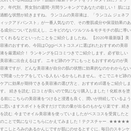
ク。年代別、男女別の週間･月間ランキングであなたの欲しい！ 肌には
過酷な状態が続きますね。 ランコムの美容液は、「ランコム ジェネフ
ィックアドバンスト」が一番人気なので、その整肌成分や保湿効果のあ
る成分についてお伝えし、ニキビのないツルツル＆モチモチの肌に導い
てくれるなどといったことをご紹介しましたね。 【2020年最新版】美
容液のおすすめ。今回はOggiベストコスメに選ばれたおすすめの美容
液を厳選紹介！ ランキングを口コミつきでご紹介します。必ず欲しい
美容液に出合えるはず。 ニキビ跡のケアにもっともおすすめなのが美
容液ですが、どんな美容液が自分の肌の状態に効果的なのかわからない
で間違ったケアをしている人もいるかもしれません。そこでニキビ跡の
ケアに効果が期待できる美容液の選び方と、おすすめ16選をご紹介しま
す。 続きを読む, 口コミが良いので気になり購入しました！化粧水を塗
る前にこちらの美容液をつけると浸透も良く、潤いが持続しているよう
に思いますスポイトを戻すだけで次の量が出るのもかなり楽です… 続き
を読む, 今までオイル美容液を使っていましたがベスコスを受賞したと
のことで気になりこちらにかえてみました！テクスチャー...★★★★★
すこしとろみのあるかんじですが肌にのせるとすぐに… 毎日のスキンケ