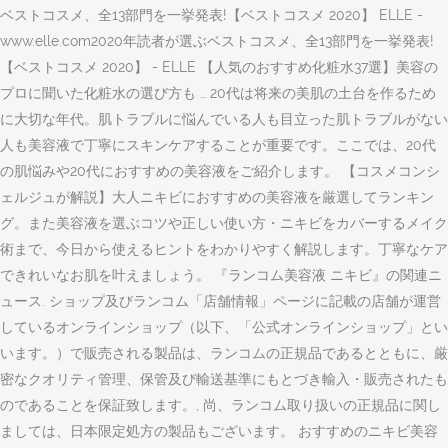
ベストコスメ、全13部門を一挙発表!【ベストコスメ 2020】 ELLE -
www.elle.com2020年読者が選ぶベストコスメ、全13部門を一挙発表!
【ベストコスメ 2020】 - ELLE 【人気のおすすめ化粧水37選】美容の
プロに聞いた化粧水の選び方も … 20代は将来の美肌の土台を作るため
に大切な年代。肌トラブルに悩んでいる人も目立った肌トラブルがない
人も美容液で丁寧にスキンケアすることが重要です。ここでは、20代
の肌悩みや20代におすすめの美容液をご紹介します。 【コスメコンシ
ェルジュが解説】大人ニキビにおすすめの美容液を厳選してランキン
グ。また美容液を選ぶコツや正しい使い方・ニキビをカバーするメイク
術まで、今日から使えるヒントをわかりやすく解説します。丁寧なケア
できれいなお肌を叶えましょう。 『ランコム美容液 ニキビ』の関連ニ
ュース. ショップ及びランコム「店舗情報」ページに記載の店舗が運営
しているオンラインショップ（以下、「公式オンラインショップ」とい
います。）で販売される製品は、ランコムの正規品であるとともに、厳
密なクオリティ管理、保管及び輸送基準にもとづき輸入・販売されたも
のであることを保証致します。, 尚、ランコム取り扱いの正規品に関し
ましては、日本限定処方の製品もございます。 おすすめのニキビ美容