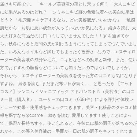
届けも可能です。 「キールズ美容液の落とし穴って何？ 「大人ニキビ
に効果があるのはどれ？ 「シミやニキビ跡の色素沈着への美白効果は
どう？ 「毛穴開きをケアするなら、どの美容液がいいのかな」 「敏感
肌だから、お肌に悪い成分が入っていないか気になる」 続きを読む, 大
大大好きな商品だのに口コミしていませんでした！！30を過ぎてか
ら、秋冬になると眉間の皮が剥けるようになってしまって悩んでいまし
た。いろんなオイルなど試してもまったく改善さ… なので、エスティロ
ーダーの美容液の成分や毛穴、ニキビなどへの効果と新作、また、使い
方でおすすめの順番などについても知りたいのではないでしょうか。
それから、エスティローダーの美容液を使った方の口コミも気になりま
すよね。 続きを読む, まだまだ寒い日が続く、、と思ったら 【アット
コスメ】ランコム / ジェニフィック アドバンスト N（美容液）の口コ
ミ一覧（購入者）。ユーザーの口コミ（6681件）による評判や体験レ
ビューで効果・使用感をチェックできます。美容・化粧品のクチコミ情
報を探すなら@cosme！ 続きを読む, 愛用してます！使うことによっ
て、保湿が長持ちする。使い忘れると、午後には肌の調子が落ちるのが
わかる。この導入美容液の一手間が一日の肌の調子をキメてくれてま