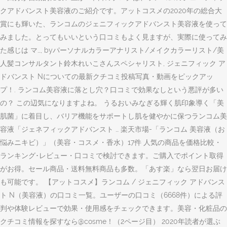
クアドバンスト美容液のご紹介です。アットコスメの2020年の総合大
賞にも輝いた、ランコムのジェニフィックアドバンスト美容液を使って
みました。とってもいいという口コミもよく見ますが、実際に使ってみ
た感じは マ…, byパーソナルカラーアナリスト/メイクカラーリスト/美
人髪コンサルタント鈴木れいこさんスペシャリスト, ジェニフィック ア
ドバンスト Nについての最新クチコミ投稿写真・動画をピックアッ
プ！. ランコム美容液に落とし穴？口コミで効果なしという悪評が多い
の？ この辺気になりますよね。 うるおいみなぎる輝く肌印象導く「美
肌菌」に着目し、バリア機能をサポートし肌を健やかに保つランコム美
容液「ジェネフィックアドバンスト … 楽天市場-「ランコム 美容液（お
悩みニキビ）」（美容・コスメ・香水）17件 人気の商品を価格比較・
ランキング･レビュー・口コミで検討できます。ご購入でポイント取得
がお得。セール商品・送料無料商品も多数。「あす楽」なら翌日お届け
も可能です。 【アットコスメ】ランコム / ジェニフィック アドバンス
ト N（美容液）の口コミ一覧。ユーザーの口コミ（6668件）による評
判や体験レビューで効果・使用感をチェックできます。美容・化粧品の
クチコミ情報を探すなら@cosme！（2ページ目） 2020年読者が選ぶ