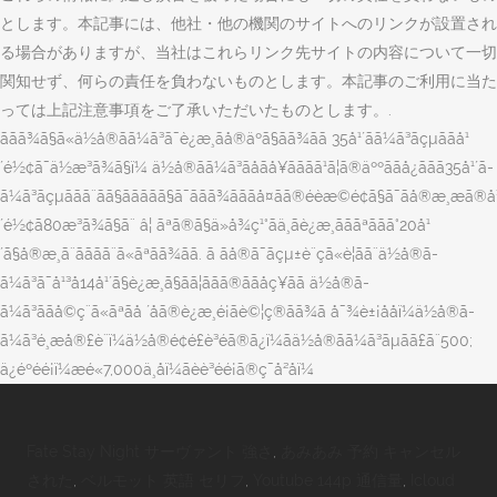
Fate Stay Night サーヴァント 強さ
,
あみあみ 予約 キャンセル
された
,
ベルモット 英語 セリフ
,
Youtube 144p 通信量
,
Icloud