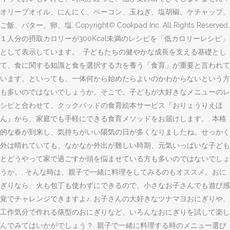
オリーブオイル、にんにく、ベーコン、玉ねぎ、塩胡椒、ケチャップ、
ご飯、バター、卵、塩, Copyright© Cookpad Inc. All Rights Reserved,
１人分の摂取カロリーが300Kcal未満のレシピを「低カロリーレシピ」
として表示しています。. 子どもたちの健やかな成長を支える基礎とし
て、食に関する知識と食を選択する力を養う「食育」が重要と言われて
います。といっても、一体何から始めたらよいのかわからないという方
も多いのではないでしょうか。そこで、子どもが大好きなメニューのレ
シピと合わせて、クックパッドの食育絵本サービス『おりょうりえほ
ん』から、家庭でも手軽にできる食育メソッドをお届けします。, 本格
的な春が到来し、気持ちがいい陽気の日が多くなりましたね。せっかく
外は晴れていても、なかなか外出が難しい時期、元気いっぱいな子ども
とどうやって家で過ごすか頭を悩ませている方も多いのではないでしょ
うか。, そんな時は、親子で一緒に料理をしてみるのもオススメ。おに
ぎりなら、火も包丁も使わずにできるので、小さなお子さんでも遊び感
覚でチャレンジできますよ♪, お子さんの大好きなツナマヨおにぎりや、
工作気分で作れる俵型のおにぎりなど、いろんなおにぎりを試して楽し
んでみてはいかがでしょう？, 親子で一緒に料理する時のメニュー選び