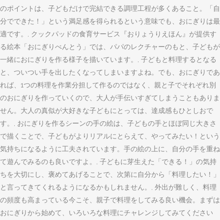
のポイントは、子どもだけで完結できる調理工程が多くあること。「自
分でできた！」という満足感を得られるという意味でも、おにぎりは最
適です。, クックパッドの食育サービス『おりょうりえほん』が提供す
る絵本「おにぎりべんとう」では、パパのレクチャーのもと、子どもが
一緒におにぎりを作る様子を描いています。, 子どもと料理するとなる
と、ついつい手を出したくなってしまいますよね。でも、おにぎりであ
れば、1つの料理を作業分担して作るのではなく、親と子でそれぞれ別
のおにぎりを作っていくので、大人が手伝いすぎてしまうこともありま
せん。大人の真似が大好きな子どもにとっては、達成感もひとしおで
す。, おにぎりを作るシーンの手の絵は、子どもの手とほぼ同じ大きさ
で描くことで、子どもがよりリアルにとらえて、やってみたい！という
気持ちになるように工夫されています。手の絵の上に、自分の手を重ね
て遊んでみるのも良いですよ。, 子どもに芽生えた「できる！」の気持
ちを大切にし、褒めてあげることで、次第に自分から「料理したい！」
と言ってきてくれるようになるかもしれません。, 外出が難しく、料理
の頻度も高まっている今こそ、親子で料理をしてみる良い機会。まずは
おにぎりから始めて、いろいろな料理にチャレンジしてみてください