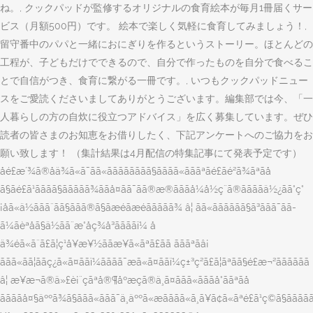
ね。, クックパッドが監修するオリジナルの食育絵本が毎月1冊届くサー
ビス（月額500円）です。 絵本で楽しく気軽に食育してみましょう！,
留守番中のパパと一緒におにぎりを作るというストーリー。ほとんどの
工程が、子どもだけでできるので、自分で作ったものを自分で食べるこ
とで自信がつき、食育に繋がる一冊です。, いつもクックパッドニュー
スをご愛読くださいましてありがとうございます。編集部では今、「一
人暮らしの方の自炊に役立つアドバイス」を広く募集しています。ぜひ
読者の皆さまのお知恵をお借りしたく、下記アンケートへのご協力をお
願い致します！ （集計結果は4月配信の特集記事にて発表予定です）
åé£æ´¾ã®å­ä¾ã«ã¯ãã«ãããããããã§ãããã«ãããªãé£ãé²ã¾ãªãå­
ã§ãé£ã¹ãããã§ããã­ãã¾ããå¤ãã¯ãã®æ®ãããå¼å½ç¨ã®ããããä½¿ãã°ç°
¡åã«ä½ããã¨ãã§ããã®ã§ãæéãæéããããã¾ â¦ ãã«ãããããã§ã³ããã¯ãã­
ã¼ãèªåã§ä½ãã¨æ°åç¾å³ãããã­ï¼ å­
ä¾éã«ã¨ã£ã¦ç¹å¥æ¥½ããæ¥ã«ãªã£ãã ãããªãâ¡
ããã«ãã¦ããç¿ã«ã¤ããï¼ãããã¯æã«ã¤ããï¼ç±³ç²ã£ã¦ãªãã§é£æ¬²ãããããã
â¦ æ¥æ¬ã®ä»£è¡¨çãªå®¶åº­æçã®ä¸ã¤ããã«ãããå°ããªãå­
ããããå¤§äººã¾ã§ããã«ããã¯ä¸äººã«æãããã«ã¸ã¥ã¢ã«ãªé£ã¹ç©ã§ãããã