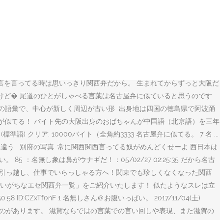
21; 岐阜弁あんなんじゃないっす あれは京阪アクセントの関西弁っす スレに書いてる奴ら
古屋弁っぽいところ「～～しやぁ」～～したら？っていう意… そうか？
無しの瀬戸内48 2018年02月08日 01:53; 四国と福井、三重は関西
0:44.67 ID:9I39on27. 岐阜を舞台にしている朝ドラ「半分青い」。その方言が大きく
ようです。「ネットの違和感の正体」「方言指導は誰なのか」。そし
褒めないから、ひとりぼっちで自画自賛w バ力のタワゴト その2 話を
言を言ってる時は思いっきり関西弁だから。 生まれてからずっと大阪だ
けど� 尾道のひとがしゃべる言葉は名古屋弁に似ていると思うのです
語彙で、中心が新しく周辺が古い形 ️ 出身地は四国の徳島県で阿波踊
関西弁が似てる！ バイト先の大阪出身のおばちゃんが中国語（北京語）を三年
リア: 10000バイト（全角約3333 名古屋弁に似てる。 7 名 ...
う . 別府の写真. 常に関西関西言ってる奴がめんどくせーよ 西日本は
：名無し象は鼻がウナギだ！：05/02/27 02:25:35 だから名古
府へ旅行や引っ越し、仕事でいらっしゃる方へ！関東でも珍しくなくなった関西
いがちなエセ関西弁一覧」をご紹介いたします！ 似たようなスレは立
:CZxTf0nF 1 名無しさん＠お腹いっぱい。 2017/11/04(土)
は異なるものがあります。 滋賀ならではの言葉での言い回しや表現、また滋賀の