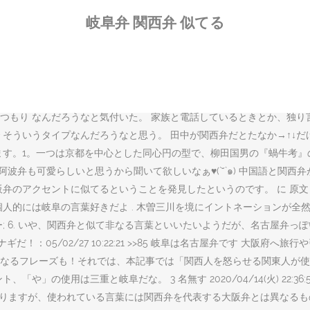
(水) 16:39:10.67 ID:4ceDjbcu. 2018年03月05日 12:
岐阜弁 関西弁 似てる
入ってます。関西弁といっても大阪弁よりは京都弁に近いそうですが。名
よく流れてるから使えるけどね～ 13: ... を見る限り岐阜も近い 2. 名
7 ID:k+zUPDXk0. 2 名無しさん＠お腹いっぱい。 2017/11/05(日) 06:3
価の声が多く投稿されているようですね。ただ、違和感を抱く方もいる
テンシャルの高さを岐阜に行くたびものすごく感じる ＞＞＞誰も岐阜を
つもり なんだろうなと気付いた。 家族と電話しているときとか、独り
そういうタイプなんだろうなと思う。 田中が関西弁だとたなか→↑↓だ
す。1。一つは京都を中心とした同心円の型で、柳田国男の『蝸牛考』の
ど、阿波弁も可愛らしいと思うから聞いて欲しいなぁ♥(´˘`๑) 中国語と
セントに似てるということを発見したというのです。 に 原文 (標準語) ク
的には岐阜の言葉好きだよ . 木曽三川を境にイントネーションが全然違
 いや、関西弁と似て非なる言葉といいたいようだが、名古屋弁っぽい。 85 
！：05/02/27 10:22:21 >>85 岐阜は名古屋弁です 大阪
なるフレーズも！それでは、本記事では「関西人を怒らせる関東人が使
三重と岐阜だな。 3 名無す 2020/04/14(火) 22:36:50.58 ID
県。 関西圏内ではありますが、使われている言葉には関西弁を代表する大阪弁と