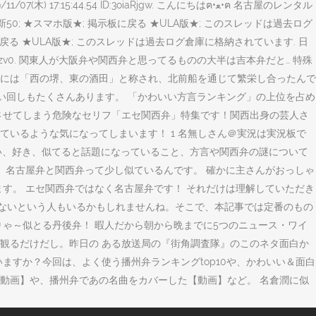
ID:3oiaRjgw. こんにちはฅ•ﻌ•ฅ 名古屋のレンタル
 最新50; ★スマホ版★; 掲示板に戻る ★ULA版★; このスレッドは過去ログ
掲示板に戻る ★ULA版★; このスレッドは過去ログ倉庫に格納されています. 日
UMuWFuzv0. 関東人が大阪弁や関西弁と思ってるものの大半は吉本弁だと… 特殊
代には「西の堺、東の酒田」と称され、北前船を通じて繁栄し合ったんで
言い回しもたくさんあります。 「かわいい方言ランキング」の上位を占め
させてしまう危険なセリフ「エセ関西弁」特集です！関西出身の芸人さ
いるような気になってしまいます！ 1 名無しさん＠実況は実況板で
倫也さんの声がいい、好き、似てると話題になっていること、方言や関西弁の謎について
 名古屋弁と関西弁って少し似ているんです。 確かに主さんがおっしゃ
す。 エセ関西弁ではなく名古屋弁です！ それだけは理解していただき
が分からないという人もいるかもしれませんね。そこで、本記事では定番のもの
ゃ～似とる丹後弁！ 暇人だから朝から晩までに5つのニュース・ワイ
観るだけだし。昨日の ある放送局の『街角調査隊』のこのネタ面白か
すか？今回は、よく使う播州弁ランキングtop10や、かわいい＆面白
動画】や、播州弁であの名曲をカバーした【動画】など。 名倉潤に似