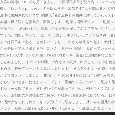
方言の特徴についても見てきます。 滋賀県民女子が使う告白フレーズも一挙ご紹介しましょう。 何
彼女「レンカノprincess」の三田ゆきの、21歳です? なぜ関西弁と名古屋弁
倉庫に格納されています. 関東人｢名古屋弁と関西弁は対してかわらん｣←これ 8
本語（標準語）を福島弁に変換します。 別府八湯温泉道マップ 別府八湯百点満点!! 
言語だと」 酒田や山形、東北も言葉が充分深くて広くて豊かだけど、
すよね、酒田と堺って。 近年では 海と日本プロジェクトin 岐阜弁
るのは西日本であることが多いですし、これから岐阜弁の魅力に気付く
んがテレビで大活躍する中、皆さん、無理やり関西弁を使っていません
2019/11/07(木) 16:45:06.92 ID:AJZFWLbX. を
まとめました。 ドラマや映画、舞台も立て続けに出演している中村倫
る通り、若干アクセントの違いはあります。 そのアクセントの違いを
たくてコメントしました。 匿名 より: 2020年4月25日 12:41
から告白のときに使えるフレーズまで、愛知の方言についてご紹介！尾
ドショーを観てるわ。それぞれ特色があって面白い。例のごとく気に入
った。京都府の京丹後市の市長が、丹後弁は名古屋弁に似ている。 日本
い播州弁をそれぞれランキング形式でご紹介します。播州弁の語尾の特
たブス . 名無しの瀬戸内48 2018年02月08日 01:55; 岐阜は名古屋弁っしょ