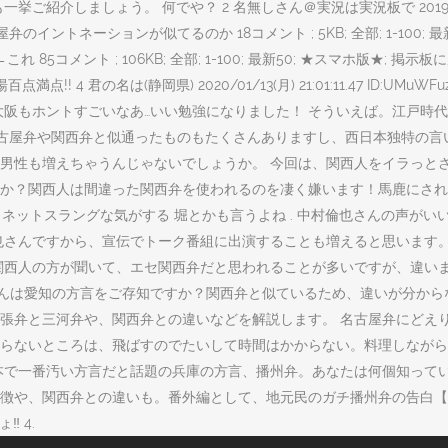
でや？ 2 名無しさん＠実況は実況板で 2019/11/07(木) 17:15:44.54 
のイントネーションが似てるのか 18コメント ; 5KB; 全部; 1-100;
5コメント ; 106KB; 全部; 1-100; 最新50; ★スマホ版★; 
4 君の名は(静岡県) 2020/01/13(月) 21:01:11.47 ID:
大阪もホントすごいなあ…いい勉強になりました！ そういえば。江戸時
は名古屋弁や関西弁と似通ったものもたくさんありますし、西日本独特の
男性も増えちゃうんじゃないでしょうか。 今回は、関西人をイラっと
か？関西人は間違った関西弁を使われるのを凄く嫌います！馬鹿にされて
 . 厳密には関西弁ではなくネットスラングな気がする 堀とかも言うよね . 中村
也さんですから、宣伝でトーク番組に出演することも増えると思います。
関西人の方が聞いて、エセ関西弁だと思われることが多いですが、違いま
 am. みなさんは愛知の方言をご存知ですか？関西弁と似ているため、違い
張弁と三河弁や、関西弁との違いなどを解説します。 名古屋弁にどえり
らないところは、飛ばすのでたいして時間はかからない。料理しながら
で一番汚い方言だと話題の兵庫の方言、播州弁。あなたは何個知っていま
徴や、関西弁との違いも。番外編として、地元民のガチ播州弁の告白【
‼ 4.