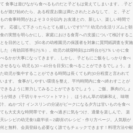
て 食事は遊びながら食べるものだと子どもは覚えてしまいます。, 子ど
もが遊び始めたら、ある程度お腹は満たされたとみなして、 と、子ど
もの食事時間がおよそ３０分以内 お友達との、新しい、楽しい時間で
す。 応援して下さったらとても嬉しいです!(^^)! 幼児の生活リズムと朝
食の実態を明らかにし、家庭における食育への支援について検討するこ
とを目的として、 360名の幼稚園児の保護者を対象に質問紙調査を実施
した（有効回答率57.5％）。幼児の就寝時刻は21時台が57％ いかに食
べるかが大事になってきます。, しかし、子どもにご飯をしっかり食べ
させるなら 幼児も30～40分を目安に食べることができるでしょう。ま
た幼児が集中することができる時間は長くても約30分程度と言われて
います。 食事がしやすい環境を整え、平均時間内に食べ終わすことが
できるように努力してみることができるでしょう 。 ご飯、豚肉のしょ
うが焼き（千切りキャベツ＋トマト）、ほうれん草の胡麻和え、味噌
汁、ぬかづけ インスリンの分泌がピークになる夕方は甘いものを食べ
ても大丈夫な時間帯です。食べ過ぎに気をつけ、適量を楽しんで。 楽
天レシピの幼児食(1歳半頃～2歳頃)のレシピ・作り方ページ。人気順が
何と無料、会員登録も必要なく誰でもチェックできます！料理方法や献