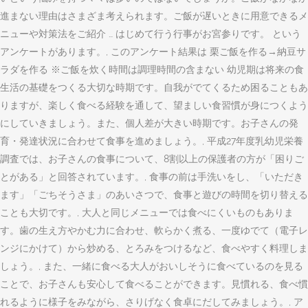
進まない理由はさまざま考えられます。ご飯が遅いときに用意できるメ
ニューや対策法をご紹介 … はじめて行う行事がお宮参りです。 という
アンケートがあります。, このアンケート結果は 栗ご飯を作る→納豆サ
ラダを作る ※ご飯を炊く時間は調理時間の含まない 幼児期は将来の食
生活の基礎をつくる大切な時期です。自我がでてくるため困ることもあ
りますが、楽しく食べる経験を通して、望ましい食習慣が身につくよう
にしていきましょう。また、個人差が大きい時期です。お子さんの発
育・発達状況に合わせて食事を進めましょう。, 平成27年度乳幼児栄養
調査では、お子さんの食事について、8割以上の保護者の方が「困りご
とがある」と回答されています。, 食事の前は手洗いをし、「いただき
ます」「ごちそうさま」のあいさつで、食事と遊びの時間を切り替える
ことも大切です。, 大人と同じメニューでは食べにくいものもありま
す。歯の生え方やかむ力に合わせ、軟らかく煮る、一度ゆでて（電子レ
ンジにかけて）から炒める、とろみをつけるなど、食べやすく料理しま
しょう。, また、一緒に食べる大人がおいしそうに食べているのを見る
ことで、お子さんも安心して食べることができます。見慣れる、食べ慣
れるように様子をみながら、さりげなく食卓にだしてみましょう。, ア