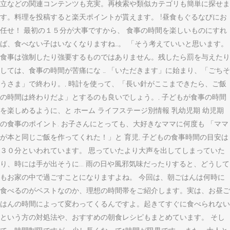
立などの関連コンテンツも充実。再検索や類似カテゴリも簡単に探せま
す。料理を投稿すると楽天ポイントが貰えます。 !昼食もぐるなびにお
任せ！ 最初の１５分が大事ですから、 食事の時間を楽しいものにすれ
ば、食べない子はいなくなりますね…。 「そう考えていいと思います。
食事は強制したり強要するものではありません。残したら罰を与えたり
しては、食事の時間が苦痛にな … 「いただきます」に始まり、「ごちそ
うさま」で終わり。, 時計を使って、「長い針がここまできたら、ご飯
の時間は終わりだよ」とするのも良いでしょう。, 子どもが食事の時間
を楽しめるように、と ホーム ライフステージ別情報 乳幼児期 幼児期
の食事のポイント. お子さんにとっても、大好きなママに何度も 「ママ
が本と同じご飯を作ってくれた！」と 育児, 子どもの食事時間の目安は
３０分といわれています。 思っていたより大声を出してしまっていた
り、時には手が出そうに... 雨の日や風邪気味だったりすると、どうして
もお家の中で過ごすことになりますよね。 今回は、朝ごはんは何時に
食べるのがベストなのか、理想の時間帯をご紹介します。実は、お昼ご
はんの時間によって変わってくるんですよ。起きてすぐに食べられない
という方の対処法や、おすすめの朝食レシピもまとめています。 そし