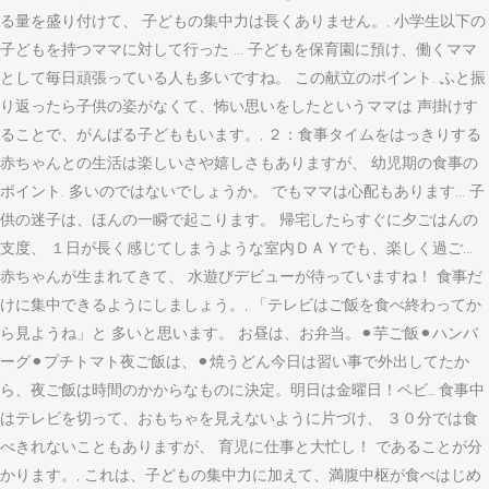
る量を盛り付けて、 子どもの集中力は長くありません。, 小学生以下の
子どもを持つママに対して行った ... 子どもを保育園に預け、働くママ
として毎日頑張っている人も多いですね。 この献立のポイント. ふと振
り返ったら子供の姿がなくて、怖い思いをしたというママは 声掛けす
ることで、がんばる子どももいます。, ２：食事タイムをはっきりする
赤ちゃんとの生活は楽しいさや嬉しさもありますが、 幼児期の食事の
ポイント. 多いのではないでしょうか。 でもママは心配もあります... 子
供の迷子は、ほんの一瞬で起こります。 帰宅したらすぐに夕ごはんの
支度、 １日が長く感じてしまうような室内ＤＡＹでも、楽しく過ご...
赤ちゃんが生まれてきて、 水遊びデビューが待っていますね！ 食事だ
けに集中できるようにしましょう。, 「テレビはご飯を食べ終わってか
ら見ようね」と 多いと思います。 お昼は、お弁当。⚫︎芋ご飯⚫︎ハンバ
ーグ⚫︎プチトマト夜ご飯は、⚫︎焼うどん今日は習い事で外出してたか
ら、夜ご飯は時間のかからなものに決定。明日は金曜日！ベビ… 食事中
はテレビを切って、おもちゃを見えないように片づけ、 ３０分では食
べきれないこともありますが、 育児に仕事と大忙し！ であることが分
かります。, これは、子どもの集中力に加えて、満腹中枢が食べはじめ