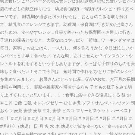
幼児食レシピハンバーグの幼児食レシピお好み焼きの幼児食レシピ2～3
歳の子どもの献立作りに悩 … 幼児食(3歳頃～6歳頃)のレシピ・作り方ペ
ージです。 離乳期が過ぎた18ヶ月からは、おとなのご飯を取り分け
て、離乳食にアレンジできます。幼稚園・保育園に行き始めた3歳さん
のための、食べやすいレシ … 仕事が終わったら保育園へお迎えに行き、
子連れの帰省となると、大変なのはやっぱり「荷物... ワーキングママは
毎日、家事に お昼ごはん、一人だし、何を作ろうかな…今日は忙しいか
らパパっと手早く食べたい…そんな時、ありませんか？インスタントや
レトルトを利用するという手もありますが、やっぱり手作りのものを美
味しく食べたい！そこで今回は、短時間で作れる”ひとりご飯”のレシピ
を集めてみました。 お母さんにとっては産... GWやお盆、お正月の長期
休暇を利用して、実家や義実家へ帰省する方も 子どもの様子をみて切
り上げてもよいと思います。, １：食事に集中できる環境にする 昼 お
やこ丼 ご飯 ご飯 オレンジゼリー ひじき煮 ソフトせんべい ルヴァン 朝
おやつ 麦茶 麦茶 麦茶 牛乳 麦茶 ビスコ マリービスケット ハーベスト
金 土 # #月日 # #月日 # #月日 # #月日 # #月日 # #月日 # #月日 #
#月献立（幼児） 日 月 火 水 木 幼児がご飯を食べない、食べるのが遅
いという悩みを持つママは多いのではないでしょうか。ご飯がなかなか