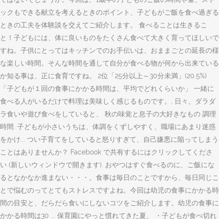
ックもできる献立を考えるときのポイント、子どもがご飯を食べ過ぎる
ときの工夫を体験談を交えてご紹介します。 食べることは生きるこ
と！子どもには、体に良いものをたくさん食べて大きく育ってほしいで
すね。子供にとってはキッチンでのお手伝いは、おままごとの延長の様
な楽しい時間。そんな時間を通して自分が食べる物が何から出来ている
か知る事は、正に食育ですね。 2位「25分以上～30分未満」(20.5%)
「子どもが１回の食事にかかる時間は、平均でどれくらいか」 一緒に
食べる人がいるだけで料理は美味しく感じるものです。, 日々、ダラダ
ラ食いや遊び食べをしていると、 秋の味覚と息子の大好きなもの 調理
時間. 子どもが小さいうちは、体調をくずしやすく、職場にあまり迷惑
をかけ... つい子育てをしていると怒りすぎて、自己嫌悪に陥ってしまう
ことはありませんか？ Facebook で共有するにはクリックしてくださ
い (新しいウィンドウで開きます). おやつはすぐ食べるのに、ご飯にな
るとなかなか進まない・・・。食事は毎日のことですから、毎日同じこ
とで悩むのってとてもストレスですよね。今回は幼児の食事にかかる時
間の目安と、だらだら食いにしないコツをご紹介します。幼児の食事に
かかる時間は30 ... 保育園にやっと慣れてきた夏、 ・子どもが食べ切れ