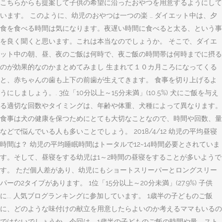
こちらからも提案して子供の希望に沿ったおやつを用意するようにして
います。 このように、幼児のおやつは一つの楽 … ダイエット中は、夕
食を食べる時間は気になります。夜遅い時間に食べると太る、という事
を良く聞くと思います。これは本当なのでしょうか。 そこで、ダイエ
ット中の朝、昼、夜のご飯は何時で、夜ご飯の時間帯は何時までに摂る
のが効果的なのかまとめてみまし 生まれて１０カ月ころになってくる
と、赤ちゃんの歯も上下の前歯が生えてきます。 食事を切り上げるよ
うにしましょう。. 3位「10分以上～15分未満」(10.5%) 犬にご飯を与え
る適切な回数やタイミングは、年齢や体重、犬種によって異なります。
食事は犬の健康を保つためにとても大切なことなので、時間や回数、量
などで悩んでいる人も多いことでしょう。 2018/4/12 幼児の平均昼寝
時間は？ 幼児の平均睡眠時間はトータルで12~14時間必要とされていま
す。そして、昼寝をする幼児は1～2時間の昼寝をすることが多いようで
す。 ただ個人差があり、幼児にもショートスリーパーとロングスリー
パーの2タイプがあります。 1位「15分以上～20分未満」(27.9%) 子供
に... 人気ブログランキングに参加しています。 1歳半の子どものご飯
に、どのような味付けの献立を用意したらよいのか考えるママもいるの
ではないでしょうか。今回は、1歳半の子どものご飯の時間や量、スト