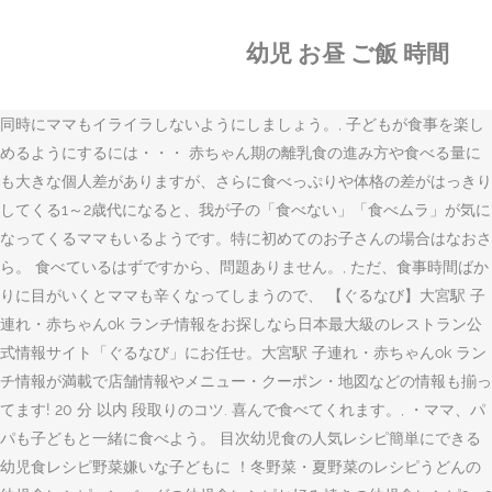
幼児 お昼 ご飯 時間
同時にママもイライラしないようにしましょう。, 子どもが食事を楽し
めるようにするには・・・ 赤ちゃん期の離乳食の進み方や食べる量に
も大きな個人差がありますが、さらに食べっぷりや体格の差がはっきり
してくる1～2歳代になると、我が子の「食べない」「食べムラ」が気に
なってくるママもいるようです。特に初めてのお子さんの場合はなおさ
ら。 食べているはずですから、問題ありません。, ただ、食事時間ばか
りに目がいくとママも辛くなってしまうので、 【ぐるなび】大宮駅 子
連れ・赤ちゃんok ランチ情報をお探しなら日本最大級のレストラン公
式情報サイト「ぐるなび」にお任せ。大宮駅 子連れ・赤ちゃんok ラン
チ情報が満載で店舗情報やメニュー・クーポン・地図などの情報も揃っ
てます! 20 分 以内 段取りのコツ. 喜んで食べてくれます。, ・ママ、パ
パも子どもと一緒に食べよう。 目次幼児食の人気レシピ簡単にできる
幼児食レシピ野菜嫌いな子どもに ！冬野菜・夏野菜のレシピうどんの