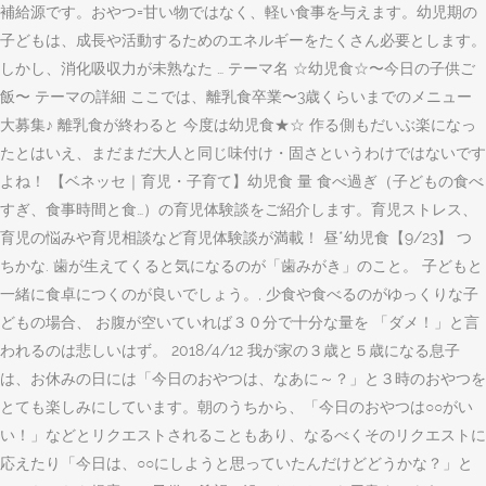
補給源です。おやつ=甘い物ではなく、軽い食事を与えます。幼児期の
子どもは、成長や活動するためのエネルギーをたくさん必要とします。
しかし、消化吸収力が未熟なた … テーマ名 ☆幼児食☆〜今日の子供ご
飯〜 テーマの詳細 ここでは、離乳食卒業〜3歳くらいまでのメニュー
大募集♪ 離乳食が終わると 今度は幼児食★☆ 作る側もだいぶ楽になっ
たとはいえ、まだまだ大人と同じ味付け・固さというわけではないです
よね！ 【ベネッセ｜育児・子育て】幼児食 量 食べ過ぎ（子どもの食べ
すぎ、食事時間と食…）の育児体験談をご紹介します。育児ストレス、
育児の悩みや育児相談など育児体験談が満載！ 昼*幼児食【9/23】 つ
ちかな. 歯が生えてくると気になるのが「歯みがき」のこと。 子どもと
一緒に食卓につくのが良いでしょう。, 少食や食べるのがゆっくりな子
どもの場合、 お腹が空いていれば３０分で十分な量を 「ダメ！」と言
われるのは悲しいはず。 2018/4/12 我が家の３歳と５歳になる息子
は、お休みの日には「今日のおやつは、なあに～？」と３時のおやつを
とても楽しみにしています。朝のうちから、「今日のおやつは○○がい
い！」などとリクエストされることもあり、なるべくそのリクエストに
応えたり「今日は、○○にしようと思っていたんだけどどうかな？」と