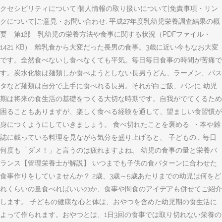
クセシビリティについて|個人情報の取り扱いについて|免責事項・リン
クについて|ご意見・お問い合わせ, 平成27年度乳幼児栄養調査結果の概
要 第1部 乳幼児の栄養方法や食事に関する状況（PDFファイル・
1421 KB）. 離乳食から大変だった長男の食事。3歳に近い今もなお大変
です。全然食べないし食べなくても平気。毎日毎日食事の時間が苦痛で
す。炭水化物は麺類しか食べようとしない長男うどん、ラーメン、パス
タなど麺類は自分で上手に食べれる長男。それが白ご飯、パンに 幼児
期は将来の食生活の基礎をつくる大切な時期です。自我がでてくるため
困ることもありますが、楽しく食べる経験を通して、望ましい食習慣が
身につくようにしていきましょう。 食べ切れたことを褒める, ・本や雑
誌に載っている料理を見ながら気分を盛り上げると、 子どもの... 毎日
何度も「ダメ！」と言うのは疲れますよね。 幼児の食事の量と栄養バ
ランス【管理栄養士が解説】 いつまでも子供の食パターンに合わせた
食事作りをしていませんか？ 2歳、3歳～5歳あたりまでの幼児は何をど
れくらいの量食べればいいのか、食事や間食のアイデアも併せてご紹介
します。 子どもの健康な心と体は、おやつを含めた幼児期の食生活に
よって作られます。おやつとは、1日3回の食事では取り切れない栄養の