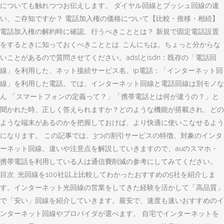
についても触れつつお伝えします。 ダイヤル回線とプッシュ回線の違
い、ご存知ですか？ 電話加入権の価格について【比較・推移・相続】
電話加入権の解約時に確認、行うべきこととは？ 新規で固定電話設置
をするときに知っておくべきこととは. こんにちは。ちょっと分からな
いことがあるので質問させてください。adslとisdn：既存の「電話回
線」を利用した、ネット接続サービス名。ip電話：「インターネット回
線」を利用した電話。では、インターネット回線と電話回線は別モノな
ん 「スマートフォンの定義って？」「携帯電話とは何が違うの？」と
聞かれた時、正しく答えられますか？どのような機能が搭載され、どの
ような端末があるのかを把握しておけば、より快適に使いこなせるよう
になります。 この記事では、3つの割引サービスの特徴、対象のインタ
ーネット回線、違いや注意点を解説していきますので、auのスマホ・
携帯電話を利用している人は通信費削減の参考にしてみてください。
目次. 光回線を100社以上比較してわかったおすすめの5社を紹介しま
す。インターネット光回線の営業をしてきた経験を活かして「高品質」
で「安い」回線を紹介していきます。最安で、速度も速いおすすめのイ
ンターネット回線やプロバイダが選べます。 自宅でインターネットを