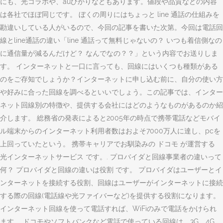
にも、光コラボや、auひかりなどもあります。値段や品質などの内容
は各社でほぼ同じです。 ぼくの周りにはちょっと line 通話の仕組みを
勘違いしている人がいるので、今回の記事を書いた次第。今回は電話回
線とline通話の違い「line 通話って無料じゃないの？ いつも着信側なの
に通信量が減るんだけど？ なんでなの？？」という内容でお送りしま
す。 インターネットと一口に言っても、回線にはいくつも種類がある
のをご存知でしょうか？インターネットに申し込む前に、自分の使い方
や好みに合った回線を調べるといいでしょう。この記事では、インター
ネット回線別の特徴や、提供する会社にはどのようなものがあるのか紹
介します。 総務省の発表によると2005年の時点で携帯電話などモバイ
ル端末からのインターネット利用者数はおよそ7000万人に達し、pcを
上回っていたという。 携帯キャリアでお馴染みの ドコモ が運営する
光インターネットサービス です。. プロバイダと回線事業者の違いって
何？ プロバイダと回線の違いは役割 です。 プロバイダはユーザーとイ
ンターネットを接続する役割、回線はユーザーがインターネットに接続
する際の回線(電話線や光ファイバーなど)を提供する役割になります。
インターネット回線を使って電話すれば、WiFiのみで電話をかけられ
ます。 ドコモやソフトバンクなど電話で使っている回線は、3G、4G、