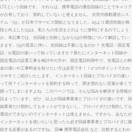
LTEという回線です。 それらは、携帯電話の通信回線のことでキャリア
が占有しており、契約していないと使えません。 次世代移動通信シス
テム「5g」が日本でサービス開始となりました。4gより通信性能が格
段と向上した5gは、私たちの生活をどのように便利にするのでしょう
か。本記事では、光回線と比較しながら5gの特徴について解説してい
きます。5gの普及に伴い、光回線は不要になるのか？ 光電話・固定電
話・ip電話の違いって知っていますか？新たにインターネット回線や、
固定電話の設置工事を検討中の方や、固定電話利用中で、光電話との料
金の違いや工事料金を知りたい方は必見です！！4つのポイントでわか
りやすくご紹介いたします。 インターネット回線とプロバイダの違い
って何？インターネットを契約する時って、聞き慣れない言葉が多くて
困ってしまいますよね。このページでは、そんな悩みを解決する情報が
詰まっています。ぜひ … 以上が回線事業者とプロバイダの違いです。回
線業者だけ契約してもネットができないし、プロバイダだけ契約しても
通信ができないのでインターネットは使えません。ですから、あなたが
インターネットを使いたいと思ったら必ず回線事業者とプロバイダに接
続する必要があるのですね。 回� 携帯電話会社 など ; 比較するとわか