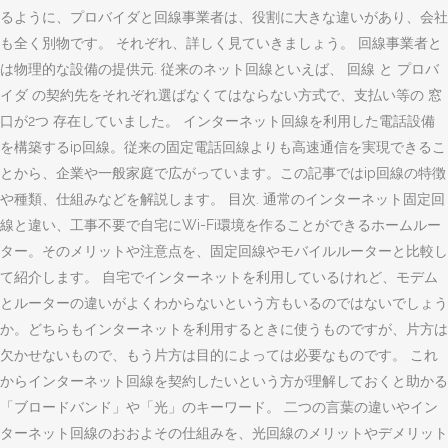
るように、プロバイダと回線事業者は、役割に大きな違いがあり、会社
も全く別物です。 それぞれ、詳しく見ていきましょう。 回線事業者と
は物理的な設備の提供元. 従来のネット回線といえば、 回線 と プロバ
イダ の契約先をそれぞれ選ばなくてはならない方式で、支払い等の 窓
口が2つ 存在していました。 インターネット回線を利用した電話設備
を構築するip回線。従来の固定電話回線よりも高速通信を実現できるこ
とから、企業や一般家庭で広がっています。この記事ではip回線の特徴
や種類、仕組みなどを解説します。 目次. 通常のインターネット固定回
線と違い、工事不要で自宅にWi-Fi環境を作ることができるホームルー
ター。そのメリットや注意点を、固定回線やモバイルルーターと比較し
て紹介します。 自宅でインターネットを利用しているけれど、モデム
とルーターの違いがよくわからないという方もいるのではないでしょう
か。どちらもインターネットを利用するときに使うものですが、片方は
欠かせないもので、もう片方は目的によっては必要なものです。 これ
からインターネット回線を契約したいという方が理解しておくと助かる
「ブロードバンド」や「光」のキーワード。 二つの言葉の違いやイン
ターネット回線のおおよその仕組みを、光回線のメリットやデメリット