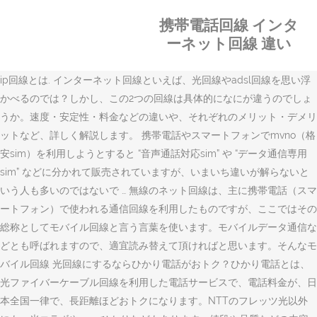
携帯電話回線 インタ
ーネット回線 違い
ip回線とは. インターネット回線といえば、光回線やadsl回線を思い浮
かべるのでは？しかし、この2つの回線は具体的になにが違うのでしょ
うか。速度・安定性・料金などの違いや、それぞれのメリット・デメリ
ットなど、詳しく解説します。 携帯電話やスマートフォンでmvno（格
安sim）を利用しようとすると “音声通話対応sim” や “データ通信専用
sim” などに分かれて販売されていますが、いまいち違いが解らないと
いう人も多いのではないで … 無線のネット回線は、主に携帯電話（スマ
ートフォン）で使われる通信回線を利用したものですが、ここではその
総称としてモバイル回線と言う言葉を使います。モバイルデータ通信な
どとも呼ばれますので、適宜読み替えて頂ければと思います。そんなモ
バイル回線 光回線にするならひかり電話がおトク？ひかり電話とは、
光ファイバーケーブル回線を利用した電話サービスで、電話料金が、日
本全国一律で、長距離ほどおトクになります。NTTのフレッツ光以外