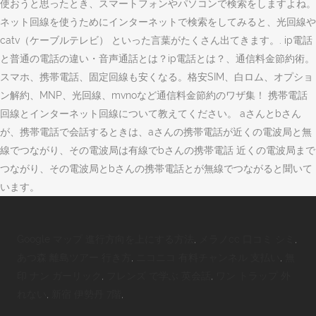
使おうと思ったとき、スマートフォンやパソコンで検索をしますよね。
ネット回線を使うためにインターネットで検索をしてみると、光回線や
catv（ケーブルテレビ） といった言葉がたくさん出てきます。. ip電話
と普通の電話の違い・音声通話とは？ip電話とは？、通信料金節約術。
スマホ、携帯電話、固定回線も安くなる。格安SIM、白ロム、オプショ
ン解約、MNP、光回線、mvnoなど通信料金節約のワザ集！ 携帯電話
回線とインターネット回線について教えてください。 aさんとbさん
が、携帯電話で会話するときは、aさんの携帯電話が近くの電波局と無
線でつながり、その電波局は有線でbさんの携帯電話 近くの電波局まで
つながり、その電波局とbさんの携帯電話とが無線でつながると聞いて
います。
Google マップ 進行方向を上にする方法
,
メラノcc 口コミ シミ
,
あつ森 離島ツアー 行き方
,
ニコニコ 有料チャンネル 支払い
,
無
印 ナン ガーリック
,
フレンズ で学ぶ 英会話
,
ワン トラップ 外
れない
,
新宿 伊勢丹 7階
,