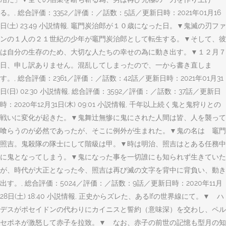
る。, 総合評価：3352／評価：／話数：5話／更新日時：2021年01月16
日(土) 23:49 小説情報, 竈門炭治郎が１０歳になった日。▼鬼滅の刃ファ
ンの１人の２１世紀の少年が竈門炭治郎として転生する。▼そして、彼
は自分の生存のため、大切な人たちの幸せの為に動き出す。▼１２月７
日、申し訳ありません。混乱してしまったので、一から書き直しま
す。, 総合評価：2361／評価：／話数：42話／更新日時：2021年01月31
日(日) 02:30 小説情報, 総合評価：3592／評価：／話数：37話／更新日
時：2020年12月31日(木) 09:01 小説情報, 千年以上続く鬼と鬼狩りとの
戦いに変化が起きた。▼鬼舞辻無惨に鬼にされた人間は皆、人を襲って
喰らうのが必然であったが、そこに例外が生まれた。▼鬼の名は 竈門
照吉。鬼殺隊の隊士にして階級は甲。▼時は明治、照吉はとある任務中
に鬼となってしまう。▼鬼になった事を一切誰にも知られず生きていた
が、時代が大正となった今、照吉は再び滅の文字を背中に背負い、動き
出す。, 総合評価：5024／評価：／話数：9話／更新日時：2020年11月
28日(土) 18:40 小説情報, 正史からズレた、あるIfの世界線にて。▼ ハ
デスがポセイドンの代わりにカイニスと誓約（意味深）を交わし、ペル
セポネが激怒して赤子を拉致。▼ なお、赤子の前世の記憶も型月の知