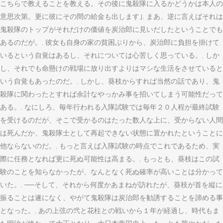
こちらで教えることを教える。その後に鬼殺隊に入るかどうかは本人の
意思次第。更に彼にその間の給金も出します｣, まあ、逆に言えばそれは
鬼殺隊のトップがそれだけの価値を炭治郎に見いだしたということでも
あるのだが。, 彼女も自身の家の貧困ぶりから、炭治郎に負担を掛けて
いるという自覚はあるし、それについては心苦しく思っている。, しか
し、それでも命懸けの戦場に放り出すよりはマシな生活をさせていると
いう自覚もあったのだ。, しかし、葵枝からすれば当然の話であり、鬼
殺隊に関わったとすれば余計なやっかみ事を招いてしまう可能性だって
ある。, なにしろ、毎年行われる入隊試験では毎年２０人程が最終試験
を受けるのだが、そこで受かるのはたった数人な上に、受からない人間
は死んだか、鬼殺隊士として再起できない状態に置かれたということに
他ならないのだ。, もっと言えば入隊試験の時点でこれであるため、実
際に任務となれば更に死ぬ可能性は高まる。, もっとも、葵枝はこの試
験のことを知らなかったが、なんとなく死ぬ確率が高いことは分かって
いた。, ──そして、それから何度かあまねが訪れたが、葵枝が首を縦に
振ることは遂になく、やがて鬼殺隊は炭治郎を勧誘することを諦める事
となった。, あの上弦の弐と花柱との戦いから１年が経過し、時代もま