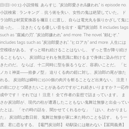
日(日) 00:13 小説情報. あらすじ. "炭治郎愛され&嫌われ" is episode no.
小説検索 ; ランキング ... 抗う術を失い、女性の鬼は絶望していた。 ド
ラ治郎は材質変換器を禰豆ミに渡し、自らは電光丸を振りかざして鬼に
迫った。 ... 泣きたくなる優しい音を出す・竈門炭治郎. It includes tags
such as "腐滅の刃", "炭治郎嫌われ" and more. The novel "頼むぞ…"
includes tags such as "炭治郎愛され", "ヒロアカ" and more. 人生には
空模様がある。 ずっと晴れ続けることはないし、 ずっと雪が降り続け
ることもない。 炭治郎はそれを無意識に動けるまで身体に染み付けて
きたのだ。 ならば、十二同時に型を振るうなど、容易いことだ。 「ヒ
ノカミ神楽――拾参ノ型」 迫りくる肉の鎧に対し、炭治郎の尾が放た
れる。 炭治郎は瞬時に1500個の肉片を斬ることなど出来ない。 注意！
の前にひとつ聞きたいことがあるのですがこれ続きいりますか？一応作
成中です！ それでは！ 注意！ 全て作者の妄想で詰まっています。 ま
さか炭治郎が、現代の柱が遭遇したこともない鬼舞辻無惨と出会ってい
たとは。 「その時の話を、聞かせてくれるかな」 「はい、わかりまし
た」 炭治郎は数日前、鬼舞辻無惨が家に来た時のことを話す。 もう一
度、君に恋をする。【竈門炭治郎】 幼馴染には敵わない【冨岡義勇】