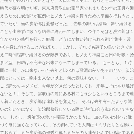
た明治が終わって大正となり、大日本帝国史上、もっとも華やかだった
時代が幕を明けた頃、東京府雲取山の竈門家でもまた次の年の正月を迎
えるために炭治郎が恒例のヒノカミ神楽を舞うための準備を行おうとし
ていたが、当の炭治郎は憂鬱だった。, 去年の舞いは結局、舞い続ける
ことが出来ずに散々な結果に終わってしまい、今年こそはと炭治郎は１
年がかりの修行を行った結果、どうにか舞い続けられる術(全集中・常
中)を身に付けることが出来た。, しかし、それでも調子の良いときでさ
え二時間程舞い続けるのが限界であり、ヒノカミ神楽こと日の呼吸・拾
参ノ型 円環は不完全な出来になってしまっている。, もっとも、１時
間に一技しか出来なかった去年と比べれば雲泥の差があるのだが、炭治
郎にとっては一晩中出来ない以上、何の意味もない。, ｢・・・いや、こ
こで諦めちゃダメだ。今年がダメだったとしても、来年こそはやり遂げ
ないと！｣, そして、雲取山の麓にある村にもう少しというところまで辿
り着いたとき、炭治郎は違和感を覚えた。, それは去年有ったような戦
いの匂いではなく、炭治郎修行している際に時折出会う獣の匂いでもな
い。, しかし、炭治郎の想いを嘲笑うかのように、血の匂いは村へと近
づく毎に強くなっていく。, その倒れている人間は１ミリたりとも動い
ておらず、また炭治郎の優秀な鼻もまたその人達が死んでいる証である