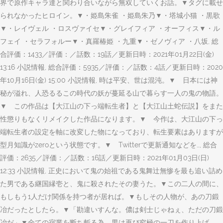
界で原作キャラ達と関わり合いながら無双していくお話。▼タグに載せ
られなかったヒロイン。▼・姫島朱雀 ・姫島朱乃▼・塔城小猫 ・黒歌
▼・レイヴェル ・ロスヴァイセ▼・グレイフィア ・オーフィス▼・ル
フェイ ・セラフォルー▼・真羅椿姫 ・九重▼・ゼノヴィア ・八坂, 総
合評価：1433／評価：／話数：19話／更新日時：2021年01月22日(金)
13:16 小説情報, 総合評価：5935／評価：／話数：4話／更新日時：2020
年10月16日(金) 15:00 小説情報, 時は平安、世は混沌。▼ 日本には神
秘が溢れ、人恐るるこの時代の妖が蔓延る山で暮らす一人の鬼の物語。
▼ この作品は【大江山の下っ端転生者】と【大江山土蛇伝説】をまた
性懲りもなくリメイクした作品になります。▼ 今作は、大江山の下っ
端転生者の設定を軸に改変した物になっており、転生要素はありますが
型月知識がzeroという状態です。▼ Twitterで更新通知などを…, 総合
評価：2635／評価：／話数：16話／更新日時：2021年01月03日(日)
12:33 小説情報, 正史において鬼の始祖である鬼舞辻無惨を最も追い詰め
た男である継国縁壱と、鬼に殺されたその妻うた。▼この二人の間に、
もしもう1人だけ関係を持つ者が居れば。▼もしその人物が、あの刀鍛
冶だったとしたら。▼「勘違いすんな。儂は剣士じゃねぇ、ただの刀鍛
冶だ」▼全ての宿業を断ち斬る為、男は再び究極の一刀を作り上げ