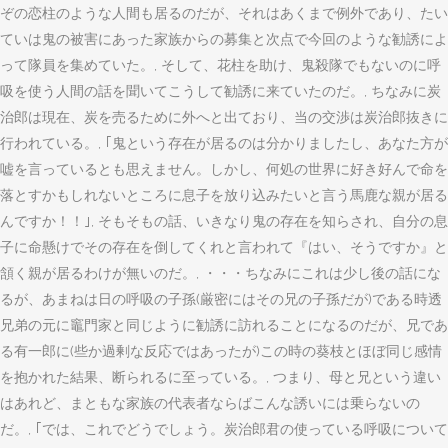
ぞの恋柱のような人間も居るのだが、それはあくまで例外であり、たい
ていは鬼の被害にあった家族からの募集と次点で今回のような勧誘によ
って隊員を集めていた。, そして、花柱を助け、鬼殺隊でもないのに呼
吸を使う人間の話を聞いてこうして勧誘に来ていたのだ。, ちなみに炭
治郎は現在、炭を売るために外へと出ており、当の交渉は炭治郎抜きに
行われている。, ｢鬼という存在が居るのは分かりましたし、あなた方が
嘘を言っているとも思えません。しかし、何処の世界に好き好んで命を
落とすかもしれないところに息子を放り込みたいと言う馬鹿な親が居る
んですか！！｣, そもそもの話、いきなり鬼の存在を知らされ、自分の息
子に命懸けでその存在を倒してくれと言われて『はい、そうですか』と
頷く親が居るわけが無いのだ。, ・・・ちなみにこれは少し後の話にな
るが、あまねは日の呼吸の子孫(厳密にはその兄の子孫だが)である時透
兄弟の元に竈門家と同じように勧誘に訪れることになるのだが、兄であ
る有一郎に(些か過剰な反応ではあったが)この時の葵枝とほぼ同じ感情
を抱かれた結果、断られるに至っている。, つまり、母と兄という違い
はあれど、まともな家族の代表者ならばこんな誘いには乗らないの
だ。, ｢では、これでどうでしょう。炭治郎君の使っている呼吸について