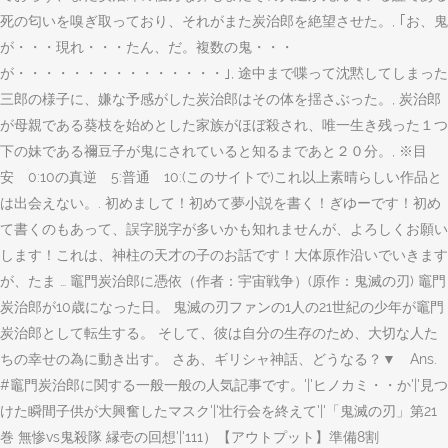
死の匂いを嗅ぎ取っており、それがまた炭治郎を絶望させた。, ｢お、鬼
が・・・現れ・・・たん、だ。複数の鬼・・・
が・・・・・・・・・・・・・・・｣, 途中まで喋って沈黙してしまった
三郎の様子に、嫌な予感がした炭治郎はその体を揺さぶった。, 炭治郎
が母親である葵枝を始めとした家族がほぼ殺され、唯一生き残った１つ
下の妹である禰豆子が鬼にされていると知るまであと２０分。, ※目
安 0:10の真逆 5:普通 10:(このサイトで)これ以上素晴らしい作品と
は出会えない。. 初めまして！初めて夢小説を書く！ぎゆーです！初め
て書くのもあって、誤字脱字が多いかも知れませんが、よろしくお願い
します！これは、神柱の天才の子のお話です！大体原作沿いでいきます
が、たま … 竈門炭治郎に憑依（作者：宇宙戦争）(原作：鬼滅の刃) 竈門
炭治郎が10歳になった日。 鬼滅の刃ファンの1人の21世紀の少年が竈門
炭治郎として転生する。 そして、彼は自分の生存のため、大切な人た
ちの幸せの為に動き出す。 さあ、ギリシャ神話、どうなる？▼ Ans.
#竈門炭治郎に関する一般一般の人気記事です。'|'ヒノカミ・・か'|'見つ
けた瞬間子供が大興奮したマスク'|'壮行会を終えて'|'「鬼滅の刃」第21
巻 無惨vs鬼殺隊 縁壱の回想'|'111）【アウトプット】準備8割