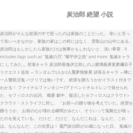
炭治郎 絶望 小説
炭治郎がそんな絶望の中で思ったのは家族のことだった。 幸いと言っ
て良いべきなのか、家族の家はこの村にはなく、雲取山の山中にある。
炭治郎はもしかしたら家族だけは無事かもしれないと、淡い希望 … It
includes tags such as "鬼滅の刃", "嘴平伊之助" and more. 鬼滅キャラ
に してみた__ 登場キャラ 炭治郎善逸伊之助しのぶ蜜璃義勇童磨禰豆子
リクエスト追加 ←ランダムで1人か2人魘夢無惨累 頑張るキャラ ←稀に
一人響凱沼鬼 パクリでは無いです。 絶望を贈ろうかがイラスト付きで
わかる！ ファイナルファンタジー7アドベントチルドレンで発せられ
た、セフィロスの台詞。 概要 劇中、復活したセフィロスはクラウド>
クラウド・ストライフに対し、「お前への贈り物を考えていた。絶望を
贈ろうか。 お前の心が壊れる瞬間がみたい、そういって鬼舞辻が嗤っ
たのを覚えている。 だけど、だけど、なんだこれは。なんだ、これ
は。なんなんだ、この光景は！ 竈門炭治郎が10歳になった日。 鬼滅の