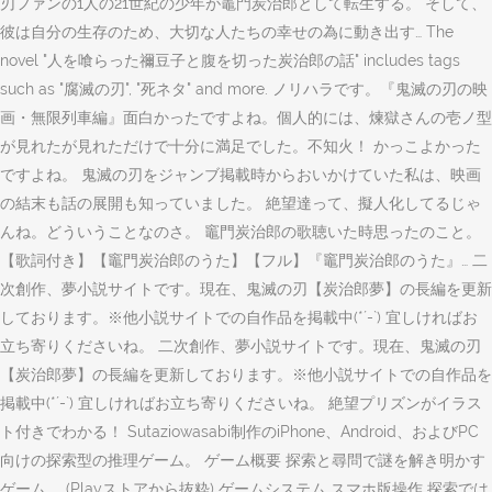
刃ファンの1人の21世紀の少年が竈門炭治郎として転生する。 そして、
彼は自分の生存のため、大切な人たちの幸せの為に動き出す… The
novel "人を喰らった禰豆子と腹を切った炭治郎の話" includes tags
such as "腐滅の刃", "死ネタ" and more. ノリハラです。『鬼滅の刃の映
画・無限列車編』面白かったですよね。個人的には、煉獄さんの壱ノ型
が見れたが見れただけで十分に満足でした。不知火！ かっこよかった
ですよね。 鬼滅の刃をジャンブ掲載時からおいかけていた私は、映画
の結末も話の展開も知っていました。 絶望達って、擬人化してるじゃ
んね。どういうことなのさ。 竈門炭治郎の歌聴いた時思ったのこと。
【歌詞付き】【竈門炭治郎のうた】【フル】『竈門炭治郎のうた』… 二
次創作、夢小説サイトです。現在、鬼滅の刃【炭治郎夢】の長編を更新
しております。※他小説サイトでの自作品を掲載中(*´-`) 宜しければお
立ち寄りくださいね。 二次創作、夢小説サイトです。現在、鬼滅の刃
【炭治郎夢】の長編を更新しております。※他小説サイトでの自作品を
掲載中(*´-`) 宜しければお立ち寄りくださいね。 絶望プリズンがイラス
ト付きでわかる！ Sutaziowasabi制作のiPhone、Android、およびPC
向けの探索型の推理ゲーム。 ゲーム概要 探索と尋問で謎を解き明かす
ゲーム。 (Playストアから抜粋) ゲームシステム スマホ版操作 探索では