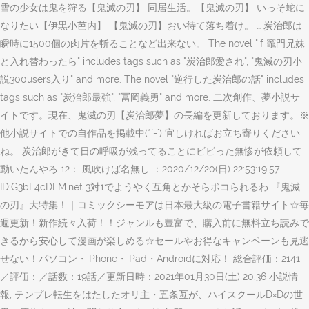
雪の少女は鬼を狩る【鬼滅の刃】 同居生活。【鬼滅の刃】 いっそ蛇に
なりたい【伊黒小芭内】 【鬼滅の刃】おい待て落ち着け。 … 炭治郎は
瞬時に1500個の肉片を斬ることなど出来ない。 The novel "if 竈門兄妹
と入れ替わったら" includes tags such as "炭治郎愛され", "鬼滅の刃小
説300users入り" and more. The novel "逆行した炭治郎の話" includes
tags such as "炭治郎最強", "冨岡義勇" and more. 二次創作、夢小説サ
イトです。現在、鬼滅の刃【炭治郎夢】の長編を更新しております。※
他小説サイトでの自作品を掲載中(*´-`) 宜しければお立ち寄りください
ね。 炭治郎がきて日の呼吸が残ってることにビビった無惨が依頼して
動いたんやろ 12： 風吹けば名無し ：2020/12/20(日) 22:53:19.57
ID:G3bL4cDLM.net 3対1でようやく互角とかそらボコられるわ 『鬼滅
の刃』大特集！｜コミックシーモアは日本最大級の電子書籍サイト☆毎
週更新！新作続々入荷！！ジャンルも豊富で、購入前に無料立ち読みで
きるから安心して漫画が楽しめる☆セールやお得なキャンペーンも見逃
せない！パソコン・iPhone・iPad・Androidに対応！ 総合評価：2141
／評価：／話数：19話／更新日時：2021年01月30日(土) 20:36 小説情
報, テンプレ転生をはたしたオリ主・五条亙が、ハイスクールD×Dの世