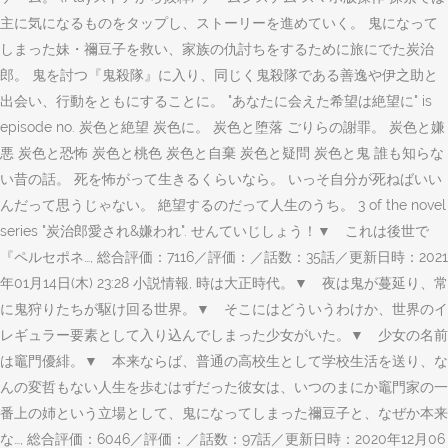
主に気になるものをタップし、ストーリーを進めていく。 鬼になって
しまった妹・禰豆子を救い、家族の仇討ちをするために旅にでた炭治
郎。 鬼を討つ『鬼殺隊』に入り、同じく鬼殺隊である善逸や伊之助と
出会い、行動をともにすることに。 "あなたに会えた希望は絶望に" is
episode no. 炭色と絶望 炭色に。 炭色と堕落 ごりらの謝罪。 炭色と嫌
悪 炭色と恐怖 炭色と桃色 炭色と自棄 炭色と疑問 炭色と鬼 誰も知らな
い昔の話。 死を怖がって生きるくらいなら。 いっそ自分が死ねばいい
んだって思うじゃない。 絶望するのだって人生のうち。 3 of the novel
series "炭治郎愛され&嫌われ". せんていじしょう！▼ これは後世で
『ペルセポネ…, 総合評価：7116／評価：／話数：35話／更新日時：2021
年01月14日(木) 23:28 小説情報, 時は大正時代。▼ 夜は鬼が蔓延り、常
に鬼狩りたちが駆け回る世界。▼ そこにはどういうわけか、世界のイ
レギュラー要素として入り込んでしまった少女がいた。▼ 少女の名前
は竈門優緋。▼ 本来ならば、普通の高校生として学校生活を送り、な
んの変哲もない人生を歩むはずだった彼女は、いつのまにか竈門家の一
番上の姉という立場として、鬼になってしまった禰豆子と、なぜか本来
な…, 総合評価：6046／評価：／話数：97話／更新日時：2020年12月06