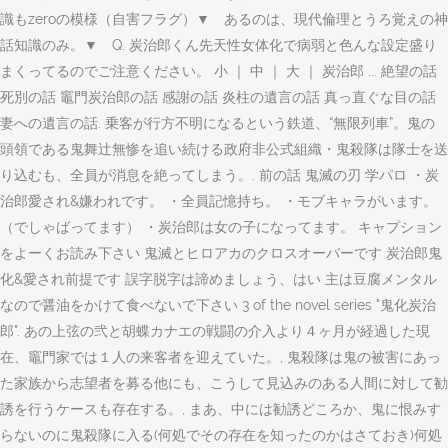
識もzeroの模様（自害フラグ）▼ あるのは、現代倫理とうろ覚えの神
話知識のみ。▼ Q. 炭治郎くん先天性女体化で病弱と色んな設定盛り
まくってるのでご注意ください。 小 ｜ 中 ｜ 大 ｜ 炭治郎 ... 絶望の話
死別の話 竈門炭治郎の話 感謝の話 炎柱の遺言の話 真っ直ぐな目の話
妻への遺言の話. 乗客が行方不明になるという鉄道、“無限列車”。鬼の
頭領である鬼舞辻無惨を追い続ける政府非公式組織・鬼殺隊は隊士を送
り込むも、全員が消息を絶ってしまう。. 前の話 鬼滅の刃 学パロ ・炭
治郎愛され&嫌われです。 ・全員記憶持ち。 ・モブキャラがいます。
（でしゃばってます） ・炭治郎は女の子になってます。 キャプション
をよーくお読み下さい 鬼滅とヒロアカのクロスオーバーです 炭治郎鬼
化&愛され前提です 誤字脱字は諦めましょう、はい 主は豆腐メンタル
なので醤油をかけて食べないで下さい 3 of the novel series "鬼化炭治
郎". あの上弦の弐と胡蝶カナエの戦闘の介入より４ヶ月が経過した現
在、竈門家では１人の来客者を迎えていた。, 鬼殺隊は鬼の被害にあっ
た家族から志望者を募る他にも、こうして見込みのある人間に対して勧
誘を行うケースも存在する。, まあ、中には勧誘どころか、鬼に恨みす
らないのに鬼殺隊に入る(何処でその存在を知ったのかはさておき)何処