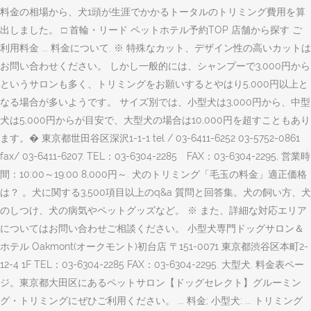
料金の相場から、犬1頭が生涯でかかるトータルのトリミング費用を算
出しました。 □ 首輪・リード ペットホテル予約TOP 店舗から探す ご
利用料金 ... 料金について. ※ 特殊なカット、デザイン性の高いカットは
お問い合わせください。 しかし一般的には、シャンプーで3,000円から
というサロンも多く、トリミングをお願いするとやはり5,000円以上と
なる場合が多いようです。 サイズ別では、小型犬は3,000円から、中型
犬は5,000円からが目安で、大型犬の場合は10,000円を超すこともあり
ます。� 東京都世田谷区深沢1-1-1 tel / 03-6411-6252 03-5752-0861
fax/ 03-6411-6207. TEL：03-6304-2285 FAX：03-6304-2295, 営業時
間：10:00～19:00 8,000円～. 犬のトリミング「毛玉の料金」適正価格
は？ 。犬に関する3,500項目以上のq&a 質問と回答集。犬の飼い方、犬
のしつけ、犬の病気やペットグッズなど。 ※ また、詳細な対応エリア
についてはお問い合わせご相談ください。 小型犬専門ドッグサロン＆
ホテル Oakmont(オークモント)初台店 〒151-0071 東京都渋谷区本町2-
12-4 1F TEL：03-6304-2285 FAX：03-6304-2295. 大型犬. 料金表ペー
ジ。東京都大田区にあるペットサロン【ドッグセレクト】グルーミン
グ・トリミングにぜひご利用ください。 ... 料金; 小型犬: ... トリミング