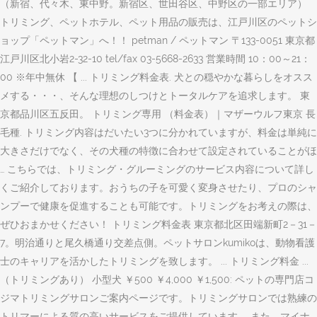
（新宿、代々木、東中野。新宿区、世田谷区、中野区の一部エリア）
トリミング、ペットホテル、ペット用品の販売は、江戸川区のペットシ
ョップ「ペットマン」へ！！ petman / ペットマン 〒133-0051 東京都
江戸川区北小岩2-32-10 tel/fax 03-5668-2633 営業時間 10：00～21：
00 ※年中無休 【 ... トリミング料金表. 犬との穏やかな暮らしをオスス
メする・・・、そんな理想のしつけとトータルケアを追求します。 東
京都品川区五反田。 トリミング専用 （料金表）｜マザーウルフ東京 長
毛種. トリミング内容はだいたい3つに分かれていますが、料金は単純に
大きさだけでなく、その犬種の特徴に合わせて設定されていることがほ
… こちらでは、トリミング・グルーミングのサービス内容について詳し
くご紹介しております。おうちの子を可愛く変身させたり、プロのシャ
ンプーで健康を促進することも可能です。トリミングをお考えの際は、
ぜひおまかせください！ トリミング料金表 東京都北区田端新町2－31－
7。明治通りと尾久橋通り交差点側。ペットサロンkumikoは、動物看護
士のキャリアを活かしたトリミングを致します。 ... トリミング料金 ...
（トリミングあり） 小型犬 ￥500 ￥4,000 ￥1,500: ペットの専門店コ
ジマトリミングサロンご案内ページです。トリミングサロンでは熟練の
トリマーによる質の高いサービスをご提供しています。 また、マイナ