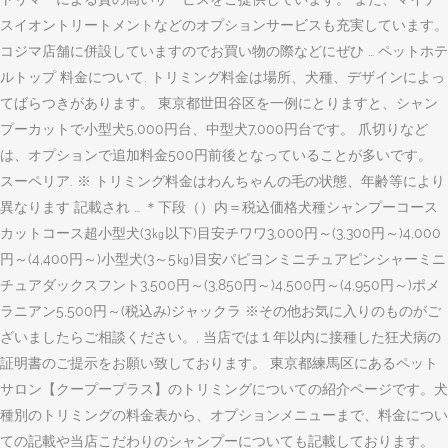
スイオントリートメントなどのオプションサービスも充実しています。
コジマ店舗に併設していますのでお買い物の際などにぜひ … ペットホテ
ルトップ 料金について. トリミング料金は場所、犬種、デザインによっ
てばらつきがあります。 東京都世田谷区を一例にとりますと、シャン
プーカットで小型犬5,000円台、中型犬7,000円台です。 爪切りなど
は、オプションで追加料金500円前後となっていることが多いです。
スーペリア. ※ トリミング料金はわんちゃんの毛の状態、年齢等により
異なります 記載され … ＊下段（）内＝税込価格犬種シャンプーコース
カットコース超小型犬(3㎏以下)目安チワワ3,000円～(3,300円～)4,000
円～(4,400円～)小型犬(3～5㎏)目安パピヨンミニチュアピンシャーミニ
チュアダックスフント3,500円～(3,850円～)4,500円～(4,950円～)ポメ
ラニアン5,500円～(税込み)ジャックラ ※その他お気に入りのものがご
ざいましたらご相談ください。, 当店では１年以内に接種した狂犬病の
証明書のご提示をお願い致しております。 東京都練馬区にあるペット
サロン【クープープラス】のトリミングについての紹介ページです。犬
種別のトリミングの料金表から、オプションメニューまで、料金につい
ての記載や当店こだわりのシャンプーについても記載しております。