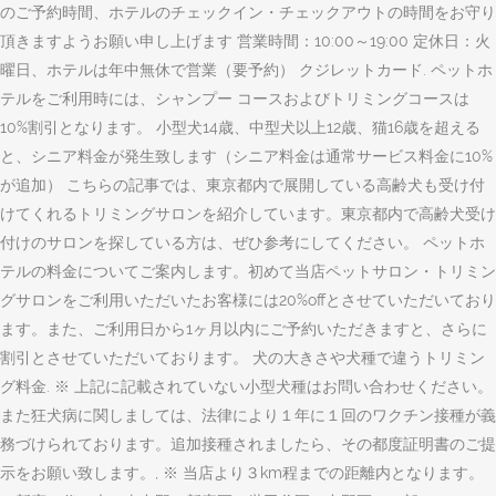
のご予約時間、ホテルのチェックイン・チェックアウトの時間をお守り
頂きますようお願い申し上げます 営業時間：10:00～19:00 定休日：火
曜日、ホテルは年中無休で営業（要予約） クジレットカード. ペットホ
テルをご利用時には、シャンプー コースおよびトリミングコースは
10%割引となります。 小型犬14歳、中型犬以上12歳、猫16歳を超える
と、シニア料金が発生致します（シニア料金は通常サービス料金に10%
が追加） こちらの記事では、東京都内で展開している高齢犬も受け付
けてくれるトリミングサロンを紹介しています。東京都内で高齢犬受け
付けのサロンを探している方は、ぜひ参考にしてください。 ペットホ
テルの料金についてご案内します。初めて当店ペットサロン・トリミン
グサロンをご利用いただいたお客様には20%offとさせていただいており
ます。また、ご利用日から1ヶ月以内にご予約いただきますと、さらに
割引とさせていただいております。 犬の大きさや犬種で違うトリミン
グ料金. ※ 上記に記載されていない小型犬種はお問い合わせください。
また狂犬病に関しましては、法律により１年に１回のワクチン接種が義
務づけられております。追加接種されましたら、その都度証明書のご提
示をお願い致します。, ※ 当店より３km程までの距離内となります。