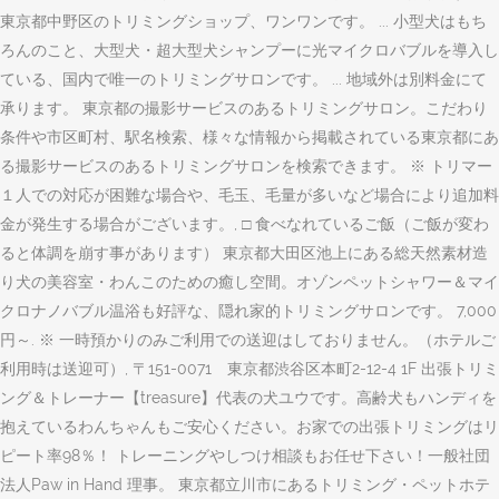
東京都中野区のトリミングショップ、ワンワンです。 ... 小型犬はもち
ろんのこと、大型犬・超大型犬シャンプーに光マイクロバブルを導入し
ている、国内で唯一のトリミングサロンです。 ... 地域外は別料金にて
承ります。 東京都の撮影サービスのあるトリミングサロン。こだわり
条件や市区町村、駅名検索、様々な情報から掲載されている東京都にあ
る撮影サービスのあるトリミングサロンを検索できます。 ※ トリマー
１人での対応が困難な場合や、毛玉、毛量が多いなど場合により追加料
金が発生する場合がございます。, □ 食べなれているご飯（ご飯が変わ
ると体調を崩す事があります） 東京都大田区池上にある総天然素材造
り犬の美容室・わんこのための癒し空間。オゾンペットシャワー＆マイ
クロナノバブル温浴も好評な、隠れ家的トリミングサロンです。 7,000
円～. ※ 一時預かりのみご利用での送迎はしておりません。（ホテルご
利用時は送迎可）, 〒151-0071 東京都渋谷区本町2-12-4 1F 出張トリミ
ング＆トレーナー【treasure】代表の犬ユウです。高齢犬もハンディを
抱えているわんちゃんもご安心ください。お家での出張トリミングはリ
ピート率98％！ トレーニングやしつけ相談もお任せ下さい！一般社団
法人Paw in Hand 理事。 東京都立川市にあるトリミング・ペットホテ