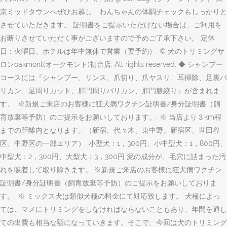
京ミッドタウンへぜひお越し … わんちゃんの体調チェックもしっかりと
させていただきます。 証明書をご提示いただけない場合は、ご利用を
お断りさせていただく事がございますので予めご了承下さい。 定休
日：火曜日、ホテルは年中無休で営業（要予約）, © 犬のトリミングサ
ロンoakmont(オークモント)初台店, All rights reserved, ◆ シャンプー
コースには『シャンプー、リンス、爪切り、爪ヤスリ、耳掃除、足裏バ
リカン、足周りカット、肛門周りバリカン、肛門腺絞り』が含まれま
す。, ※新規ご来店のお客様に狂犬病ワクチン証明書/身分証明書（飼
育放棄等予防）のご提示をお願いしております。, ※ 当店より３km程
までの距離内となります。（新宿、代々木、東中野。新宿区、世田谷
区、中野区の一部エリア）. 小型犬：1，300円、小中型犬：1，800円、
中型犬：2，300円、大型犬：3，300円 泥の成分が、毛穴に詰まった汚
れを吸着して取り除きます。 ※新規ご来店のお客様に狂犬病ワクチン
証明書/身分証明書（飼育放棄等予防）のご提示をお願いしておりま
す。, ※ ミックス犬は類似犬種の料金にて対応致します。 犬種によっ
ては、マメにトリミングをしなければならないこともあり、年間を通し
ての出費も相当な額になっていきます。そこで、今回は犬のトリミング