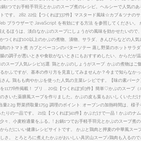
お鍋1つでお手軽手羽元とかぶのスープ煮のレシピ。ヘルシーで人気の
。 282. 22位【つくれぽ337件】マスタード風味☆カブ＆ツナのサラ
の Web ブラウザーで JavaScript を有効にする方法 を参照して
えるほうは、淡白なかぶのスープにしょうがの風味を効かせたいので、皮
のほかつくれぽ100以上のかぶの煮物、漬物、サラダ、きんぴらなどの人
スープ 鶏肉のトマト煮 カブとベーコンのバターソテー 蒸し野菜のホットサラ
の調子が悪いときや食欲がないときにもおすすめしたい、からだが温まるレ
のスープ人気レシピ15選. 鶏とかぶのしょうがスープ. かぶの煮物は
るかふですが、基本の作り方を見直してみませんか？今まで知らなかっ
薫さん. 鶏もも肉やかぶを使った人気の主菜レシピです。【味の素パー
778件掲載！ ブリ ... 20位【つくれぽ363件】簡単♡かぶのスー
のきいた薬膳風スープを作りました。かぶの皮も葉もおいしくいただけ
 食塩相当量2.2g 野菜摂取量175g 調理のポイント: オーブンの加熱時
りの一品です。 21位【つくれぽ341件】かぶだけで一品！かぶのナム
少々、小麦粉適量をふる。! お鍋1つでお手軽手羽元とかぶのスープ煮
からだにいい健康レシピサイトです。 かぶと鶏肉と押麦の中華風スープ
しさ。 とろとろに煮えたかぶがおいしい具沢山スープ♪鶏肉も入るの