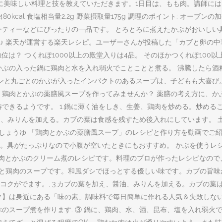
に美味しい料理と技を教えていただきます。1日目は、もも肉。講師には
ー480kcal 食塩相当量2.2g 野菜摂取量175g 調理のポイント: 
ーティーなどにぴったりの一品です。 とろとろに煮えたかぶがおいしい
♪ 楽天が運営する楽天レシピ。ユーザーさんが投稿した「カブと卵の
位は？ つくれぽ1000以上の殿堂入りは4品。 そのほかつくれぽ10
… かぶの入った鍋に鶏肉と水を入れ弱火でことことと煮る。 沸騰したら
カンと丸ごとのかぶが入ったインパクトのあるスープは、子どもも大喜
 鶏肉とかぶの薬膳風スープを作ってみませんか？ 薬膳の考え方に、
できるようです。 1.鍋に薄く油をしき、生姜、鶏肉を炒める。炒めるこ
醤油、みりんを加える。カブの葉は食感を残すため後入れにしています。
す口しょうゆ 「鶏肉とかぶの薬膳風スープ」のレシピと作り方を動画で
具がたっぷりなので小腹が空いたときにもおすすめ。 かぶを使うレシピ
による鶏肉とかぶのクリーム煮のレシピです。料理のプロが作ったレシピな
ブと鶏肉のスープです。和風ダシでほっとする優しい味です。カブの旨味が
クがでます。, 3.カブの葉を加え、醤油、みりんを加える。カブの葉
ク】は身近にある「味の素」調味料で毎日簡単に作れる人気＆失敗しな
かぶのスープ煮を作ります. ③ 鍋に、鶏肉、水、酒、昆布、塩を入れ弱火で