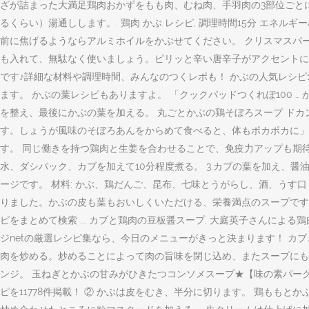
ざが詰まった大満足鶏肉おかずをもも肉、むね肉、手羽肉の3部位ごと
るくらい）湯通しします。. 鶏肉 かぶ レシピ, 調理時間15分 エネルギ
前に焦げるようならアルミホイルをかぶせてください。 クリスマスパ
も入れて、無駄なく使いましょう。ピリッと辛い唐辛子がアクセントに
です♪詳細な材料や調理時間、みんなのつくレポも！ かぶの人気レシピ1
ます。 かぶの葉レシピもありますよ。 「クックパッドつくれぽ100 
を整え、最後にかぶの葉を加える。 丸ごとかぶの鶏そぼろスープ ド
す。しょうが風味のそぼろあんをからめて食べると、体もポカポカに」
す。 同じ働きを持つ鶏肉と生姜を合わせることで、免疫力アップも期待
水、ダシパック、カブを加えて10分程度煮る。 3.カブの葉を加え、
ージです。 材料: かぶ、鶏だんご、昆布、七味とうがらし、酒、う
りました。かぶの皮も葉もおいしくいただける、栄養満点のスープです。
ピをまとめて検索 ... カブと鶏肉の豆板醤スープ. 大庭英子さん
ジnetの厳選レシピ集なら、今日のメニューがきっと決まります！ カ
肉を炒める。炒めることによって肉の旨味を閉じ込め、またスープにもコ
ンジ。 玉ねぎとかぶの甘みがひきたつコンソメスープ★【味の素パー
ピを11778件掲載！ ② かぶは皮をむき、半分に切ります。 鶏ももと