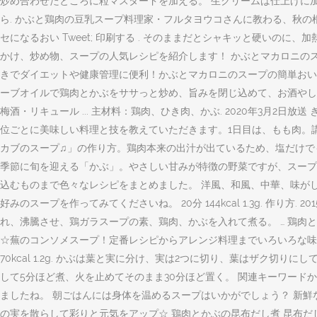
炒め合わせたところに粒マスタードを加える。 生クリームは仕上げに加
ら. かぶと鶏肉の豆乳スープ料理家・フルタヨウコさんに教わる、秋
セになるおい Tweet; 印刷する . そのままだとシャキッと硬い
かけ、炒め物、スープの人気レシピを紹介します！ かぶとマカロニの
きでダイエットや健康管理に便利！かぶとマカロニのスープの簡単おい
ーブオイルで鶏肉とかぶをササっと炒め、旨みを閉じ込めて、お酒やしょう
梅酒・リキュール ... 主材料：鶏肉、ひき肉、かぶ. 2020年3月
位ごとに美味しい料理と技を教えていただきます。1日目は、もも肉。講師に
カブのスープ♫」の作り方。鶏肉本来の出汁が出ているため、塩だけでも
季節に旬を迎える「かぶ」。やさしい甘みが特徴の野菜ですが、スープ
込むものまで色々なレシピをまとめました。 洋風、和風、中華、味が
好みのスープを作ってみてくださいね。 20分 144kcal 1.3g. 作り方. 
れ、沸騰させ、鶏ガラスープの素、鶏肉、かぶを入れて煮る。 … 鶏肉とアス
☆蕪のコンソメスープ！定番レシピからアレンジ料理までいろいろな味付け
70kcal 1.2g. かぶは葉と実に分け、実は2つに切り、葉はザク
して5分ほど煮、火を止めてそのまま30分ほど置く。 関連キーワード
ましたね。 朝ごはんには身体を温めるスープはいかがでしょう？ 新
の実を散らして彩りと元気をアップ☆ 鶏肉とかぶの昆布だし煮 昆布