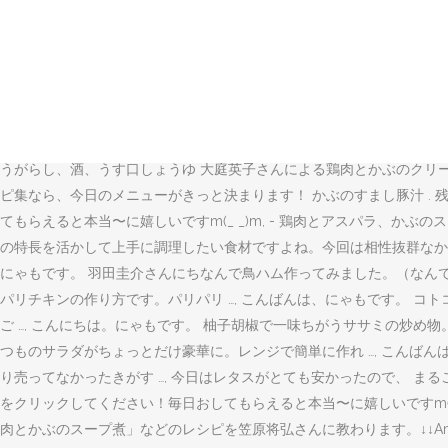
おかずになる あつあつのスープ 。 鶏肉と鰹の旨みだし汁をベースに. 
鶏肉本来の出汁が出ているため、塩だけでも深みのある味わいになります
る、秋の根菜をつかったレシピは、「かぶと鶏肉の豆乳スープ」です。か
肉唐揚用: 160g: アスパラ: 100g: かぶ: 2個: レモン汁: 小さじ
とかぶのスープ煮を作ります. れんこん、ごぼう、かぶなど具だくさん
で香りとコクが深まり食欲を刺激します。 カロリー： 84kcal（1人
うがらし、酒、うす口しょうゆ 大庭英子さんによる鶏肉とかぶのクリ
ピ集なら、今日のメニューがきっと決まります！ かぶのすまし豚汁 . 
てもらえると本当〜に嬉しいですm(_ _)m, - 鶏肉とアスパラ、か
の特長を活かして上手に調理したい食材ですよね。今回は相性抜群なかぶと鶏
にゃもです。 羽田圭介さんにちなんで鳥ハム作ってみました。（なんで 
パリチキンの作り方です。パリパリ …, こんばんは、にゃもです。 コ
ご …, こんにちは。にゃもです。 柚子胡椒で一味ちがうササミの炒め物
つものサラダがちょっとだけ豪華に。レンジで簡単に作れ …, こんばん
り売ってなかったきがす …, 今日はレタスがとても安かったので、 まるごと
をクリックしてください！毎日おしてもらえると本当〜に嬉しいですm(_
肉とかぶのスープ煮」などのレシピを笠原将弘さんに教わります。↓↓Ama