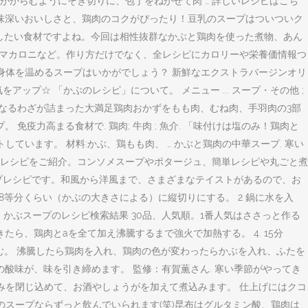
がからむようにそぎ切りに、包丁をねかせて肉 … 詳しいレシピはこち
味深いおいしさと、鶏肉のコクがぴったり！豆乳のスープはついついク
調理したい食材ですよね。今回は相性抜群なかぶと鶏肉を使った煮物、あん
、マカロニなど。作り方だけでなく、全レシピにカロリーや栄養価情報つ
身体を温めるスープはいかがでしょう？ 新鮮なエクストラバージンオリ
プ☆ 「かぶのレシピ」について。 メニュー ... スープ・その他 ;
味しくなるわざが詰まった大満足鶏肉おかずをもも肉、むね肉、手羽肉の3部
疫力高まる食材で. 鶏肉; 牛肉 ; 魚介. 「味付けは塩のみ！鶏肉と
います。 材料:かぶ、鶏もも肉、 … かぶと鶏肉の中華スープ. 寒い
レシピをご紹介。コンソメスープやポタージュ、簡単レシピや丸ごと煮
プレシピです。和風から洋風まで、さまざまなテイストがあるので、お
く、 かぶは4～8等分くらい（かぶの大きさによる）に縦切りにする。 2 鍋に水を入
シピ。かぶスープのレシピ検索結果 30品、人気順。1番人気はささっと作る
ら、鶏肉とaを全て加え沸騰するまで強火で加熱する。 4. 15分
みこむ。 沸騰したら鶏肉を入れ、鶏肉の色が変わったらかぶを入れ、ふたを
の酸味が、味を引き締めます。 監修：有賀薫さん. 寒い季節がやってき
みを閉じ込めて、お酒やしょうがを加えて煮込みます。 仕上げにはクコ
のスープならずっと飲んでいられます(笑)昆布はグルタミン酸、鶏肉は