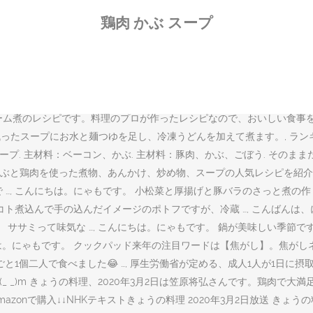
スープ カブ ジャガイモ 水 玉ネギ ベーコン 小麦粉 牛乳 ドライパセ
鶏肉 かぶ スープ
！！♫母に教えてもらってから、リピートしています。 材料:かぶ、鶏
ぶの滋味深いおいしさと、鶏肉のコクがぴったり！豆乳のスープはついつ
1/3: 塩: 小さじ1: オリーブオイル: 大さじ1: 注文できる材料. 生協パル
！！ 和風仕立てのおかずスープです。 食感よく、じわっと旨み広がる
分） 調理時間： 約10分. 土井 善晴さんのかぶを使った「鶏だんごとか
ーム煮のレシピです。料理のプロが作ったレシピなので、おいしい食事を
残ったスープにお水と麺つゆを足し、冷凍うどんを加えて煮ます。, ラン
ぶのスープ. 主材料：ベーコン、かぶ. 主材料：豚肉、かぶ、ごぼう. そ
肉を使った煮物、あんかけ、炒め物、スープの人気レシピを紹介します！ お
…, こんにちは。にゃもです。 小松菜と厚揚げと豚バラのさっと煮の作り
トコト煮込んで手の込んだイメージのポトフですが、冷蔵 …, こんばん
。 ササミって味気な …, こんにちは。にゃもです。 鍋が美味しい季節で
は。にゃもです。 クックパッド来年の注目ワードは【焦がし】。焦がしネ
1個二人で食べました😂 …, 厚生労働省が定める、成人1人が1日に摂取す
 _)m きょうの料理、2020年3月2日は笠原将弘さんです。鶏肉で大
zonで購入↓↓NHKテキストきょうの料理 2020年3月2日放送 き