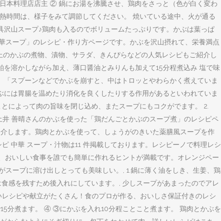
日本料理店店主 ② 鍋にお湯を沸騰させ、鶏肉をさっと（色が白く変わ
オーブンの加熱時間は、様子をみて調節してください。 焼いている途中、火が通る
具沢山スープ♪鶏肉も入るのでボリュームたっぷりです。かぶは葉っぱ
中華スープ」のレシピ・作り方ページです。かぶを沢山摂れて、栄養満点
0以上のかぶの煮物、漬物、サラダ、きんぴらなどの人気レシピもご紹介し
酒粕を溶かしながら加え、薄口醤油とみりんも加えて15分程煮込み 塩で味
び。「スプーンなどでかぶを崩すと、中はトロッとやわらかく煮えていま
かぶには胃腸を温めたり消化を良くしたりする作用があるといわれていま
とによって肉の旨味を閉じ込め、またスープにもコクがでます。 2.
 土井 善晴さんのかぶを使った「鶏だんごとかぶのスープ煮」のレシピペ
ご紹介します。鶏肉とかぶを使って、しょうがのきいた薬膳風スープを作
 中華 スープ・汁物は11 件掲載しております。レシピーノで料理レシ
ので、おいしい食事を誰でも簡単に作れるヒントが満載です。オレンジペー
スープに溶け出しとっても美味しい。, 1.鍋に薄く油をしき、生姜、鶏
は食感を残すため後入れにしています。, 少しスープがあまったのでアレ
いレシピや献立がたくさん！食のプロが作る、おいしさ保証付きのレシ
15分煮ます。 ④ ③にかぶを入れ10分程ことこと煮ます。 鶏肉とかぶを