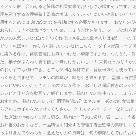
イノシン酸、合わせると旨味の相乗効果でおいしさが増すそうです。 
理を紹介する管理栄養士監修の美味しくてからだにいい健康レシピサイトです
用するためには JavaScript を有効にする必要があります。 あなた
おろししょうがは焦げやすいため、しょうが汁を使う。 スープの味を調
かぶの人気レシピ1位は？ つくれぽ1000以上の殿堂入りは4品。 そ
ドつくれぽ100 … 作り方1. 詳しいレシピはこちら. 1. ダイス野菜
に染みる冬は、体調管理にも気をつけたい季節ですよね。なんとなく胃腸
た。柚子がふんわり香る優しい味付けがおいしい！ 栄養たっぷり！かぶ
のおかずでも利用でき、とても便利な食材です。普段何気なく使ってい
っくらと含ませて。レモンの酸味が、味を引き締めます。 監修：有賀
レシピや献立がたくさん！食のプロが作る、おいしさ保証付きのレシピを11
レシピと作り方を動画でご紹介します。鶏肉とかぶを使って、しょうが
おすすめ。 鶏肉 かぶ レシピ, 調理時間15分 エネルギー480kcal
らアルミホイルをかぶせてください。 クリスマスパーティーなどにぴった
まねぎは1cm幅のくし形に切る。鶏肉は一口大に切り、塩・こしょう各
お弁当のおかずなど、一品料理を紹介する管理栄養士監修の美味しくて
っぷり含んでやわらかく煮えたかぶの風味は、旬の季節ならではのおい