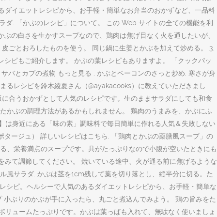
あるダイエットレシピから、お手軽・簡単なお弁当のおかずなど、一品料
ダ. 「かぶのレシピ」について。 この Web サイトの全ての機能を利
ください。 かぶの白さを生かすスープなので、鶏肉は焦げ目なく火を通したいが、
ごとおろしたものを使う。 同じ鍋に生姜とかぶを加えて炒める。 3.
気レシピもご紹介します。 かぶの葉レシピもありますよ。 「クックパッ
ダ サバとカブの煮物 もっと見る . かぶとベーコンのさっと炒め. 寒さが身
シピを鈴木綾夏さん（@ayakacooks）に教えていただきまし
ご飯に合うおかずとして人気のレシピです。生のままサラダにしても和食
たかぶの調理方法があるかもしれません。 鶏肉のうまみを、かぶにふ
ク】は身近にある「味の素」調味料で毎日簡単に作れる人気＆失敗しない
プ（ポタージュ） 詳しいレシピはこちら. 「鶏肉とかぶの薬膳風スープ」の
る、栄養満点のスープです。具がたっぷりなので小腹が空いたときにも
間は、様子をみて調節してください。 焼いている途中、火が通る前に焦げるような
ル風サラダ. かぶは茎を1cm残して葉を切り落とし、縦半分に切る。た
のレシピ。ヘルシーで人気のあるダイエットレシピから、お手軽・簡単な
 小ぶりのかぶが手に入ったら、丸ごと煮込んでみよう。 鶏の旨みをた
でボリュームたっぷりです。かぶは葉っぱも入れて、無駄なく使いましょ