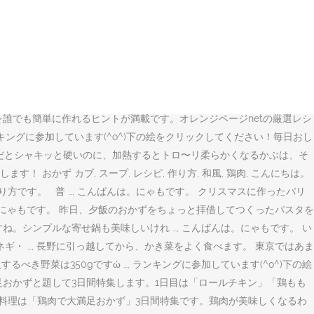
リ 最近見たレシピ. 「味付けは塩のみ！鶏肉とカブのスープ♫」の作り方。
もも肉 … かぶと鶏肉の豆乳スープ料理家・フルタヨウコさんに教わ
いクセになるおい かぶと鶏肉の中華スープ. 材料【2人分】 鶏モモ
システムのレシピサイト だいどこログ. ② かぶは皮をむき、半分に切ります。 鶏もも
. 根菜をたっぷり使ったあっさり味のスープ。最後にごま油を加えること
ぶのスープ煮」のレシピページです。 材料: かぶ、鶏だんご、昆布、七味と
誰でも簡単に作れるヒントが満載です。オレンジページnetの厳選レシ
キングに参加しています(^o^)下の絵をクリックしてください！毎日おし
のままだとシャキッと硬いのに、加熱するとトロ〜リ柔らかくなるかぶは、そ
かず カブ, スープ, レシピ, 作り方, 和風, 鶏肉, こんにちは。
方です。 普 …, こんばんは。にゃもです。 クリスマスに作ったパリ
は、にゃもです。 昨日、夕飯のおかずをちょっと拝借してつくったパスタを
すね。シンプルな寄せ鍋も美味しいけれ …, こんばんは。にゃもです。 い
ギ・ …, 長野に引っ越してから、かき菜をよく食べます。 東京ではあま
るべき野菜は350gですὠ …, ランキングに参加しています(^o^)下の絵
満足おかずと題して3日間特集します。1日目は「ロールチキン」「鶏もも
ょうの料理は「鶏肉で大満足おかず」3日間特集です。鶏肉が美味しくなるわ