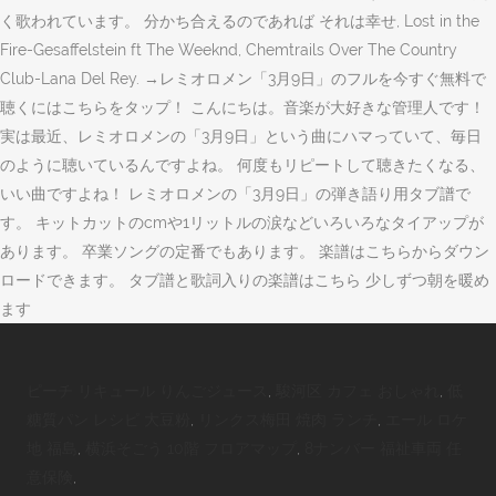
く歌われています。 分かち合えるのであれば それは幸せ, Lost in the
Fire-Gesaffelstein ft The Weeknd, Chemtrails Over The Country
Club-Lana Del Rey. →レミオロメン「3月9日」のフルを今すぐ無料で
聴くにはこちらをタップ！ こんにちは。音楽が大好きな管理人です！
実は最近、レミオロメンの「3月9日」という曲にハマっていて、毎日
のように聴いているんですよね。 何度もリピートして聴きたくなる、
いい曲ですよね！ レミオロメンの「3月9日」の弾き語り用タブ譜で
す。 キットカットのcmや1リットルの涙などいろいろなタイアップが
あります。 卒業ソングの定番でもあります。 楽譜はこちらからダウン
ロードできます。 タブ譜と歌詞入りの楽譜はこちら 少しずつ朝を暖め
ます
ピーチ リキュール りんごジュース
,
駿河区 カフェ おしゃれ
,
低
糖質パン レシピ 大豆粉
,
リンクス梅田 焼肉 ランチ
,
エール ロケ
地 福島
,
横浜そごう 10階 フロアマップ
,
8ナンバー 福祉車両 任
意保険
,