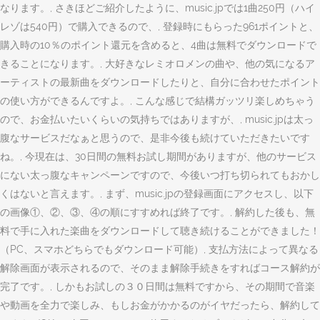
なります。, さきほどご紹介したように、music.jpでは1曲250円（ハイ
レゾは540円）で購入できるので、, 登録時にもらった961ポイントと、
購入時の10％のポイント還元を含めると、4曲は無料でダウンロードで
きることになります。, 大好きなレミオロメンの曲や、他の気になるア
ーティストの最新曲をダウンロードしたりと、自分に合わせたポイント
の使い方ができるんですよ。, こんな感じで結構ガッツリ楽しめちゃう
ので、お金払いたいくらいの気持ちではありますが、, music.jpは太っ
腹なサービスだなぁと思うので、是非今後も続けていただきたいです
ね。, 今現在は、30日間の無料お試し期間がありますが、他のサービス
にない太っ腹なキャンペーンですので、今後いつ打ち切られてもおかし
くはないと言えます。, まず、music.jpの登録画面にアクセスし、以下
の画像①、②、③、④の順にすすめれば終了です。, 解約した後も、無
料で手に入れた楽曲をダウンロードして聴き続けることができました！
（PC、スマホどちらでもダウンロード可能）, 支払方法によって異なる
解除画面が表示されるので、そのまま解除手続きをすればコース解約が
完了です。, しかもお試しの３０日間は無料ですから、その期間で音楽
や動画を全力で楽しみ、もしお金がかかるのがイヤだったら、解約して