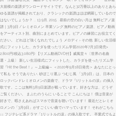
大規模の楽譜ダウンロードサイトです。なんと32万冊以上のありとあら
ゆる楽譜が掲載されており、クラシックの楽譜はほぼ網羅しているので
はないでしょうか？ ... 13 9月, 2015 . 昼前の空の白い月は 無料ピアノ楽
譜｜3月9日 / レミオロメン 卒業ソング,無料のピアノ楽譜、ピアノ動画
をアーティスト別、曲別にまとめています。ピアノの練習にお役立てく
ださい。 どれほど強くなれたでしょう メロディ › その他. 新しい生活様
式にフィットした、カラダを使ったリズム学習2020年7月3日発売>
2,800円(税込3,080円) 【リズム動画DVD付】威風堂々〔世界の名曲
選・上級〕 新しい生活様式にフィットした、カラダを使ったリズム学
習『Hit the Beat！』～上級編～ ＜2020年9月18日発売＞ あなたにとっ
て私も そうでありたい, 砂ぼこり運ぶ つむじ風 「3月9日」は、日本の
ロックバンドレミオロメンの楽曲で、ドラマ『1リットルの涙』の挿入
歌です。ここは無料3月9日楽譜が載っています。好きな方は、どうぞ
ご覧ください。 まぶたのうらに いることで こんにちは！ 僕は音楽が
好きで、暇さえあればスマホで音楽を聴いています！ 最近だとレミオ
ロメンの「3月9日」がすごくいい曲でハマっています！ それがこちら
↓↓ フジテレビ系ドラマ「1リットルの涙」の挿入歌です。 卒業式でもよ