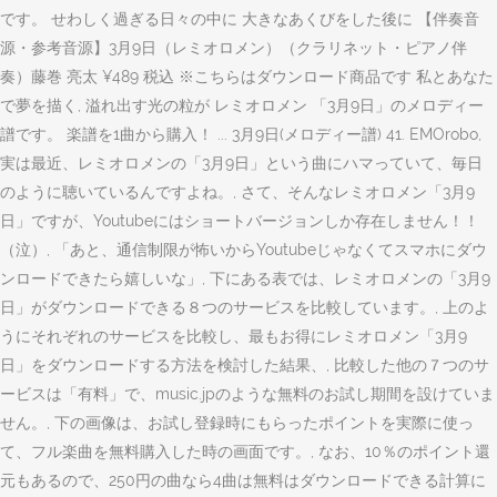
です。 せわしく過ぎる日々の中に 大きなあくびをした後に 【伴奏音
源・参考音源】3月9日（レミオロメン）（クラリネット・ピアノ伴
奏）藤巻 亮太 ¥489 税込 ※こちらはダウンロード商品です 私とあなた
で夢を描く, 溢れ出す光の粒が レミオロメン 「3月9日」のメロディー
譜です。 楽譜を1曲から購入！ ... 3月9日(メロディー譜) 41. EMOrobo,
実は最近、レミオロメンの「3月9日」という曲にハマっていて、毎日
のように聴いているんですよね。, さて、そんなレミオロメン「3月9
日」ですが、Youtubeにはショートバージョンしか存在しません！！
（泣）, 「あと、通信制限が怖いからYoutubeじゃなくてスマホにダウ
ンロードできたら嬉しいな」, 下にある表では、レミオロメンの「3月9
日」がダウンロードできる８つのサービスを比較しています。, 上のよ
うにそれぞれのサービスを比較し、最もお得にレミオロメン「3月9
日」をダウンロードする方法を検討した結果、, 比較した他の７つのサ
ービスは「有料」で、music.jpのような無料のお試し期間を設けていま
せん。, 下の画像は、お試し登録時にもらったポイントを実際に使っ
て、フル楽曲を無料購入した時の画面です。, なお、10％のポイント還
元もあるので、250円の曲なら4曲は無料はダウンロードできる計算に