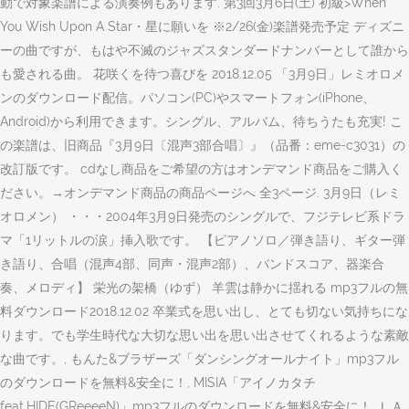
動で対象楽譜による演奏例もあります. 第3回3月6日(土) 初級>When
You Wish Upon A Star・星に願いを ※2/26(金)楽譜発売予定 ディズニ
ーの曲ですが、もはや不滅のジャズスタンダードナンバーとして誰から
も愛される曲。 花咲くを待つ喜びを 2018.12.05 「3月9日」レミオロメ
ンのダウンロード配信。パソコン(PC)やスマートフォン(iPhone、
Android)から利用できます。シングル、アルバム、待ちうたも充実! こ
の楽譜は、旧商品『3月9日〔混声3部合唱〕』（品番：eme-c3031）の
改訂版です。 cdなし商品をご希望の方はオンデマンド商品をご購入く
ださい。→オンデマンド商品の商品ページへ 全3ページ. 3月9日（レミ
オロメン） ・・・2004年3月9日発売のシングルで、フジテレビ系ドラ
マ「1リットルの涙」挿入歌です。 【ピアノソロ／弾き語り、ギター弾
き語り、合唱（混声4部、同声・混声2部）、バンドスコア、器楽合
奏、メロディ】 栄光の架橋（ゆず） 羊雲は静かに揺れる mp3フルの無
料ダウンロード2018.12.02 卒業式を思い出し、とても切ない気持ちにな
ります。でも学生時代な大切な思い出を思い出させてくれるような素敵
な曲です。, もんた&ブラザーズ「ダンシングオールナイト」mp3フル
のダウンロードを無料&安全に！, MISIA「アイノカタチ
feat.HIDE(GReeeeN)」mp3フルのダウンロードを無料&安全に！, ＬＡ