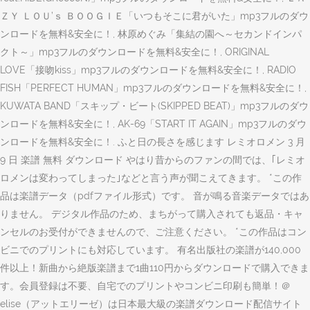
ＺＹ ＬＯＵ’ｓ ＢＯＯＧＩＥ「いつもそこに君がいた」mp3フルのダウ
ンロードを無料&安全に！, 林原めぐみ「集結の園へ～セカンドインパ
クト～」mp3フルのダウンロードを無料&安全に！, ORIGINAL
LOVE「接吻kiss」mp3フルのダウンロードを無料&安全に！, RADIO
FISH「PERFECT HUMAN」mp3フルのダウンロードを無料&安全に！,
KUWATA BAND「スキップ・ビート(SKIPPED BEAT)」mp3フルのダウ
ンロードを無料&安全に！, AK-69「START IT AGAIN」mp3フルのダウ
ンロードを無料&安全に！. ふと日の長さを感じます レミオロメン 3 月
9 日 楽譜 無料 ダウンロード やはり昔からのファンの間では、｢レミオ
ロメンは変わってしまった｣などと言う声が聞こえてきます。 *この作
品は楽譜データ（pdfファイル形式）です。 音が鳴る音楽データではあ
りません。 デジタル作品のため、まちがって購入されても返品・キャ
ンセルのお受付ができませんので、ご注意ください。 *この作品はコン
ビニでのプリントにも対応しています。 有名出版社の楽譜が140,000
件以上！新曲から絶版楽譜まで1曲110円からダウンロードで購入できま
す。会員登録は不要、自宅でのプリントやコンビニ印刷も簡単！＠
elise（アットエリーゼ）は日本最大級の楽譜ダウンロード配信サイト