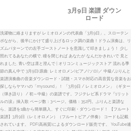
3月9日 楽譜 ダウン
ロード
洗濯物に絡まりますが レミオロメンの代表曲「3月9日」。スローテン
ポながら、後半にかけて盛り上げるロック調の楽曲！ドラム演奏は、リ
ズムパターンでの左手ゴーストノートを意識して叩きましょう！ 少し
照れてるあなたの横で, 瞳を閉じれば あなたが なんだかきれいで 見と
れました, 青い空は凛と澄んで | オリコンミュージックストア 流れる季
節の真ん中で 3月9日(原曲: レミオロメン)ピアノ(ソロ)／ 中級/ぷりんと
楽譜演奏曲の音楽ダウンロード・試聴・スマホ対応の高音質な音楽をお
探しならヤマハの「mysound」！ 「3月9日 / レミオロメン」（ギター
（弾き語り） / 初～中級）の楽譜です。フジテレビ系ドラマ『1リット
ルの涙』挿入歌 ページ数：3ページ。価格：352円。ぷりんと楽譜な
ら、楽譜を1曲から簡単購入、すぐに印刷・ダウンロード！ 【フルート
楽譜】3月9日（レミオロメン）（フルートピアノ伴奏） コードも記載
されています。 PDF(高画質)によるダウンロード販売です。 YouTube連