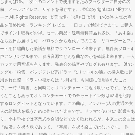
しまえばOK。, 次回のコメントで使用するためブラウザーに自分の名
前、メールアドレス、サイトを保存する。. ©Copyright2021 MP3フリ
ーク.All Rights Reserved. 楽天市場-「3月9日 楽譜」1,380件 人気の商
品を価格比較・ランキング･レビュー・口コミで検討できます。ご購入
でポイント取得がお得。セール商品・送料無料商品も多数。「あす楽」
なら翌日お届けも可 … バロックから近代までの曲を、リコーダーとフル
ート用に編曲した楽譜が無料でダウンロード出来ます。無伴奏ソロ～4
声アンサンブルまで。参考音源でどんな曲なのかを確認出来ます。一人
カラオケ用音源も有ります。発表会の録音やブログも有ります。 8thシ
ングル「粉雪」がフジテレビ系ドラマ『1リットルの涙』の挿入歌に起
用された際、ドラマ中盤からは「3月9日」も同様に使用されたこと
で、一時「粉雪」と同時にオリコンチャートに返り咲いたです。そのよ
うなこともあってオリコンチャートでのチャートイン数は62週を記録
するロングヒットとなっています。この曲は、メンバー3人の共通の友
人の結婚式を祝うために作られた楽曲です。ドラマで使われた影響もあ
り、小中学校では卒業式や合唱などでよく歌われるが、本来この楽曲は
『結婚』を祝う歌であって、『卒業』を祝う楽曲ではないです。, 作
詞・作曲:藤巻亮太 編曲:レミオロメン 唄：レミオロメン 世界最