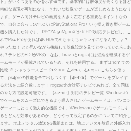
ト」がいくつあるのかを示す値です。基本的には解像度が高くなるほど
精細な表現が可能になり、きれいな映像でゲームが楽しめるようになり
ます。ゲーム向けテレビの画質を大きく左右する重要なポイントなの
で、自分に合っ … 15年ぶりにPlayStation4 Proという据え置き型ゲーム
機を購入した沖です。 REGZA 50M500Xは4K HDR対応テレビだし、こ
れでPS4 Proがあれば4K HDRでめちゃくちゃキレイになるんでしょ？
やったね！ とか思いながら接続して映像設定を見てとやっていたら… あ
れ？テレビのHDRが2Kの … なお、braviaとregzaには遅延を軽減するゲ
ームモードが搭載されているため、それを使用する。 まずはhdmiでの
比較 ※ シャッタースピード1/4000 左viera、右regza. こちらを使っ
て、ps4proの性能を全て出しつくす 【4k+hdr】 でゲーム をプレイす
る方法をご紹介致します！ regzaのhdr対応テレビであれば、全て同様
のやり方で設定可能です。 【4k+hdr】対応のテレビ一覧. Windows10
でゲームをスムーズにできるよう導入されたゲームモードは、パソコン
ゲーマーにとって魅力的な機能です。Windows10でゲームモードにす
るとどんな効果があるのか、どうやって設定するのかについてご紹介し
ます。 地上デジタル放送を2番組または、地上デジタル放送と外部入力
を同時に見ることができます。画面の拡大・縮小は3段階 … ゲームスム