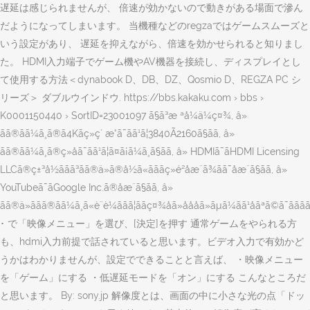
遅延は感じられませんが、 倍速が効かないので動きがある場面で滲ん
だようになってしまいます。 当機種などのregzaではゲームスムーズと
いう設定があり、 遅延を抑えながら、倍速を効かせられると知りまし
た。 HDMI入力端子でゲーム機やAV機器を接続し、ディスプレイとし
て使用する方法＜dynabook D、DB、DZ、Qosmio D、REGZA PC シ
リーズ＞ ダブルウインドウ. https://bbs.kakaku.com › bbs ›
K0001150440 › SortID=23001097 ã§ã³æ ªå¼ä¼ç¤¾, â»
ãã®ãã¼ã¸ã®ã4Kãç»ç´ æ°ã¯ãã¹ã¦3840Ã2160ã§ãã, â»
ãã®ãã¼ã¸ã®ç»åã¯ãã¹ã¦ã¤ã¡ã¼ã¸ã§ãã, â» HDMIã¯ãHDMI Licensing
LLCã®ç±³å½ããã³ãã®ä»ã®å½ã«ãããç»é²åæ¨ã¾ãã¯åæ¨ã§ãã, â»
YouTubeã¯ãGoogle Inc.ã®åæ¨ã§ãã, â»
ãã®ä»ããã®ãã¼ã¸ã«è¨è¼ããã¦ããç¤¾åã»åååã»ãµã¼ãã¹åãªã©ã¯ããããã
･ で「映像メニュー」を選び、[決定]を押す 通常ゲームをやられる方
も、hdmi入力前提で話されていると思います。ビデオ入力で有効かど
うかはわかりませんが、設定でできることと言えば、 ・映像メニュー
を「ゲーム」にする ・低遅延モードを「オン」にする こんなところだ
と思います。 By: sony.jp 解像度とは、画面の中に小さな光の点「ドッ