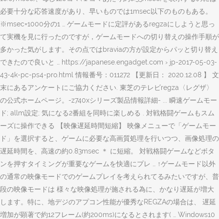
必要十分な応答速度があり、早いものでは1msec以下のものもある。
※msec=1000分の1 … ゲームモードに定評があるregzaにしようと思っ
て実機を見に行ったのですが，ゲームモードへの切り替えの操作手順が
多かった気がします。その点ではbraviaの方が設定からパッと切り替え
できたので良いと … https://japanese.engadget.com › jp-2017-05-03-
43-4k-pc-ps4-pro.html 情報番号：011272 【更新日： 2020.12.08 】 文
末にあるアンケートにご協力ください. 東芝のテレビregza〈レグザ〉
の公式ホームページ。-z740xシリーズ製品情報詳細- ... 瞬速ゲームモー
ド; allm設定; 気になる2番組を同時に楽しめる . 対戦格闘ゲームもスム
ーズに操作できる 【映像遅延時間短縮】 映像メニューで「ゲームモー
ド」を選択すると、ゲームに必要な高画質処理を行いつつ、画像処理の
遅延時間を、高速の約0.83msec ＊ に短縮。 対戦格闘ゲームなどボタ
ンを押すタイミングが重要なゲームを快適にプレ … ↑ゲームモード以外
の通常の映像モードでのゲームプレイを考えられてるみたいですが、普
段の映像モードは 様々な映像処理が施される為に、かなり遅延が増大
します。特に、地デジのアプコン性能が優秀なREGZAの場合は、 遅延
増加が顕著で約12フレーム(約200ms)になるとされます( … Windows10