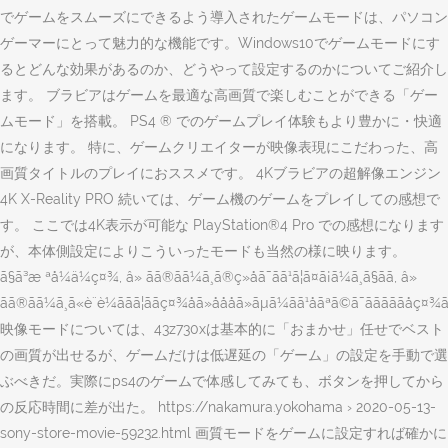
でゲームをスムーズにできるよう導入されたゲームモードは、パソコン
ゲーマーにとって魅力的な機能です。Windows10でゲームモードにす
るとどんな効果があるのか、どうやって設定するのかについてご紹介し
ます。 ブラビアはゲームを最適な高画質で楽しむことができる「ゲー
ムモード」を搭載。 PS4 ® でのゲームプレイ体験もより豊かに・快適
になります。 特に、ゲームクリエイターが映像表現にこだわった、高
画質タイトルのプレイにおススメです。 4Kブラビアの超解像エンジン
4K X-Reality PRO 続いては、ゲーム機のゲームをプレイしての感想で
す。 ここでは4K表示が可能な PlayStation®4 Pro での感想になります
が、本体側設定によりこういったモードも当然の様に映ります。
ã§ã³æ ªå¼ä¼ç¤¾, â» ãã®ãã¼ã¸ã®ç»åã¯ãã¹ã¦ã¤ã¡ã¼ã¸ã§ãã, â»
ãã®ãã¼ã¸ã«è¨è¼ããã¦ããç¤¾åã»åååã»ãµã¼ãã¹åãªã©ã¯ãããããåç¤¾ãå
映像モードについては、43z730xは基本的に「おまかせ」任せでベスト
の画質が出せるが、ゲームだけは低遅延の「ゲーム」の設定を手動で選
ぶべきだ。実際にps4のゲームで体感してみても、ボタンを押してから
の反応時間に差が出た。 https://nakamura.yokohama › 2020-05-13-
sony-store-movie-59232.html 画質モードをゲームに設定すれば確かに