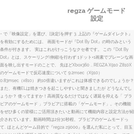
regza ゲームモード
設定
･ で「映像設定」を選び、[決定]を押す 3. 上記の『ゲームダイレクト』
を有効にするためには、 画面モードが『Dot By Dot』の時のみという
条件が付きます。 実はこれがけっこうなクセ者です。 この『Dot By
Dot』とは、スケーリング(伸縮)を行わず 1ドット=1画素でプレーンな画
面を映し出すモードのことで、 先ほどXbox360 … REGZA X910 Z810X
のゲームモードで反応速度について 9.2msec（X910）
0.83msec（x810） 約10倍違いますがこれは体感できるのでしょうか？
また、有機ELは焼きつきを起こしやすいと聞きましたが どうなんでし
ょうか？ 使ってますか！高画質なるだけではなく遅延を抑える「 ブラ
ビアのゲームモード 」ブラビアに搭載の「ゲームモード」。その機能
をぜひ多くの皆様にご活用頂きたいと動画にて機能内容と設定方法が紹
介されています。動画時間は2分30秒程、ブラビアのゲームモードっ
て… ほとんどゲーム目的で『regza z9000』を選んだ私にとって、目玉