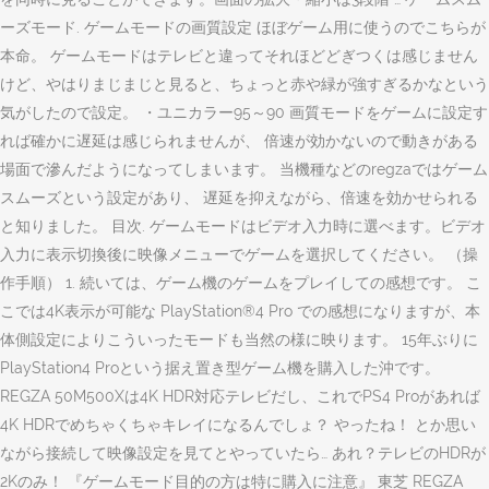
ーズモード. ゲームモードの画質設定 ほぼゲーム用に使うのでこちらが
本命。 ゲームモードはテレビと違ってそれほどどぎつくは感じません
けど、やはりまじまじと見ると、ちょっと赤や緑が強すぎるかなという
気がしたので設定。 ・ユニカラー95～90 画質モードをゲームに設定す
れば確かに遅延は感じられませんが、 倍速が効かないので動きがある
場面で滲んだようになってしまいます。 当機種などのregzaではゲーム
スムーズという設定があり、 遅延を抑えながら、倍速を効かせられる
と知りました。 目次. ゲームモードはビデオ入力時に選べます。ビデオ
入力に表示切換後に映像メニューでゲームを選択してください。 （操
作手順） 1. 続いては、ゲーム機のゲームをプレイしての感想です。 こ
こでは4K表示が可能な PlayStation®4 Pro での感想になりますが、本
体側設定によりこういったモードも当然の様に映ります。 15年ぶりに
PlayStation4 Proという据え置き型ゲーム機を購入した沖です。
REGZA 50M500Xは4K HDR対応テレビだし、これでPS4 Proがあれば
4K HDRでめちゃくちゃキレイになるんでしょ？ やったね！ とか思い
ながら接続して映像設定を見てとやっていたら… あれ？テレビのHDRが
2Kのみ！ 『ゲームモード目的の方は特に購入に注意』 東芝 REGZA