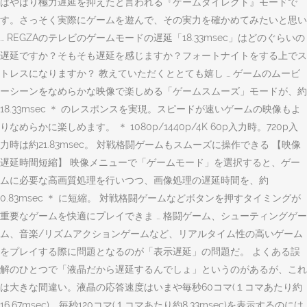
はやはり極力遅延を抑えたと言われる『ゲームダイレクト』モードで
す。さっそく実際にゲームを遊んで、その実力を確かめてみたいと思い
… REGZAのテレビのゲームモードの遅延「18.33msec」はどのぐらいの
遅延ですか？そもそも遅延を感じますか？フォートナイトをする上でス
トレスになりますか？ 教えていただくととても嬉し … ゲームのムービ
ーシーンをなめらかな映像で楽しめる「ゲームスムーズ」モードが、約
18.33msec ＊ のレスポンスを実現。スピードが速いゲームの映像もよ
りなめらかに楽しめます。 ＊ 1080p/1440p/4K 60p入力時。720p入
力時は約21.83msec。 対戦格闘ゲームもスムーズに操作できる 【映像
遅延時間短縮】 映像メニューで「ゲームモード」を選択すると、ゲー
ムに必要な高画質処理を行いつつ、画像処理の遅延時間を、約
0.83msec ＊ に短縮。 対戦格闘ゲームなどボタンを押すタイミングが
重要なゲームを快適にプレイできま … 格闘ゲーム、シューティングゲー
ム、音楽/リズムアクションゲームなど、リアルタイム性の高いゲーム
をプレイする際に問題となるのが「表示遅延」の問題だ。 よくある誤
解のひとつで「液晶だから遅延するんでしょ」というのがあるが、これ
は大きな間違い。液晶の応答速度はいまや毎秒60コマ(１コマあたり約
16.67msec)、毎秒120コマ(１コマあたり約8.33msec)を表示するのには