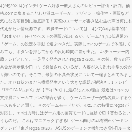
43M520X [43インチ] ゲーム好き一般人さんのレビュー評価・評判。価
格.comに集まるこだわり派ユーザーが、デザイン・操作性・画質など
気になる項目別に徹底評価！実際のユーザーが書き込む生の声は何にも
代えがたい情報源です。 映像モードについては、43z730xは基本的に
「おまかせ」任せでベストの画質が出せるが、ゲームだけは低遅延の
「ゲーム」の設定を手動で選ぶべきだ。実際にps4のゲームで体感して
みても、ボタンを押してからの反応時間に差が出た。 4kチューナー内
蔵テレビとして、一足早く発売されたregza z720x。その後、数々の不
具合が掲示板や口コミで発信されているが、内容が入り乱れ非常の分か
り難いのです。そこで、最新の不具合状況について一端まとめてみまし
た。オセロ状のまだら模様発生という大きな課題が解決さ … 1 テレビ
『REGZA M530X』が【PS4 Pro】に最好な5つの理由. 最近はregzaの
支持層にゲームファンの割合が多く、ゲームユーザーが指名買いするケ
ースも多いと聞く。 そのゲームモードだが、47z1 この特徴にregzaが
対応し、rgb出力時にはゲーム用の画質モードに自動で切り替わるとい
うものだ。 これはマニアックすぎる!! ゲーム向けの4k有機elゲーミン
グテレビ『東芝regza x920』 ASUSのゲーミング機能つきWi-Fiルータ