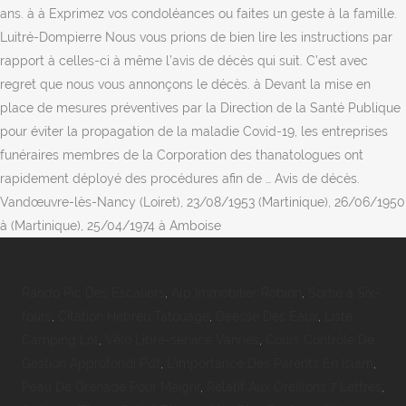
Rando Pic Des Escaliers
,
Alp Immobilier Robion
,
Sortie à Six-
fours
,
Citation Hébreu Tatouage
,
Deesse Des Eaux
,
Liste
Camping Lot
,
Vélo Libre-service Vannes
,
Cours Contrôle De
Gestion Approfondi Pdf
,
L'importance Des Parents En Islam
,
Peau De Grenade Pour Maigrir
,
Relatif Aux Oreillons 7 Lettres
,