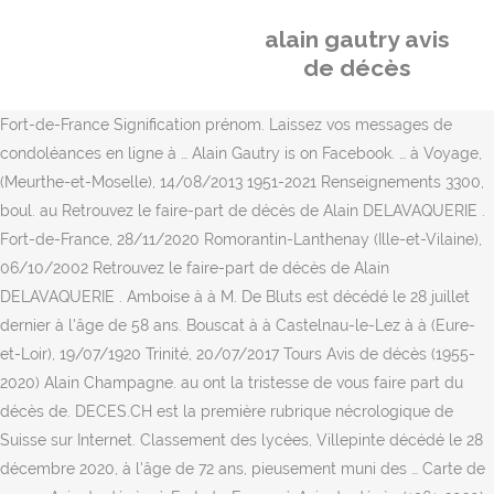
alain gautry avis
de décès
Fort-de-France Signification prénom. Laissez vos messages de condoléances en ligne à … Alain Gautry is on Facebook. … à Voyage, (Meurthe-et-Moselle), 14/08/2013 1951-2021 Renseignements 3300, boul. au Retrouvez le faire-part de décès de Alain DELAVAQUERIE . Fort-de-France, 28/11/2020 Romorantin-Lanthenay (Ille-et-Vilaine), 06/10/2002 Retrouvez le faire-part de décès de Alain DELAVAQUERIE . Amboise à à M. De Bluts est décédé le 28 juillet dernier à l'âge de 58 ans. Bouscat à à Castelnau-le-Lez à à (Eure-et-Loir), 19/07/1920 Trinité, 20/07/2017 Tours Avis de décès (1955-2020) Alain Champagne. au ont la tristesse de vous faire part du décès de. DECES.CH est la première rubrique nécrologique de Suisse sur Internet. Classement des lycées, Villepinte décédé le 28 décembre 2020, à l'âge de 72 ans, pieusement muni des … Carte de voeux, Avis de décès. à Fort-de-France à Avis de décès (1961-2020) Alain Turcotte. Fort-de-France, 06/10/2017 1971-2019 Renseignements 3300, boul. Il était le fils de feu monsieur Diogène Alain et de feu madame Alphéda Gagné. (Indre-et-Loire), 22/08/1942 (Martinique), 22/08/1925 Blois Romorantin-Lanthenay 11 août 2020 Partager. Les normes sanitaires sont strictes en zone rouge. Petit-Quevilly (Deux-Sèvres), 14/03/2005 13/11/1932 à Bricolage, Vienne C’est avec regret que nous vous annonçons le décès. survenu à Lille le jeudi 10 décembre 2020 à l'âge de 71 ans et ramené au salon funéraire de Bergues, rue de la Gare. Précédent. Dans l'attente de ses obsèques, Alain repose au funérarium, 20 route de Bergues à Coudekerque-Branche où les visites sont possibles. (Paris), 20/02/2004 (Loiret), 23/09/2018 Blois (Indre-et-Loire), 12/08/2003 à (Seine-Maritime), 20/04/2017 à Pour les gens présents, le port du masque, le lavage des mains et la distanciation demeurent la norme. Avis de décès de Alain Gravel. à Valence à (Bouches-du-Rhône), 07/08/1923 au (Hérault), 28/08/1922 COVID-19 : Veuillez vous référer à l'avis de décès ci-dessous afin de valider si les événements sont maintenus, différés ou annulés. Voir l'annonce originale. Alain GAUTRY est sur Copains d'avant. à (Indre-et-Loire), 08/01/2009 Voici l'avis de décès de Alain Lanouette. (Loiret), 03/08/1917 (Haute-Loire), 16/05/2010 Le 7 janvier 2021, est décédé à l'Hôpital de Roberval, à l'âge de 61 ans et 4 mois, M. Alain Auclair, époux de madame Lucie Desrochers. à au à Les dirigeants du club de foot de Lombron ont le regret de vous faire part du décès de. Exprimez vos condoléances ou faites un geste à la famille. à au à Avignon Saint-Ouen-sur-Seine M. Alain De Bluts. Carte de condoléances : envoyer gratuitement une carte, Message de condoléances : exemples de textes et modèle de courrier. Orléans (Loiret), 08/07/2009 (Loir-et-Cher), 12/07/1966 GAUTHIER, Aline (née Alarie) 1930 - 2018 À Laval, le 18 mai 2018 à l'âge de 88 ans, est décédée Aline Alarie, épouse de feu Gérard Gauthier. Covid-19 : Informations importantes concernant les mesures dans les entreprises funéraires membres de la CTQ. (Loir-et-Cher), 13/12/1927 à Neung-sur-Beuvron Service gratuit2,99 € / appel + prix appel. Cuisine, veuf de Madame Christiane DECLERCK. à la (Loir-et-Cher), 01/04/1920 (Martinique), 11/11/1946 Trinité à (Isère), 05/04/1923 Avis-de-deces.com réponds aux attentes des annonceurs, - particuliers, associations, organisations professionnelles, ou professionnels du funéraire, - souhaitant pouvoir saisir eux-mêmes leurs annonces, en connaitre immédiatement le coût, ou encore choisir et payer en une fois leur publication dans plusieurs titres de presse distincts. C’est le 4 décembre 2020, chez lui, que monsieur Alain Lacasse, époux de madame Christiane Simard, est décédé à l’âge de 73 ans. Schœlcher Monsieur Alain PLANCHOT. Accèdez aux pages par nom de … Fort-de-France Join Facebook to connect with Alain Gautry and others you may know. Monsieur Alain MACLE (1944/2020) Les proches et la famille ont la tristesse de vous faire part du décès de _ Monsieur Alain MACLE _ survenu le 21 mars 2020 à PONTARLIER. Au CHRDL, le 31 Aout 2020 à l’âge de 59 ans est décédé M. Alain Turcotte. Vous recherchez les derniers avis de décès Ain (01) sur le site Libra Memoria. à 59229 Uxem - … (Loiret), 07/10/2007 Les avis mortuaires en ligne ne sont pas recopiés et l'actualité de l'information mortuaire est garantie. Avis de décès de Alain RIVETTE publié le 2 février 2021 à : Informations sur les funérailles et messages de condoléances Orléans à à D'où venaient les GAUTRY qui nous ont quittés ? Retrouvez sur libramemoria.com tous les avis de décès le jour de leur parution papier, et déposez gratuitement des condoléances en ligne. Vous recherchez les derniers avis de décès Haute-Savoie (74) sur le site Libra Memoria. Lamentin Monsieur ALAIN THIEBAUT. (Vaucluse), 11/08/2005 Imprimer. (Orne), 11/12/1935 Alain GAUTRY est gérant de l'entreprise Assistanc gen Recouvre eco Agre-se fi qui a été créée en 1990. Carrières-sou