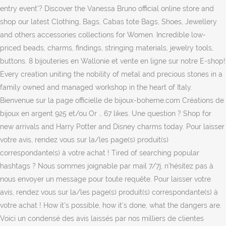
entry event'? Discover the Vanessa Bruno official online store and
shop our latest Clothing, Bags, Cabas tote Bags, Shoes, Jewellery
and others accessories collections for Women. Incredible low-
priced beads, charms, findings, stringing materials, jewelry tools,
buttons. 8 bijouteries en Wallonie et vente en ligne sur notre E-shop!
Every creation uniting the nobility of metal and precious stones in a
family owned and managed workshop in the heart of Italy.
Bienvenue sur la page officielle de bijoux-boheme.com Créations de
bijoux en argent 925 et/ou Or … 67 likes. Une question ? Shop for
new arrivals and Harry Potter and Disney charms today. Pour laisser
votre avis, rendez vous sur la/les page(s) produit(s)
correspondante(s) à votre achat ! Tired of searching popular
hashtags ? Nous sommes joignable par mail 7/7j, n'hésitez pas à
nous envoyer un message pour toute requête. Pour laisser votre
avis, rendez vous sur la/les page(s) produit(s) correspondante(s) à
votre achat ! How it's possible, how it's done, what the dangers are.
Voici un condensé des avis laissés par nos milliers de clientes