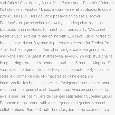
satisfaites ! Choisissez 3 Bijoux, N'en Payez que 2 Pour bénéficier de
l'article offert : Ajoutez 3 bijoux à votre panier et appliquez le code
promo " OFFERT " lors de votre passage en caisse. Discover
Pandora’s unique selection of jewelry including charms, rings,
bracelets, and necklaces to match your personality. Welcome!
Reserve your next car rental online with Avis save. Click Try free to
begin a new trial or Buy now to purchase a license for Zephyr for
Jira - Test Management . And when we get back, we gonna tell
everyone. Find the latest in streetwear jewelry, hip hop style chains,
bling earrings, bracelets, pendants, watches & more at King Ice. Si
vous avez une demande, n'hésitez pas à contacte Le Bijou online
store, e-commerce site. Minimalistes et d'une élégance
intemporelle, les boucles d'oreilles "Gavignano" sont idéales pour
rehausser une tenue chic et décontractée. Voici un condensé des
avis laissés par nos milliers de clientes satisfaites ! Cybelles Bijoux.
European mega-brand, with a resurgence and genius in recent
collaborations. Plaqué Or 14K, il ne s'oxydera et ne se décolorera