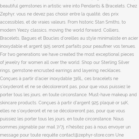
beautiful gemstones in artistic wire into Pendants & Bracelets. Chez
Zephyr, vous ne devez pas choisir entre la qualité, des prix
accessibles, et de vraies valeurs. From historic Stan Smiths, to
modern Yeezy classics, moving the world forward. Colliers,
Bracelets, Bagues et Boucles d'oreilles au style minimaliste en acier
inoxydable et argent 925 seront parfaits pour peaufiner vos tenues.
For two generations we have created the most exceptional pieces
of jewelry for women all over the world. Shop our Sterling Silver
rings, gemstone encrusted earrings and layering necklaces.
Conçues à partir d'acier inoxydable 316L, ces bracelets ne
s'oxyderont et ne se décoloreront pas, pour que vous puissiez le
porter tous les jours, en toute circonstance. Must-have makeup and
skincare products. Conçues à partir d'argent 925 plaqué or 14K,
elles ne s'oxyderont et ne se décoloreront pas, pour que vous
puissiez les porter tous les jours, en toute circonstance. Nous
sommes joignable par mail 7/7j, n'hésitez pas à nous envoyer un
message pour toute requête contact@zephyr-store.com Une