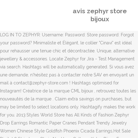
avis zephyr store
bijoux
LOG IN TO ZEPHYR: Username: Password: Store password: Forgot
your password? Minimaliste et Élégant, le collier "Cinavi" est idéal
pour rehausser une tenue chic et décontractée. Unique, alternative
jewellery & accessories. Locate Zephyr for Jira - Test Management
via search. Hashtags will be automatically generated. Si vous avez
une demande, n'hésitez pas à contacter notre SAV en envoyant un
mail à contact@zephyr-store.com ! Hashtags optimised for
Instagram! Créatrice de la marque CML bijoux , retrouvez toutes les
nouveautés de la marque . Claim extra savings on purchases, but
may be limited to select locations only. Hashtagify makes the work
for you. 2013 Styles World Store has All Kinds of Fashion Zephyr
Drop Earrings Romantic Paper Cranes Pendant Trendy Jewelry
Women Chinese Style Goldfish Phoenix Cicada Earrings,Hot Sale