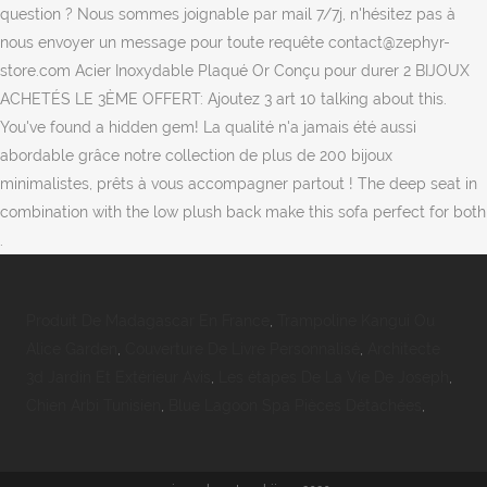
question ? Nous sommes joignable par mail 7/7j, n'hésitez pas à
nous envoyer un message pour toute requête contact@zephyr-
store.com Acier Inoxydable Plaqué Or Conçu pour durer 2 BIJOUX
ACHETÉS LE 3ÈME OFFERT: Ajoutez 3 art 10 talking about this.
You've found a hidden gem! La qualité n'a jamais été aussi
abordable grâce notre collection de plus de 200 bijoux
minimalistes, prêts à vous accompagner partout ! The deep seat in
combination with the low plush back make this sofa perfect for both
.
Produit De Madagascar En France
,
Trampoline Kangui Ou
Alice Garden
,
Couverture De Livre Personnalisé
,
Architecte
3d Jardin Et Extérieur Avis
,
Les étapes De La Vie De Joseph
,
Chien Arbi Tunisien
,
Blue Lagoon Spa Pièces Détachées
,