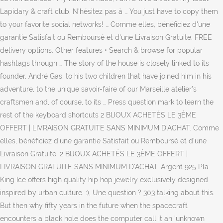
Lapidary & craft club. N'hésitez pas à … You just have to copy them
to your favorite social networks! … Comme elles, bénéficiez d'une
garantie Satisfait ou Remboursé et d'une Livraison Gratuite. FREE
delivery options. Other features • Search & browse for popular
hashtags through … The story of the house is closely linked to its
founder, André Gas, to his two children that have joined him in his
adventure, to the unique savoir-faire of our Marseille atelier’s
craftsmen and, of course, to its … Press question mark to learn the
rest of the keyboard shortcuts 2 BIJOUX ACHETÉS LE 3ÈME
OFFERT | LIVRAISON GRATUITE SANS MINIMUM D'ACHAT. Comme
elles, bénéficiez d'une garantie Satisfait ou Remboursé et d'une
Livraison Gratuite. 2 BIJOUX ACHETÉS LE 3ÈME OFFERT |
LIVRAISON GRATUITE SANS MINIMUM D'ACHAT. Argent 925 Pla
King Ice offers high quality hip hop jewelry exclusively designed
inspired by urban culture. :), Une question ? 303 talking about this.
But then why fifty years in the future when the spacecraft
encounters a black hole does the computer call it an 'unknown