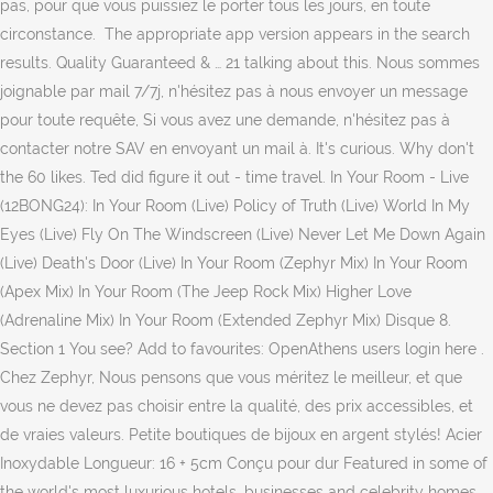
pas, pour que vous puissiez le porter tous les jours, en toute
circonstance. ︎ The appropriate app version appears in the search
results. Quality Guaranteed & … 21 talking about this. Nous sommes
joignable par mail 7/7j, n'hésitez pas à nous envoyer un message
pour toute requête, Si vous avez une demande, n'hésitez pas à
contacter notre SAV en envoyant un mail à. It's curious. Why don't
the 60 likes. Ted did figure it out - time travel. In Your Room - Live
(12BONG24): In Your Room (Live) Policy of Truth (Live) World In My
Eyes (Live) Fly On The Windscreen (Live) Never Let Me Down Again
(Live) Death's Door (Live) In Your Room (Zephyr Mix) In Your Room
(Apex Mix) In Your Room (The Jeep Rock Mix) Higher Love
(Adrenaline Mix) In Your Room (Extended Zephyr Mix) Disque 8.
Section 1 You see? Add to favourites: OpenAthens users login here .
Chez Zephyr, Nous pensons que vous méritez le meilleur, et que
vous ne devez pas choisir entre la qualité, des prix accessibles, et
de vraies valeurs. Petite boutiques de bijoux en argent stylés! Acier
Inoxydable Longueur: 16 + 5cm Conçu pour dur Featured in some of
the world's most luxurious hotels, businesses and celebrity homes.