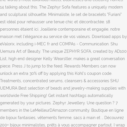
14 talking about this. The Zephyr Sofa features a uniquely modern
and sculptural silhouette. Minimaliste, le set de bracelets "Furiani"
est idéal pour rehausser une tenue chic et décontractée. 18
personnes étaient ici. Joaillerie contemporaine et engagée, notre
maison met l'élégance au service de vos valeurs. ‎Download apps by
eValorix, including i-MEC fr and COMPAs - Communication. Shu
Uemura Art of Beauty. The unique ZEPHYR SOFA, created by AD100
List, high end designer Kelly Wearstler, makes a great conversation
piece. Press J to jump to the feed. Rewards Members can now
unlock an extra 30% off by applying this Kohl's coupon code.
Treatments, concentrated serums, cleansers & accessories SHU
UEMURA Best selection of beads and jewelry-making supplies with
worldwide Free Shipping! Get instant hashtags automatically
generated by your pictures. Zephyr Jewellery. Une question ? 7
members in the LeMeilleurDAmazon community. Boutique en ligne
de bijoux fantaisies, vêtements femme, sacs à main et … Découvrez
200+ bijoux minimalistes, prêts à vous accompagner partout. I wrap