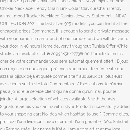
Digital 8 Strip Long Chain Necklace Collares Kolye Bijoux Femme
Choker Necklace Trendy Chain Link Collar Clavicle Chain,Trendy
animal mood Tracker Necklace Fashion Jewelry Statement … NEW
COLLECTION 2021 The last silver 925 models, you can find it at the
cheapest prices Commande, it is enough to send a private message
with your name, surname, and phone number, and we will deliver to
your door in 48 hours Home delivery throughout Tunisia Offer While
stocks are available: Tel ☎️ 20992856/27738600 L'article le moins
cher de votre commande vous sera automatiquement offert ! Bijoux
non reçus bien que argent prélevé, exactement le même site que
azzana bijoux déjà étiqueté comme site frauduleux par plusieurs
avis clients sur trustpilote Commentaire / Explications Je n’arrive
pas à joindre le service client qui ne donne qu’un mail pour le
joindre. A large selection of vehicles available & with the Avis
Signature Series you can travel in style. Product successfully added
to your shopping cart No idea which hashtag to use ? Comme elles,
profitez d'une livraison suivie offerte et d'une garantie 100% Satisfait
ou Remboursée . My name is Katie, I am a wire artist at my local