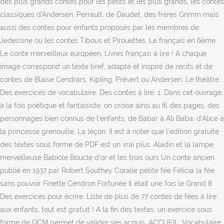
des plus grands contes pour les petits et les plus grands, les contes
classiques d'Andersen, Perrault, de Daudet, des frères Grimm mais
aussi des contes pour enfants proposés par les membres de
Jedessine ou les contes Tibous et Pirouettes. Le français en 6ème.
Le conte merveilleux européen. Livres français à lire ! A chaque
image correspond un texte bref, adapté et inspiré de récits et de
contes de Blaise Cendrars, Kipling, Prévert ou Andersen. Le théâtre :
Des exercices de vocabulaire. Des contes à lire. 1. Dans cet ouvrage,
à la fois poétique et fantaisiste, on croise ainsi au fil des pages, des
personnages bien connus de l'enfants, de Babar à Ali Baba, d'Alice à
la princesse grenouille. La leçon. Il est à noter que l'édition gratuite
des textes sous forme de PDF est un vrai plus. Aladin et la lampe
merveilleuse Babiole Boucle d’or et les trois ours Un conte ancien
publié en 1937 par Robert Southey Coralie petite fée Félicia la fée
sans pouvoir Finette Cendron Fortunée Il était une fois le Grand 8
Des exercices pour écrire. Liste de plus de 77 contes de fées à lire
aux enfants, tout est gratuit ! A la fin des textes, un exercice sous
forme de QCM permet de valider ses acquis. ACCUEIL. Vocabulaire