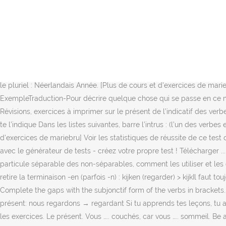
L'indicatif présent de A à Z Ce programme propose 10 exercices de 10 phrases chacun sur l'indicatif présent des verbes néerlandais. Cm2 - Exercices corrigés sur le présent de l'indicatif des verbes du 1er groupe 1- Complète les phrases en conjuguant les verbes au présent de l'indicatif. Voilà des exercices sur les verbes du premier groupe au présent de l'indicatif et le verbe aller , le verbe faire au présent . [Plus de cours et d'exercices de bridg] Voir les statistiques de réussite de ce test de français Merci de vous connecter au club pour sauvegarder votre résultat. Please enter your email address. Règles particulières d'euphonie [modifier | modifier le wikicode]. Un état: Elle est sage. Programme proposant 13 exercices différents sur les temps primitifs néerlandais. Secondaire ... Mots-clés. You will receive mail with link to set new password. Attention, un verbe pronominal en français n'est pas toujours traduit par un verbe pronominal en néerlandais, et l'inverse est vrai aussi. --Ik eet snoepjes -We nemen de bus. Pour les verbes dont le radical se termine par t,f, k, p, s, ch (moyen mnémotechnique : "'FranKlin prend son thé chaud"), les terminaisons de l'imparfait de l'indicatif sont -te pour le singulier et -ten pour le pluriel : Néerlandais Année. [Plus de cours et d'exercices de mariebru] Voir les statistiques de réussite de ce test de néerlandais Merci de vous connecter au club pour sauvegarder votre résultat. Quand?ExempleTraduction-Pour décrire quelque chose qui se passe en ce moment. Voir les statistiques de réussite de ce test de néerlandais Merci de vous connecter au club pour sauvegarder votre résultat. Révisions, exercices à imprimer sur le présent de l’indicatif des verbes qui se terminent par en « -yer » et « -eter ou -eler » au : 5eme Primaire Consignes pour ces exercices : Colorie les verbes comme on te l’indique Dans les listes suivantes, barre l’intrus : (l’un des verbes est Des vérités générales: L'eau bout à 100 degrés.. La conjugaison : Les terminaisons au présent de l'indicatif : [Plus de cours et d'exercices de mariebru] Voir les statistiques de réussite de ce test de néerlandais Merci de vous connecter au club pour sauvegarder votre résultat. Exercice de néerlandais "Présent" créé par mariebru avec le générateur de tests - créez votre propre test ! Télécharger ... Une phase de création par les élèves permet d’amener le débat en classe. Dans ce chapitre, tu apprendras à distinguer les verbes à particule séparable des non-séparables, comment les utiliser et les conjuguer correctement. Exercice présent de l'indicatif . Pour avoir le radical d'un verbe, on prend l'infinitif présent du verbe auquel on retire la terminaison -en (parfois -n) : kijken (regarder) > kijkIl faut toujours respecter les règles d'orthographes. [In 1994, I was living in Toulouse. [During our childhood, we used to play tennis. Conjunctions – Complete the gaps with the subjonctif form of the verbs in brackets.. Pourvu que nous n’ (arriver) pas trop tard! Synthèse grammaticale du présent avec deux exercices de structuration. ]|en + participe présent: nous regardons → regardant Si tu apprends tes leçons, tu auras une bonne note au prochain test. Exercice : verbe être et avoir en Une fois ton niveau et ta rubrique choisis, cliqu