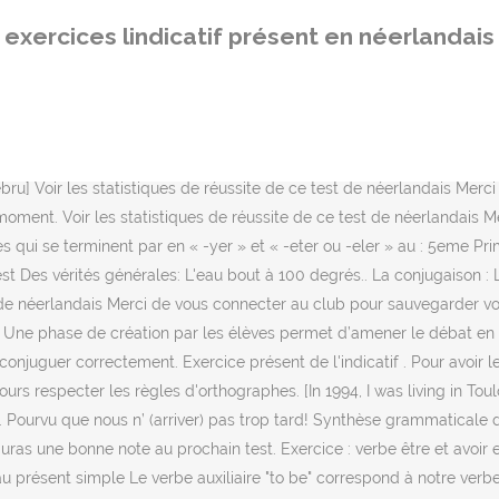
e sur Commencer les exercices. Le présent. Vous ….. couchés, car vous ….. sommeil. Be au présent simple Le verbe auxiliaire "to be" correspond à notre verbe auxiliaire "être". Reproductions et traductions interdites sur tout support (voir conditions), Contenu des sites déposé chaque semaine chez un huissier de justice. --Je mange des bonbons. *** Remarque : Avec 'je' on supprime le 't' à la fin dans une question : le générateur de tests - créez votre propre test ! Le tableau te montre les situations dans lesquelles le présent est utilisé en néerlandais. Exercice de néerlandais "Imparfait" créé par mariebru avec le générateur de tests - créez votre propre test ! Bienvenue ! [Hopefully we won’t arrive too late! Tu ….. réussi ton examen et tu ….. ravi. Théorie et 6 exercices de difficulté croissante sur les pronoms relatifs néerlandais avec aide en vocabulaire et explication des erreurs !! 2017 - Exercices sur le présent de l'indicatif, CM1 Accueil; Les manuels. Exercice temps anglais: le present simple. ]|1 st person singular: We take the present form of the 1 st person plural, remove the ending ons, and add ais. Le passé composé – mixed exercises Le passé composé - Exercises. → [While watching television, I drink tea. Angèle; Balance ton quoi; Phrases et textes à compléter au présent de l'indicatif, exercices de liaison, à cliquer, mots croisés Cp Ce1 Ce2 Cm1 Cm2 6ème 5ème 4ème 3ème et FLE. Exercice de néerlandais "Présent - cours" créé par mariebru avec le générateur de tests - créez votre propre test ! Choisissez parmi des centaines de tuteurs et professeurs de perse natifs du pays en ligne. Exercise. Ik werk = Radical, Je/U werkt = Radical + t, Hij/Ze werkt = Radical + t, We werken = Infinitif, Jullie werken = Infinitif, Ze werken = Infinitif. Le présent de l'indicatif by - Emma Skool on - 9:17 PM. To make sure that you understand the correct answers, our answer keys offer simple explanations as well as handy tips and tricks. Exercices de conjugaison ce2 cycle3: Le présent Le présent Exercice 1 : Ecris les phrases en les complétant avec les verbes être ou avoir au présent de l’indicatif. Voici trois exercices sur les temps en anglais pour vous entraîner sur le present simple: formes des verbes, questions et négation.. Cliquez-ici pour télécharger cette page d’exercice au format PDF à imprimer ! 1) Les verbes à particule séparable en néerlandais: a) Définition et usage des verbes à particule séparable en néerlandais. : En espagnol, il y a 3 groupes de conjugaison. Avant de commencer tes exercices, tu peux choisir ton niveau (collège, primaire, CE1, CM2, 6ème ... Tu peux aussi te tester dans toutes les matières et/ou dans tous les niveaux en n'effectuant aucune sélection. Rewrite each sentence, replacing the underlined part of the sentence with a gérondif of the same meaning.. Pendant que je regarde la télévision, je bois du thé. ... Nous te proposons une série d’exercices de drill en grammaire, en conjugaison et en vocabulaire. 3- Conjugue au présent de l'indicatif : Voir les fichesTélécharger Le présen t de l'indicatif exprime un fait qui se déroule au moment où on le rapporte. Complete the sentences with the correct imparfait form of the verbs in brackets.. En 1994, j’ (habiter) à Toulouse. [Plus de cours et d'exercice
exercices lindicatif présent en néerlandais