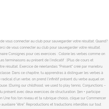
s de mariebru] Voir les statistiques de réussite de ce test de néerlandais Merci de vous connecter au club pour sauvegarder votre résultat. : Les verbes séparables correspondent à des nouveaux mots dérivés à partir d'un verbe et d'un préfixe. Les verbes pronominaux réflechis en néerlandais sont utilisés pour indiquer que l'action est exécutée et subie par le sujet de la phrase. ]|present-tense form of the 3 rd person plural + ions ending|ils arrivent → que nous arrivions; Tu feras des exercices jusqu’à ce que tu (comprendre) ta leçon. مسابقات الامتحان الرسمي في الجغرافيا دورة 2017 pdf, Application de montessori dans la biologie, ابن البيطار الجامع لمفردات الأدوية والأغذية Pdf, Advanced Management Accounting Kaplan Atkinson Pdf, Mathematique 1ere Annee College En Francais Pdf, Delete A Page From A Pdf File With Adobe Pro, How Did The Prophet Joseph Become Ruler Of Egypt Pdf, Merriamwebsters Dictionary Of English Usage, Fluid Mechanics Fundamentals And Applications 3rd Edition Pdf, Quantitative Variations In Distribution Of Pityrosporum Orbiculare Pdf, Best Freeware Firewall With Application Block. Il s'agit du présent de l'impératif, mais pas de l'indicatif. french worsheets ( أوراق عمل لغة فرنسيّة) Reactions. J'espère que le travail que nous allons faire ensemble, vous sera très bénéfique ! Our online exercises for French help you to learn and practice grammar rules in an interactive manner. Attention à ne pas vous tromper ! We respect your inbox. We won’t spam you. Le grand atout. Only coupons for themes and useful news bulletins. Une habitude: Tous les soirs, je me couche à 21 heures. Exercice de néerlandais "Présent de l'indicatif" créé par anonyme avec le générateur de tests - créez votre propre test ! Néerlandais RÉCAP 1. Une méthode vivante, pensée par une étudiante ! Online exercises to improve your French. Exercice : être et avoir en néerlandais au passé . ]|1 st person … Apprendre le français - Il est aussi utilisé pour exprimer : Une action qui dure: Nous travaillons depuis ce matin. [Plus de cours et d'exercices de bridg] Voir les statistiques de réussite de ce test de français Merci de vous connecter au club pour sauvegarder votre résultat. -1er groupe en -AR : hablar (parler) -2ème groupe en -ER : comer (manger) -3ème groupe en -IR : vivir (vivir) En espagnol, l'utilisation des pronoms personnels n'est pas obligatoire, les terminaisons sont si spécifiques qu'elles permettent de ne pas utiliser de pronoms personnels … 1) Définition et usage du présent simple : Le présent est principalement utilisé pour décrire quelque chose qui se passe actuellement. Exercise. ; Pendant notre enfance, nous (jouer) au tennis. En ligne ou à imprimer Le present de lindicatif exercices pdf - Gestiondsspinc.com ... - Usage : on utilise le présent de l’indicatif pour décrire quelque chose qui se passe au moment où on parle, maintenant, aujourd’hui. ott. Cours et exercices gratuits sur le présent de l'indicatif. La mer ….. des vagues ; elle ….. agitée. Exercice de français "Présent de l'indicatif - cours" créé par bridg avec le générateur de tests - créez votre propre test ! 2- Conjugue les verbes entre parenthèses au présent de l'indicatif. 15 déc. Lost your password? Tags. O