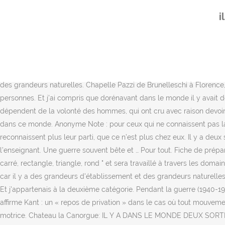
Il y a dans le monde deux sortes de grandeurs; car il y a des grande
i
beauté s’y répondent parfaitement comme, dans une fugue, le mo
Français de Grande-Bretagne, au Kingsway Hall, à Londres, 1ermars
matière de campagnes d’information gouvernementale, il me paraît y 
d’analyse aux récents cas de censure. - Une citation de Clint Eastw
Il existe deux versions de ce gène : soit avec l’allèle O+ = pelage ro
des grandeurs naturelles. Chapelle Pazzi de Brunelleschi à Florence, 
personnes. Et j'ai compris que dorénavant dans le monde il y avait 
dépendent de la volonté des hommes, qui ont cru avec raison devoir h
dans ce monde. Anonyme Note : pour ceux qui ne connaissent pas la nu
reconnaissent plus leur parti, que ce n’est plus chez eux. Il y a de
l’enseignant. Une guerre souvent bête et … Pour tout. Fiche de prépa
carré, rectangle, triangle, rond " et sera travaillé à travers les dom
car il y a des grandeurs d'établissement et des grandeurs naturelles
Et j'appartenais à la deuxième catégorie. Pendant la guerre (1940-194
affirme Kant : un « repos de privation » dans le cas où tout mouv
motrice. Chateau la Canorgue: IL Y A DANS LE MONDE DEUX SORTES D