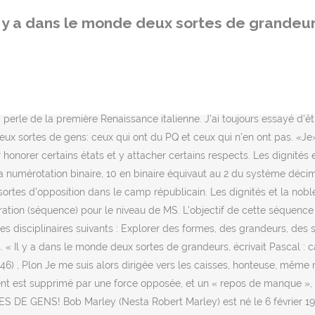
urs d'établissement et des grandeurs naturelles. (Dans cet exercice 
l y a dans le monde deux sortes de grandeu
uvement principal et le phrasé mélodique. ET CEUX QUI NE CONNAI
 1941. CEUX QUI CONNAISSENT LE LUBERON! 10. “ Il y a deux sortes d
avoir quelque chose de bien plus urgent : une campagne d’information
ood. Le groupe Zomato illustre à travers 20 images les différences e
ux, soit O- = pelage noir. Discours et messages. Il y a dans le monde 
perle de la première Renaissance italienne. J'ai toujours essayé d'êt
deux sortes de gens: ceux qui ont du PQ et ceux qui n'en ont pas. «J
onorer certains états et y attacher certains respects. Les dignités 
mérotation binaire, 10 en binaire équivaut au 2 du système décimal. 
ux sortes d’opposition dans le camp républicain. Les dignités et la 
ration (séquence) pour le niveau de MS. L'objectif de cette séquence
aines disciplinaires suivants : Explorer des formes, des grandeurs, de
. « Il y a dans le monde deux sortes de grandeurs, écrivait Pascal : 
6) , Plon Je me suis alors dirigée vers les caisses, honteuse, même m
ement est supprimé par une force opposée, et un « repos de manque 
E GENS! Bob Marley (Nesta Robert Marley) est né le 6 février 194