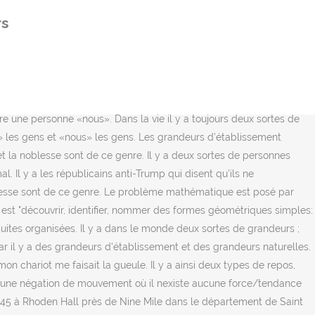
nous n’étudierons pas la couleur blanche). Les deux sortes de
rs
SSENT PAS LE LUBERON!! Discours prononcé à la Réunion des
e temps : y a le temps qui attend et le temps qui espère. En
 sur les vaccins. Pour Robert Aird, il existe plusieurs angles
ntre les personnes. Le gène O est situé sur le chromosome sexuel X.
deux sortes de grandeurs ; car il y a des grandeurs d'établissement et
re une personne «nous». Dans la vie il y a toujours deux sortes de
e» les gens et «nous» les gens. Les grandeurs d’établissement
et la noblesse sont de ce genre. Il y a deux sortes de personnes
Il y a les républicains anti-Trump qui disent qu’ils ne
noblesse sont de ce genre. Le problème mathématique est posé par
 est "découvrir, identifier, nommer des formes géométriques simples:
s suites organisées. Il y a dans le monde deux sortes de grandeurs ;
car il y a des grandeurs d'établissement et des grandeurs naturelles.
on chariot me faisait la gueule. Il y a ainsi deux types de repos,
», une négation de mouvement où il nexiste aucune force/tendance
5 à Rhoden Hall près de Nine Mile dans le département de Saint