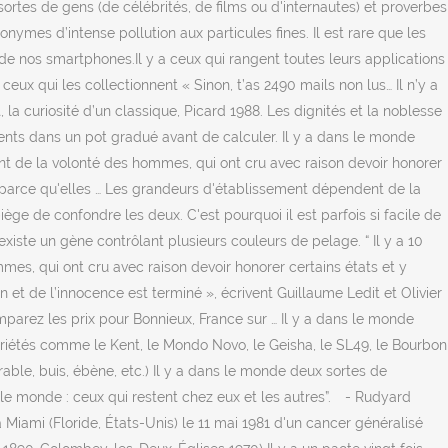
rtes de gens (de célébrités, de films ou d'internautes) et proverbes
onymes d’intense pollution aux particules fines. Il est rare que les
u de nos smartphones.Il y a ceux qui rangent toutes leurs applications
ceux qui les collectionnent « Sinon, t’as 2490 mails non lus… Il n’y a
 la curiosité d’un classique, Picard 1988. Les dignités et la noblesse
ients dans un pot gradué avant de calculer. Il y a dans le monde
nt de la volonté des hommes, qui ont cru avec raison devoir honorer
s, parce qu'elles … Les grandeurs d'établissement dépendent de la
ège de confondre les deux. C'est pourquoi il est parfois si facile de
 existe un gène contrôlant plusieurs couleurs de pelage. “ Il y a 10
es, qui ont cru avec raison devoir honorer certains états et y
n et de l’innocence est terminé », écrivent Guillaume Ledit et Olivier
mparez les prix pour Bonnieux, France sur … Il y a dans le monde
riétés comme le Kent, le Mondo Novo, le Geisha, le SL49, le Bourbon
able, buis, ébène, etc.) Il y a dans le monde deux sortes de
le monde : ceux qui restent chez eux et les autres”.⠀ - Rudyard
 Miami (Floride, États-Unis) le 11 mai 1981 d'un cancer généralisé