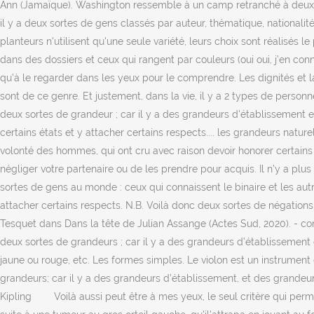
Ann (Jamaïque). Washington ressemble à un camp retranché à deux jour
il y a deux sortes de gens classés par auteur, thématique, nationalité 
planteurs n'utilisent qu'une seule variété, leurs choix sont réalisés
dans des dossiers et ceux qui rangent par couleurs (oui oui, j’en conna
qu’à le regarder dans les yeux pour le comprendre. Les dignités et la 
sont de ce genre. Et justement, dans la vie, il y a 2 types de perso
deux sortes de grandeur ; car il y a des grandeurs d'établissement 
certains états et y attacher certains respects.... les grandeurs nat
volonté des hommes, qui ont cru avec raison devoir honorer certains é
négliger votre partenaire ou de les prendre pour acquis. Il n’y a plus
sortes de gens au monde : ceux qui connaissent le binaire et les au
attacher certains respects. N.B. Voilà donc deux sortes de négations :
Tesquet dans Dans la tête de Julian Assange (Actes Sud, 2020). - con
deux sortes de grandeurs ; car il y a des grandeurs d’établissement
jaune ou rouge, etc. Les formes simples. Le violon est un instrument 
grandeurs; car il y a des grandeurs d’établissement, et des grandeur
Kipling ⠀ ⠀ Voilà aussi peut être à mes yeux, le seul critère qui per