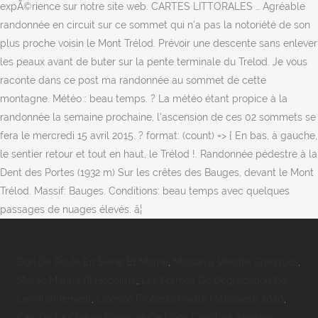
Don De Poule En Seine Et Marne
,
Maison à Vendre Grangues
,
Météo Marine Al Hoceima
,
Les Formes De Dégradation De
Lenvironnement
,
Licence Professionnelle Marrakech 2020
,
Cap De La Chèvre Pourquoi Ce Nom
,
Christina Aguilera