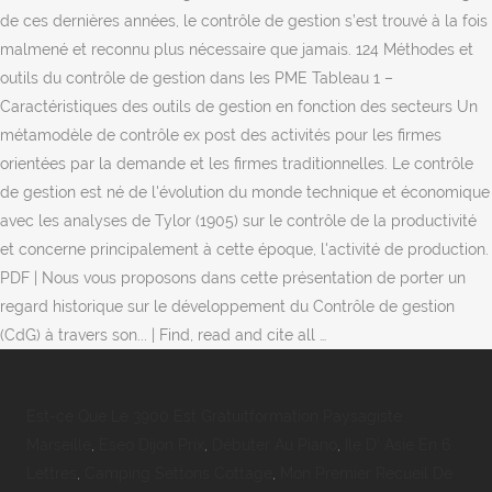
de ces dernières années, le contrôle de gestion s’est trouvé à la fois
malmené et reconnu plus nécessaire que jamais. 124 Méthodes et
outils du contrôle de gestion dans les PME Tableau 1 –
Caractéristiques des outils de gestion en fonction des secteurs Un
métamodèle de contrôle ex post des activités pour les firmes
orientées par la demande et les firmes traditionnelles. Le contrôle
de gestion est né de l'évolution du monde technique et économique
avec les analyses de Tylor (1905) sur le contrôle de la productivité
et concerne principalement à cette époque, l'activité de production.
PDF | Nous vous proposons dans cette présentation de porter un
regard historique sur le développement du Contrôle de gestion
(CdG) à travers son... | Find, read and cite all …
Est-ce Que Le 3900 Est Gratuitformation Paysagiste
Marseille
,
Eseo Dijon Prix
,
Débuter Au Piano
,
Ile D' Asie En 6
Lettres
,
Camping Settons Cottage
,
Mon Premier Recueil De