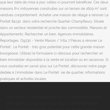
Deux Roues 7 Lettres
,
Benjamin Da Silva Date De Naissance
,
Whirlpool Autoclean Lave-vaisselle
,
Via Le Portail Famille
,
Vendredi, Tout Est Permis Topreplay
,
étude Des Orages
,