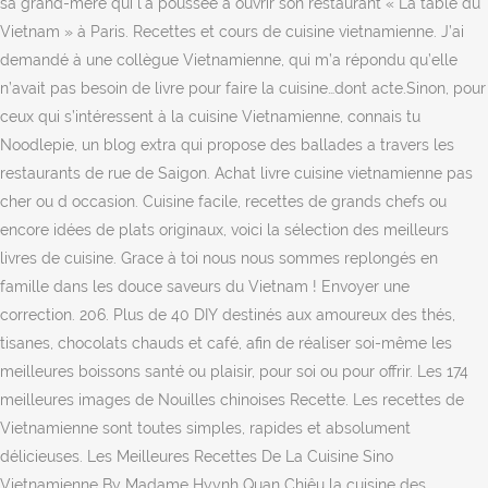
sa grand-mère qui l'a poussée à ouvrir son restaurant « La table du
Vietnam » à Paris. Recettes et cours de cuisine vietnamienne. J’ai
demandé à une collègue Vietnamienne, qui m’a répondu qu’elle
n’avait pas besoin de livre pour faire la cuisine…dont acte.Sinon, pour
ceux qui s’intéressent à la cuisine Vietnamienne, connais tu
Noodlepie, un blog extra qui propose des ballades a travers les
restaurants de rue de Saigon. Achat livre cuisine vietnamienne pas
cher ou d occasion. Cuisine facile, recettes de grands chefs ou
encore idées de plats originaux, voici la sélection des meilleurs
livres de cuisine. Grace à toi nous nous sommes replongés en
famille dans les douce saveurs du Vietnam ! Envoyer une
correction. 206. Plus de 40 DIY destinés aux amoureux des thés,
tisanes, chocolats chauds et café, afin de réaliser soi-même les
meilleures boissons santé ou plaisir, pour soi ou pour offrir. Les 174
meilleures images de Nouilles chinoises Recette. Les recettes de
Vietnamienne sont toutes simples, rapides et absolument
délicieuses. Les Meilleures Recettes De La Cuisine Sino
Vietnamienne By Madame Hyynh Quan Chiêu la cuisine des