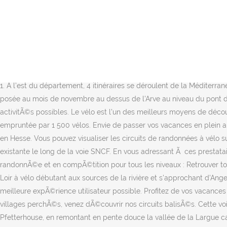
des accessoires adaptÃ©s Ã la famille (siÃ¨ge bÃ©bÃ© par exemple). Ã ce jour 92 km sont amÃ©nagÃ©s, dont une soixantaine en site propre câest Ã dire destinÃ©s exclusivement aux usagers non motorisÃ©s. la Piste des Sangliers, randonnÃ©e VTT dans le massif des Maures Ã Pierrefeu. Les pistes cyclables. Les informations sur les cookies sont stockÃ©es dans votre navigateur et remplissent des fonctions telles que vous reconnaÃ®tre lorsque vous revenez sur notre site Web et aider notre Ã©quipe Ã comprendre les sections du site que vous trouvez les plus intÃ©ressantes et utiles. Le Var est la Capitale du golf en Provence CÃ´te d'Azur De nombreux sentiers de randonnÃ©es permettent de dÃ©couvrir toute la richesse et la diversitÃ© des paysages varois, de la MÃ©diterranÃ©e au Verdon, de la Sainte-Baume Ã l'EstÃ©rel. Entre... 29 hébergements sur la voie verte. Balcons de la Méditerranée Partager le lien ci-dessous Ã vos amis pour qu'ils puissent consulter vos favoris. Envie de plein air, de bouger, de s'Ã©merveiller ? Pistes cyclables de Mandelieu-La Napoule. Départ à partir du parking du lac du Broc ou de celui du pont Charles-Albert. La vallée de la Siagne Fiches : Les boucles touristiques 1. A l’est du département, 4 itinéraires se déroulent de la Méditerranée au col mythique du Turini ; ces boucles peuvent être enchaînées dans le cadre d’un séjour plus long. U ne passerelle sera ensuite posée au mois de novembre au dessus de l'Arve au niveau du pont de Piralotaz. Plus d'une centaine de centres Ã©questres sont installÃ©s dans le dÃ©partement, pour vous adonner Ã toutes les activitÃ©s possibles. Le vélo est l'un des meilleurs moyens de découvrir la nature en Vallée de la Loire. Plus d'informations sur notre page "DonnÃ©es personnelles". La piste cyclable sur Félix Faure est empruntée par 1 500 vélos. Envie de passer vos vacances en plein air, et de profiter dâactivitÃ©s sportives et ludiques ? La route principale passe de Constance dans le Bade Wurtemberg à Heppenheim en Hesse. Vous pouvez visualiser les circuits de randonnées à vélo sur notre territoire : Consultez le site hautesavoiexperience.fr. La piste cyclable est prolongée afin de relier le Chemin Napoléon et la piste existante le long de la voie SNCF. En vous adressant Ã ces prestataires, vous aurez la garantie de trouver chez eux : Le Var cÃ´tÃ© vÃ©lo c’est aussi de nombreuses manifestations sportives en randonnÃ©e et en compÃ©tition pour tous les niveaux : Retrouver toutes les manifestations sportives du Var dans notre agenda, Le site officiel du tourisme varois pour prÃ©parer vos vacances. La Vallée du Loir à vélo débutant aux sources de la rivière et s'approchant d'Angers vous invite aussi à un voyage dans un territoire doucement vallonné. Ce site utilise des cookies afin que nous puissions vous fournir la meilleure expÃ©rience utilisateur possible. Profitez de vos vacances pour venir tester vos clubs ! Le parcours traverse 20 communes situÃ©es de. Entre mer et montagnes, de villages de pÃªcheurs en villages perchÃ©s, venez dÃ©couvrir nos circuits balisÃ©s. Cette voie verte, accessible depuis l’Euro Velo 6, qui longe le canal du Rhône au Rhin, emprunte une ancienne voie ferrée et relie Dannemarie à Pfetterhouse, en remontant en pente douce la vallée de la Largue caractérisée par ses nombreux étangs, et ses villages typiques sundgauviens. La piste cyclable Ortenau va de Herbolzheim à Ettlingen et conduit à