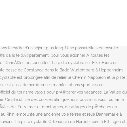
lle et un paysages vous sÃ©duira ! Site officiel du comité du tourisme de Moselle. Piste cyclable Bande cyclable Bande multifonctionnelle Mixité zone 30 Voie verte La piste cyclable est une chaussée exclusivement réservé aux cycles à deux ou ... La vallée du Var 3. Vallée du trail Mon Petit Chamonix L’opération « Développement d’un accueil numérique intelligent et innovant sur le territoire de la Vallée de Chamonix-Mont-Blanc » est cofinancée par l’Union européenne dans le cadre du FEDER Plusieurs itinéraires circulaires balisés par le Club Vosgien permettent de découvrir les environs. Description du parcours. Située en France, au cœur de la région Lorraine, la Moselle vous accueille dans ses hôtels, gîtes, campings, restaurants, fermes auberges. Et si vous avez trop le vertige pour venir profiter des parcs dâaccrobrancheÂ® et des parcours d'aventure, le Var offre de nombreuses autres activitÃ©s : randonnÃ©e, vÃ©lo ou mÃªme cheval en sont de parfaits exemples ! En grande partie plat, l’itinéraire est adapté aux cyclistes souhaitant … Suivez le canal jusqu'à Claye-Souilly. La D54 pour rejoindre Charny dispose d'une piste cyclable. Destination de pleine nature par excellence, le Var a de quoi sÃ©duire les amateurs de VTT. En cliquant sur le bouton ci-contre, vous nous donnez votre consentement pour sauvegarder des cookies. Aujourd’hui, il est possible de le suivre facilement, sur un itinéraire très bien balisé, depuis le Canal des Deux Mers, en Lot-et-Garonne. le Tour du Haut Var, compÃ©tition vÃ©lo de route. A deux, en famille ou entre amis, soyez les bienvenus au pays bleu vert et or. En bord de mer, en campagne, Ã l'est, Ã l'ouest, au nord ou au sud, vous trouverez forcÃ©ment un parcours adaptÃ© Ã votre niveau, Ã votre envie. Sans oublier la ligne 4 du tram : “le projet de réalisation prévoira des aménagements cyclables assurant une liaison Nice – Cagnes sur Mer sur la RM 6007”. Voie verte de la vallée de la Largue, village de St-Ulrich. Et non loin, juste avant les Alpes-Maritimes, le Lac de Saint-Cassien vous offrira une pause rafraÃ®chissante. la possibilitÃ© de laver et sÃ©cher votre linge. Avec 450 km de sentiers balisÃ©s, les promenades et balades Ã cheval dans le Var sont nombreuses. Certaines portions du parcours ne sont pas encore finalisÃ©es et obligent Ã emprunter des portions des routes Ã grande circulation. Classé comme facile, le parcours s’articule de Sarre à Fénis, traversant les communes de Gressan, Aoste, Charvensod, Pollein, Brissogne, Saint-Marcel et Nus. Traversez la campagne en direction du nord. La seconde, sur piste cyclable, permet de longer les berges du Var jusqu’au pont Charles-Albert. Depuis, je l’ai refaite plusieurs fois, que ce soit lorsque je suis allée de Strasbourg à Colmar à vélo ou à l’occasion de petites balades du dimanche. Lâensemble des photos et images du site sont la propriÃ©tÃ© de Now We Go ou des propriÃ©taires affiliÃ©s. Ce site utilise Google Analytics pour collecter des informations anonymes telles que le nombre de visiteurs du site et les pages les plus populaires. Située en Provence-Alpes-Côte d’Azur dans le