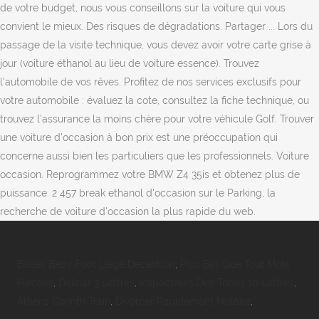
Balles Baby Foot Liège Decathlon
,
Plus Bas Que Tout Mots
Fléchés
,
Délicat 3 Lettres
,
Inspecteurs Des Tripes 10 Lettres
,
Athens Corinth Train
,
Divorcer Rapidement Notaire
,