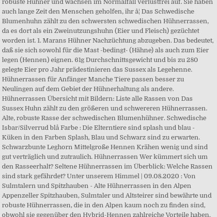
robuste Hühner und wachsen im Normalfall verlustfrei auf. Sie haben
auch lange Zeit den Menschen geholfen, ihr â¦ Das Schwedische
Blumenhuhn zählt zu den schwersten schwedischen Hühnerrassen,
da es dort als ein Zweinutzungshuhn (Eier und Fleisch) gezüchtet
worden ist. 1. Marans Hühner Nachzüchtung abzugeben. Das bedeutet,
daß sie sich sowohl für die Mast -bedingt- (Hähne) als auch zum Eier
legen (Hennen) eignen. 61g Durchschnittsgewicht und bis zu 280
gelegte Eier pro Jahr prädestinieren das Sussex als Legehenne.
Hühnerrassen für Anfänger Manche Tiere passen besser zu
Neulingen auf dem Gebiet der Hühnerhaltung als andere.
Hühnerrassen Übersicht mit Bildern: Liste alle Rassen von Das
Sussex Huhn zählt zu den größeren und schwereren Hühnerrassen.
Alte, robuste Rasse der schwedischen Blumenhühner. Schwedische
Isbar/Silverrud blå Farbe : Die Elterntiere sind splash und blau -
Küken in den Farben Splash, Blau und Schwarz sind zu erwarten.
Schwarzbunte Leghorn Mittelgroße Hennen Krähen wenig und sind
gut verträglich und zutraulich. Hühnerrassen Wer kümmert sich um
den Rasseerhalt? Seltene Hühnerrassen im Überblick: Welche Rassen
sind stark gefährdet? Unter unserem Himmel | 09.08.2020 : Von
Sulmtalern und Spitzhauben - Alte Hühnerrassen in den Alpen
Appenzeller Spitzhauben, Sulmtaler und Altsteirer sind bewährte und
robuste Hühnerrassen, die in den Alpen kaum noch zu finden sind,
obwohl sie gegenüber den Hybrid-Hennen zahlreiche Vorteile haben.