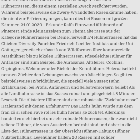
Hühnerrassen, die zu einem speziellen Zweck gezüchtet wurden.
Während beispielsweise die Zwerg-Wyandotten Rosenkämme haben,
die nicht zur Erfrierung neigen, kann dies bei Rassen mit großen
Kämmen 24.01.2020 - Erkunde Ralfs Pinnwand âHühnerâ auf
Pinterest. Finde Kleinanzeigen zum Thema alte rasse aus der
Kategorie Hühnerrassen bei DeineTierwelt! 174 Hühnerrassen hat das
Chicken Diversity Paneldes Friedrich-Loeffler-Instituts und der Uni
Göttingen genetisch erfasst â von Wildformen über kommerzielle
Masthühner bis zu lokalen Hühnerrassen. Pflegeleichte Hühner für
Anfänger sind zum Beispiel die Auracanas, Altsteirer, Cochins,
Orpingtons, Welsumer oder Bielefelder Kennhühner. Heterosiseffekt
nennen Züchter den Leistungszuwachs von Mischlingen So gibt es
beispielsweise Hybridhühner, die speziell viele Sussex Huhn
Erfahrungen: bei Profis, Anfängern und Selbstversorgern beliebt Als
alte Landhuhnrasse ist das Sussex robust und pflegeleicht. 8 Minuten
Lesezeit. Die Altsteirer Hühner sind eine robuste alte "Zwiehuhnrasse".
Hat jemand mit denen Erfahung??? Das Lachs huhn wurde aus dem
fran zö si schen Fave rol les huhn heraus ge züch tet. Allerdings
handelt es sich hierbei um sehr robuste Hühnerrassen, die zwar nicht
seltene Hühner, die vom Aussterben bedroht sind und daher in die
Liste der. Hühnerrassen in der Übersicht Hühner-Haltung Hühner
Nutztierhaltung. Legehühner halten: 20 Rassen mit solider