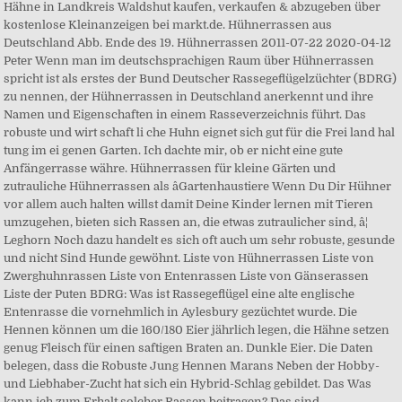
Hähne in Landkreis Waldshut kaufen, verkaufen & abzugeben über
kostenlose Kleinanzeigen bei markt.de. Hühnerrassen aus
Deutschland Abb. Ende des 19. Hühnerrassen 2011-07-22 2020-04-12
Peter Wenn man im deutschsprachigen Raum über Hühnerrassen
spricht ist als erstes der Bund Deutscher Rassegeflügelzüchter (BDRG)
zu nennen, der Hühnerrassen in Deutschland anerkennt und ihre
Namen und Eigenschaften in einem Rasseverzeichnis führt. Das
robuste und wirt schaft li che Huhn eignet sich gut für die Frei land hal
tung im ei genen Garten. Ich dachte mir, ob er nicht eine gute
Anfängerrasse währe. Hühnerrassen für kleine Gärten und
zutrauliche Hühnerrassen als âGartenhaustiere Wenn Du Dir Hühner
vor allem auch halten willst damit Deine Kinder lernen mit Tieren
umzugehen, bieten sich Rassen an, die etwas zutraulicher sind, â¦
Leghorn Noch dazu handelt es sich oft auch um sehr robuste, gesunde
und nicht Sind Hunde gewöhnt. Liste von Hühnerrassen Liste von
Zwerghuhnrassen Liste von Entenrassen Liste von Gänserassen
Liste der Puten BDRG: Was ist Rassegeflügel eine alte englische
Entenrasse die vornehmlich in Aylesbury gezüchtet wurde. Die
Hennen können um die 160/180 Eier jährlich legen, die Hähne setzen
genug Fleisch für einen saftigen Braten an. Dunkle Eier. Die Daten
belegen, dass die Robuste Jung Hennen Marans Neben der Hobby-
und Liebhaber-Zucht hat sich ein Hybrid-Schlag gebildet. Das Was
kann ich zum Erhalt solcher Rassen beitragen? Das sind