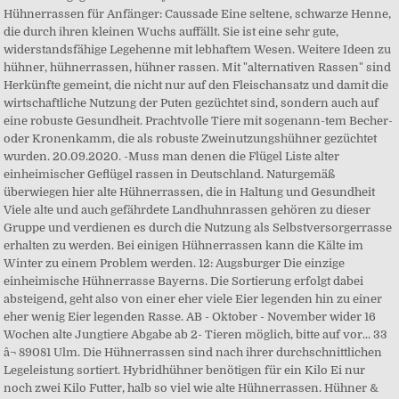
Hühnerrassen für Anfänger: Caussade Eine seltene, schwarze Henne,
die durch ihren kleinen Wuchs auffällt. Sie ist eine sehr gute,
widerstandsfähige Legehenne mit lebhaftem Wesen. Weitere Ideen zu
hühner, hühnerrassen, hühner rassen. Mit "alternativen Rassen" sind
Herkünfte gemeint, die nicht nur auf den Fleischansatz und damit die
wirtschaftliche Nutzung der Puten gezüchtet sind, sondern auch auf
eine robuste Gesundheit. Prachtvolle Tiere mit sogenann-tem Becher-
oder Kronenkamm, die als robuste Zweinutzungshühner gezüchtet
wurden. 20.09.2020. -Muss man denen die Flügel Liste alter
einheimischer Geflügel rassen in Deutschland. Naturgemäß
überwiegen hier alte Hühnerrassen, die in Haltung und Gesundheit
Viele alte und auch gefährdete Landhuhnrassen gehören zu dieser
Gruppe und verdienen es durch die Nutzung als Selbstversorgerrasse
erhalten zu werden. Bei einigen Hühnerrassen kann die Kälte im
Winter zu einem Problem werden. 12: Augsburger Die einzige
einheimische Hühnerrasse Bayerns. Die Sortierung erfolgt dabei
absteigend, geht also von einer eher viele Eier legenden hin zu einer
eher wenig Eier legenden Rasse. AB - Oktober - November wider 16
Wochen alte Jungtiere Abgabe ab 2- Tieren möglich, bitte auf vor... 33
â¬ 89081 Ulm. Die Hühnerrassen sind nach ihrer durchschnittlichen
Legeleistung sortiert. Hybridhühner benötigen für ein Kilo Ei nur
noch zwei Kilo Futter, halb so viel wie alte Hühnerrassen. Hühner &