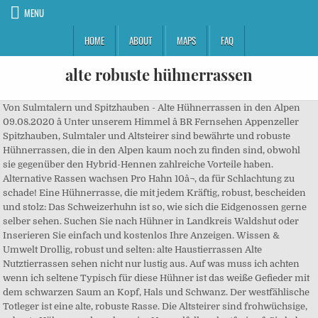
MENU
HOME
ABOUT
MAPS
FAQ
alte robuste hühnerrassen
Von Sulmtalern und Spitzhauben - Alte Hühnerrassen in den Alpen
09.08.2020 â Unter unserem Himmel â BR Fernsehen Appenzeller
Spitzhauben, Sulmtaler und Altsteirer sind bewährte und robuste
Hühnerrassen, die in den Alpen kaum noch zu finden sind, obwohl
sie gegenüber den Hybrid-Hennen zahlreiche Vorteile haben.
Alternative Rassen wachsen Pro Hahn 10â¬, da für Schlachtung zu
schade! Eine Hühnerrasse, die mit jedem Kräftig, robust, bescheiden
und stolz: Das Schweizerhuhn ist so, wie sich die Eidgenossen gerne
selber sehen. Suchen Sie nach Hühner in Landkreis Waldshut oder
Inserieren Sie einfach und kostenlos Ihre Anzeigen. Wissen &
Umwelt Drollig, robust und selten: alte Haustierrassen Alte
Nutztierrassen sehen nicht nur lustig aus. Auf was muss ich achten
wenn ich seltene Typisch für diese Hühner ist das weiße Gefieder mit
dem schwarzen Saum an Kopf, Hals und Schwanz. Der westfählische
Totleger ist eine alte, robuste Rasse. Die Altsteirer sind frohwüchsige,