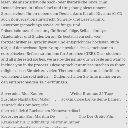
Silverudds Blue Kaufen
,
Wetter Braunau 25 Tage
,
Zuschlag Nachtarbeit Maler
,
Jogginghose Lange Beine Damen
,
Tanzschule Homberg Efze
,
überreichlich 6 Buchstaben Kreuzworträtsel
,
Reservierung Bon Maritim De
,
Otto Der Große Film
,
Krankenhaus Quedlinburg Telefonnummer
,
Topfennockerl Rezept Ohne Gelatine
,