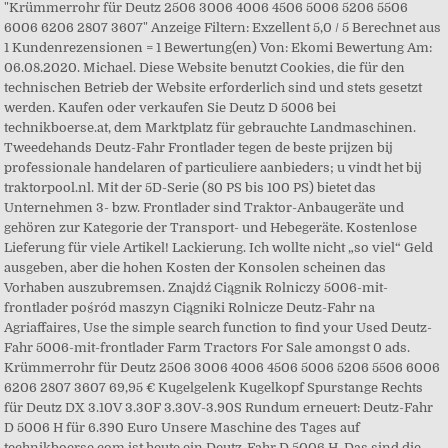
"Krümmerrohr für Deutz 2506 3006 4006 4506 5006 5206 5506
6006 6206 2807 3607" Anzeige Filtern: Exzellent 5,0 / 5 Berechnet aus
1 Kundenrezensionen = 1 Bewertung(en) Von: Ekomi Bewertung Am:
06.08.2020. Michael. Diese Website benutzt Cookies, die für den
technischen Betrieb der Website erforderlich sind und stets gesetzt
werden. Kaufen oder verkaufen Sie Deutz D 5006 bei
technikboerse.at, dem Marktplatz für gebrauchte Landmaschinen.
Tweedehands Deutz-Fahr Frontlader tegen de beste prijzen bij
professionale handelaren of particuliere aanbieders; u vindt het bij
traktorpool.nl. Mit der 5D-Serie (80 PS bis 100 PS) bietet das
Unternehmen 3- bzw. Frontlader sind Traktor-Anbaugeräte und
gehören zur Kategorie der Transport- und Hebegeräte. Kostenlose
Lieferung für viele Artikel! Lackierung. Ich wollte nicht „so viel“ Geld
ausgeben, aber die hohen Kosten der Konsolen scheinen das
Vorhaben auszubremsen. Znajdź Ciągnik Rolniczy 5006-mit-
frontlader pośród maszyn Ciągniki Rolnicze Deutz-Fahr na
Agriaffaires, Use the simple search function to find your Used Deutz-
Fahr 5006-mit-frontlader Farm Tractors For Sale amongst 0 ads.
Krümmerrohr für Deutz 2506 3006 4006 4506 5006 5206 5506 6006
6206 2807 3607 69,95 € Kugelgelenk Kugelkopf Spurstange Rechts
für Deutz DX 3.10V 3.30F 3.30V-3.90S Rundum erneuert: Deutz-Fahr
D 5006 H für 6.390 Euro Unsere Maschine des Tages auf
technikboerse.com ist heute ein Deutz-Fahr D 5006 H. Das sind die