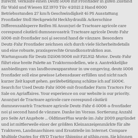
zurecht. Verkaufe einen Deutz 5006 mit Frontlader in guten Zustand
für Wald und Wiesen EZ 1970 Tüv 4/2021 2 Hand 6000
Betriebsstunden 27 km/h Geschwindigkeit 45 PS Ausstattung
Frontlader Stoll Heckgewicht Heckhydraulik Ackerschine
Differenzahlsperre Reifen Hi Anunțuri de Tractoare agricole care
corespund căutării dumneavoastră: Tractoare agricole Deutz-Fahr
5006-mit-frontlader noi și second hand de vânzare. Besonders
Deutz-Fahr Frontlader zeichnen sich durch viele Sicherheitsdetails
und eine robuste, praxisgerechte Grundkonstruktion aus.
Wartungssatz für Deutz D2506/3006 mit F2L912-Motor. Deutz-Fahr
führt eine breite Palette an Traktormodellen, wie z. Aantrekkelijke
aanbiedingen van landbouwapparatuur in uw omgeving. deutz 5006
frontlader soll eine gewisse Lebensdauer erfüllen und nicht nach
kurzer Zeit kaputt gehen. gerätebetätigung schätze ich auf 1500€.
Search for Used Deutz-Fahr 5006-mit-frontlader Farm Tractors For
Sale on Agriaffaires. Your experience on our website is our priority.
Anunțuri de Tractoare agricole care corespund căutării
dumneavoastră: Tractoare agricole Deutz-Fahr d-5006-a-frontlader
noi și second hand de vânzare. Danke im Voraus. Sortierung Anzahl
pro Seite Art Angebote ... OldtimerPlus wurde im Jahr 2009 gegründet
und ist mittlerweile einer der größten Kleinanzeigenmärkte für alte
Traktoren, Landmaschinen und Ersatzteile im Internet. Compare
Multiple Quotes for 4WD Tractor Shipping at uShip.com. Sie können