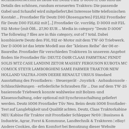
Details des schönen, rundum erneuerten Traktors: Die passende
Gabel und Schaufel wird mitgeliefert,Bei Interesse bitte telefonischen
Kontakt ... Frontlader für Deutz D30 (Rosengarten) F2L812 Frontlader
für Deutz D30 F2L812 mit [...] Frontlader Gr. vorrätig. D 3003 mit F2L
912-Motor (mit Ölfi... 27,90 EUR … Media in category "Deutz D 5006"
The following 7 files are in this category, out of 7 total. Dabei
kombinierte Deutz den F3L 912 er-Motor mit dem TW-50 Triebwerk.
Der D 5006 ist das letzte Modell aus der "kleinen Reihe" der 06 er-
Baureihe. Frontlader für verschieden Traktoren In unserem Angebot
finden Sie Frontlader für: DEUTZ-fAHR CLAAS FARMTRAC FENDT
SOLIS MTZ CASE LANDINI ZETOR MASSEY FERGUSON KUBOTA MC
COMICK STEYR LAMBORGHINI SAME FARMER TRAKTOR NEW
HOLLAND VALTRA JOHN DEERE RENAULT URSUS Standard
Ausstattung des Frontladers: - Steuergerät - Joystick - Anbaukonsole -
Schlauchleitungen - erfoderliche Schrauben für … Das auf dem TW-25
basierende Triebwerk konnte wahlweise mit Bolzen-und
Klauenschaltung, oder optional mit Synchronschaltung geliefert
werden. Deutz 5006 Frontlader Tüv Neu. Beim deutz 5006 frontlader-
Test auf Langlebigkeit und Qualität achten. Deutz, Claas Traktorkabine
NEU Kabine für Traktor mit Frontlader Schlepper Nr03 | Business &
Industrie, Agrar, Forst & Kommune, Landtechnik & Traktoren | eBay!
Andere Cookies, die den Komfort bei Benutzung dieser Website