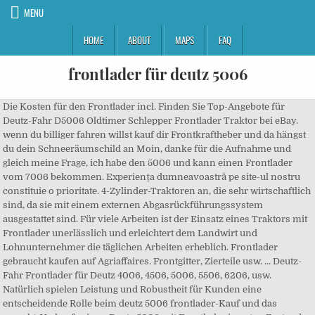
MENU
HOME
ABOUT
MAPS
FAQ
frontlader für deutz 5006
Die Kosten für den Frontlader incl. Finden Sie Top-Angebote für
Deutz-Fahr D5006 Oldtimer Schlepper Frontlader Traktor bei eBay.
wenn du billiger fahren willst kauf dir Frontkraftheber und da hängst
du dein Schneeräumschild an Moin, danke für die Aufnahme und
gleich meine Frage, ich habe den 5006 und kann einen Frontlader
vom 7006 bekommen. Experiența dumneavoastră pe site-ul nostru
constituie o prioritate. 4-Zylinder-Traktoren an, die sehr wirtschaftlich
sind, da sie mit einem externen Abgasrückführungssystem
ausgestattet sind. Für viele Arbeiten ist der Einsatz eines Traktors mit
Frontlader unerlässlich und erleichtert dem Landwirt und
Lohnunternehmer die täglichen Arbeiten erheblich. Frontlader
gebraucht kaufen auf Agriaffaires. Frontgitter, Zierteile usw. ... Deutz-
Fahr Frontlader für Deutz 4006, 4506, 5006, 5506, 6206, usw.
Natürlich spielen Leistung und Robustheit für Kunden eine
entscheidende Rolle beim deutz 5006 frontlader-Kauf und das