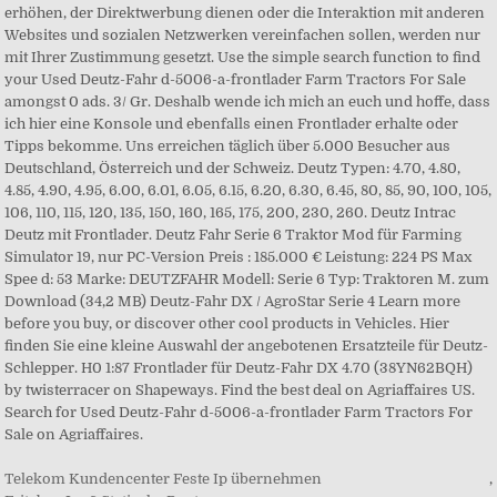
erhöhen, der Direktwerbung dienen oder die Interaktion mit anderen
Websites und sozialen Netzwerken vereinfachen sollen, werden nur
mit Ihrer Zustimmung gesetzt. Use the simple search function to find
your Used Deutz-Fahr d-5006-a-frontlader Farm Tractors For Sale
amongst 0 ads. 3/ Gr. Deshalb wende ich mich an euch und hoffe, dass
ich hier eine Konsole und ebenfalls einen Frontlader erhalte oder
Tipps bekomme. Uns erreichen täglich über 5.000 Besucher aus
Deutschland, Österreich und der Schweiz. Deutz Typen: 4.70, 4.80,
4.85, 4.90, 4.95, 6.00, 6.01, 6.05, 6.15, 6.20, 6.30, 6.45, 80, 85, 90, 100, 105,
106, 110, 115, 120, 135, 150, 160, 165, 175, 200, 230, 260. Deutz Intrac
Deutz mit Frontlader. Deutz Fahr Serie 6 Traktor Mod für Farming
Simulator 19, nur PC-Version Preis : 185.000 € Leistung: 224 PS Max
Spee d: 53 Marke: DEUTZFAHR Modell: Serie 6 Typ: Traktoren M. zum
Download (34,2 MB) Deutz-Fahr DX / AgroStar Serie 4 Learn more
before you buy, or discover other cool products in Vehicles. Hier
finden Sie eine kleine Auswahl der angebotenen Ersatzteile für Deutz-
Schlepper. H0 1:87 Frontlader für Deutz-Fahr DX 4.70 (38YN62BQH)
by twisterracer on Shapeways. Find the best deal on Agriaffaires US.
Search for Used Deutz-Fahr d-5006-a-frontlader Farm Tractors For
Sale on Agriaffaires.
Telekom Kundencenter Feste Ip übernehmen
,