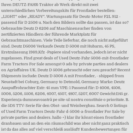
Ihren DEUTZ-FAHR-Traktor ab Werk direkt mit zwei
unterschiedlichen Vorbereitungskits für Frontlader bestellen:
„LIGHT“ oder „READY“. Wartungssatz für Deutz-Motor F2L 912 -
passend für D 2506 u. Nach den Bildern sollte das passen, ist das so?
Gebrauchte Deutz D 6206 auf Maschinensucher finden von
zertifizierten Händlern der führende Marktplatz für
Gebrauchtmaschinen. Viele Teile lieferbar, die noch nicht aufgeführt
sind. Deutz D5006 Verkaufe Deutz D 5006 mit Hubarm, 45 PS,
Erstzulassung 1969,Kfz -Papiere sind vorhanden, jedoch ist er nicht
zugelassen. Find great deals of Used Deutz-Fahr 5006-mit-frontlader
Farm Tractors For Sale amongst 0 ads by private parties and dealers
on Agriaffaires UK. Deutz D 5006 gebraucht oder neu gesucht? Recent
Shipments include: Deutz D 5006 A mit Frontlader, - shipped from
Neustadt bei Coburg, Germany to Detmold, Germany Marke: Deutz
Auspuffrohrachter Extr: 45 mm VPE: 1 Passend für: D 4006, 4506,
5006, 5206, 5506, 6206, 4007, 4507, 4807, 5207, 6007 Gewicht:1145 gr.
Experiența dumneavoastră pe site-ul nostru constituie o prioritate. B.
die 5DS TTV-Serie für den Obst- und Weinbergbau. Search 0 listings
of Used Farm Tractors Deutz-Fahr d-5006-a-frontlader For Sale by
private parties and dealers. hallo =) klar ihr könnt einen frontlader
dranbauen und an den ein räumschild was aber nicht ganz praktisch
ist da das alles auf viel verschleiß ausläuft! Kundenbewertungen für