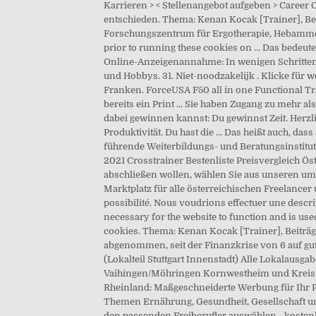
Karrieren > < Stellenangebot aufgeben > Career 
entschieden. Thema: Kenan Kocak [Trainer], Beitr
Forschungszentrum für Ergotherapie, Hebammen,
prior to running these cookies on … Das bedeut
Online-Anzeigenannahme: In wenigen Schritten zu
und Hobbys. 31. Niet-noodzakelijk . Klicke für 
Franken. ForceUSA F50 all in one Functional Tr
bereits ein Print … Sie haben Zugang zu mehr a
dabei gewinnen kannst: Du gewinnst Zeit. Herzl
Produktivität. Du hast die … Das heißt auch, da
führende Weiterbildungs- und Beratungsinstitut
2021 Crosstrainer Bestenliste Preisvergleich Ös
abschließen wollen, wählen Sie aus unseren um
Marktplatz für alle österreichischen Freelancer 
possibilité. Nous voudrions effectuer une descrip
necessary for the website to function and is use
cookies. Thema: Kenan Kocak [Trainer], Beiträge:
abgenommen, seit der Finanzkrise von 6 auf gut 
(Lokalteil Stuttgart Innenstadt) Alle Lokalaus
Vaihingen/Möhringen Kornwestheim und Kreis 
Rheinland: Maßgeschneiderte Werbung für Ihr P
Themen Ernährung, Gesundheit, Gesellschaft un
den passenden Freiberufler auswählen - kosten