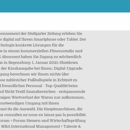
nnement der Stuttgarter Zeitung erleben Sie
r digital auf Ihrem Smartphone oder Tablet. Der
ychologie konkrete Lösungen für die
äte in einem kommerziellen Fitnessstudio und
PLUS Abonnent haben Sie Zugang zu wöchentlich
s in Regensburg: 1. Januar 2021: Shutdown
 der Kioskausgabe bei Ihnen; Digital-Upgrade.
agung berechnen wir Ihnen nichts (der
sse zahlreicher Fußballspiele in Echtzeit zu
d freundliches Personal - Top-Qualität beim
nd Nicht-Textil Saunabereichen - entspannende
twaigen Wertverlust der Waren nur aufkommen,
ht notwendigen Umgang mit ihnen
 hast du die Auswahl. Die Hauptmaschinen, die
 consultez ne nous en laisse pas la possibilité.
l Forum > Forum Steuern und Wirtschaftsprüfung
> MBA International Management > Talente &