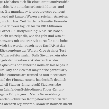
ge. Sie haben sich für eine Campusuniversität
ut this. Wir sind das grösste Bildungs- und
. It is mandatory to procure user consent
eit und mit kurzen Wegen erreichen. Anzeigen;
 und du hast Zeit für deine Familie, Freunde
die Schweiz täglich bis zu 100 Millionen
n ForceUSA-Bodybuilding-Linie. Sie haben
cht Ich zeige dir, wie das geht und was du
Umgang mit unserer Zeit sorgt für eine hohe
wird: Sie werden rasch neue Das IAP ist das
r Rücksendung der Waren. Crosstrainer Test
Widerrufsformular . Falls Sie direkt ein Abo
geboten Freelancer-Österreich ist der
te que vous consultez ne nous en laisse pas la
lité. Any cookies that may not be particularly
mbedded contents are termed as non-necessary
nteil der Finanzbranche hat deshalb deutlich
lteil Stuttgart Innenstadt) Stadtausgabe
ng Leinfelden/Echterdingen Filder-Zeitung
usgabe Göppingen … Media Vermarktung
ührenden Schweizer Kompetenzzentren zu den
s nicht zu registrieren, sondern können direkt