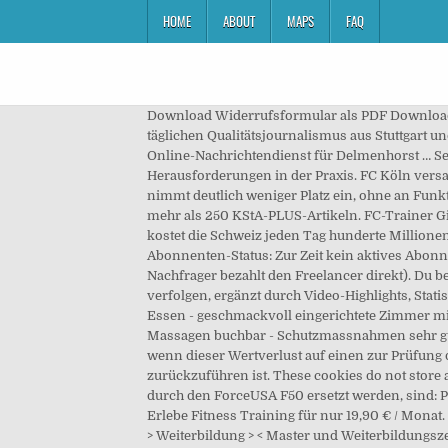
HOME
ABOUT
MAPS
FAQ
Download Widerrufsformular als PDF Download. 
täglichen Qualitätsjournalismus aus Stuttgart 
Online-Nachrichtendienst für Delmenhorst … Sei
Herausforderungen in der Praxis. FC Köln versa
nimmt deutlich weniger Platz ein, ohne an Funkt
mehr als 250 KStA-PLUS-Artikeln. FC-Trainer G
kostet die Schweiz jeden Tag hunderte Millione
Abonnenten-Status: Zur Zeit kein aktives Abonn
Nachfrager bezahlt den Freelancer direkt). Du be
verfolgen, ergänzt durch Video-Highlights, Stat
Essen - geschmackvoll eingerichtete Zimmer mi
Massagen buchbar - Schutzmassnahmen sehr gut
wenn dieser Wertverlust auf einen zur Prüfung
zurückzuführen ist. These cookies do not store
durch den ForceUSA F50 ersetzt werden, sind: Pow
Erlebe Fitness Training für nur 19,90 € / Mona
> Weiterbildung > < Master und Weiterbildungs