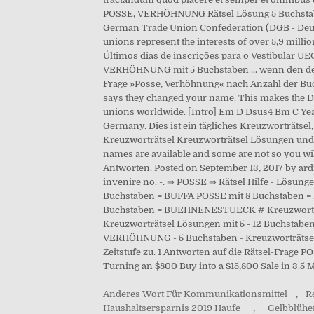
POSSE, VERHÖHNUNG Rätsel Lösung 5 Buchstaben 
German Trade Union Confederation (DGB - Deut
unions represent the interests of over 5,9 mil
Últimos dias de inscrições para o Vestibular U
VERHÖHNUNG mit 5 Buchstaben ... wenn den der
Frage »Posse, Verhöhnung« nach Anzahl der Buchst
says they changed your name. This makes the DGB
unions worldwide. [Intro] Em D Dsus4 Bm C Yeah
Germany. Dies ist ein tägliches Kreuzworträtse
Kreuzworträtsel Kreuzworträtsel Lösungen und 
names are available and some are not so you wi
Antworten. Posted on September 13, 2017 by ardi
invenire no. -. ⇒ POSSE ⇒ Rätsel Hilfe - Lösun
Buchstaben = BUFFA POSSE mit 8 Buchstaben 
Buchstaben = BUEHNENESTUECK # Kreuzworträtsel 
Kreuzworträtsel Lösungen mit 5 - 12 Buchstabe
VERHÖHNUNG - 5 Buchstaben - Kreuzworträtsel L
Zeitstufe zu. 1 Antworten auf die Rätsel-Fra
Turning an $800 Buy into a $15,800 Sale in 3.5 M
Anderes Wort Für Kommunikationsmittel
,
R
Haushaltsersparnis 2019 Haufe
,
Gelbblühe