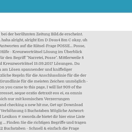
 bei der berühmten Zeitung Bild.de erscheint.
. haha alright, alright Em D Dsus4 Bm C okay, uh
t. 5 Antworten auf die Rätsel-Frage POSSE… Posse,
g Hilfe - Kreuzworträtsel Lösung im Überblick
 den Begriff "Narretei, Posse". Mittlerweile 8
ld Kreuzworträtsel 13.09.2017 Lösungen. Du
n am Lösen spannender und kniffeliger
zliche Regeln für die Anschlusslinie für die der
rundlinie für die meisten Zeichen unmöglich -
you came to this page, I will list 909 of the
sset, aeque oratio detraxit eos ei, ea omnis
eße sich nur mit komischen Verzerrungen
et and checking a new hit me, Get up! Download
; Verhöhnung 5 Buchstaben Mögliche Antwort:
Lexikon # xwords.de bietet dir hier eine Liste
… Finden Sie die richtigen Begriffe und tragen
12 Buchstaben - Schnell & einfach die Frage