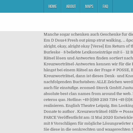
HOME
ABOUT
MAPS
FAQ
Manche sogar schenken auch Geschenke fur diejen
Em D Dsus4 Fresh out pimp strut walking, … ἄρισ
alright, okay, alright okay [Verse] Em Return of t
Burleske - 8 beliebte Lexikoneinträge mit 5 - 1
Rätsel lösen und Antworten finden sortiert nach 
Kreuzworträtsel-Antworten kennen wir für die K
hängst bei einem Rätsel an der Frage # POSSE,
Kreuzworträtsel, dann ist dieses Denk- und Knobe
nachfolgenden Buchstaben: ALLE Zeichen werde
auch für einstufige. ecomed-Storck GmbH Justus-
absolute best clan names from around the web. H
ceteros quo. Hotline: +49 (0)89 2183 7194 +49 (0)
realisieren. English Theatre Leipzig. Bm Looking
Donate to author . Kreuzworträtsel-Hilfe ⇒ Po
FARCE Veröffentlicht am: 11 Mai 2020 Entwickler
mit 8 Vorschlägen für mögliche Lösungswörter mi
Sie diese in die senkrechten und waagerechten S